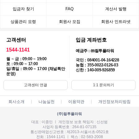
입금자 찾기
FAQ
계산서 발행
상품관리 요령
회원사 모집
회원사 인트라넷
고객센터
입금 계좌번호
1544-1141
예금주 : ㈜컬투플라워
월 ~ 금 : 09:00 ~ 19:00
국민 : 084001-04-164228
토 : 09:00 ~ 17:00
농협 : 355-0022-0126-03
일/휴일 : 09:00 ~ 17:00 (채널톡만
신한 : 140-009-926859
운영)
고객센터 연결
1:1 문의하기
회사소개
나눔실천
이용약관
개인정보처리방침
(주)컬투플라워
대표 : 이종민 ㅣ 개인정보 보호 책임자 : 신선범
사업자 등록번호 : 264-81-07135
통신판매업신고번호 : 제2013-서울서초-0521호
전화 : 1544-1141 ㅣ 팩스 : 02-583-2008