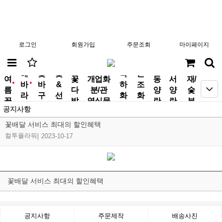
로그인
회원가입
주문조회
마이페이지
분
해
꽃
꽃
축
근
여
꽃
개업화
동
서
재/
바
바
&
하
조
new
new
름
다
분/관
양
양
숯
라
구
선
화
화
꽃
발
엽식물
란
란
부
기
니
물
환
환
공지사항
작
꽃배달 서비스 최대의 할인혜택
컬투플라워
|
2023-10-17
꽃배달 서비스 최대의 할인혜택
공지사항
주문제작
배송사진