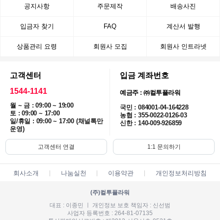
공지사항
주문제작
배송사진
입금자 찾기
FAQ
계산서 발행
상품관리 요령
회원사 모집
회원사 인트라넷
고객센터
입금 계좌번호
1544-1141
예금주 : ㈜컬투플라워
월 ~ 금 : 09:00 ~ 19:00
국민 : 084001-04-164228
토 : 09:00 ~ 17:00
농협 : 355-0022-0126-03
일/휴일 : 09:00 ~ 17:00 (채널톡만
신한 : 140-009-926859
운영)
고객센터 연결
1:1 문의하기
회사소개
나눔실천
이용약관
개인정보처리방침
(주)컬투플라워
대표 : 이종민 ㅣ 개인정보 보호 책임자 : 신선범
사업자 등록번호 : 264-81-07135