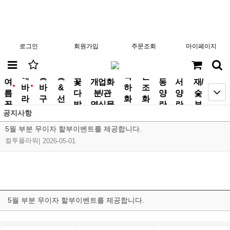
로그인
회원가입
주문조회
마이페이지
분
해
꽃
꽃
축
근
여
꽃
개업화
동
서
재/
바
바
&
하
조
new
new
름
다
분/관
양
양
숯
라
구
선
화
화
꽃
발
엽식물
란
란
부
기
니
물
환
환
공지사항
작
5월 부분 무이자 할부이벤트를 제공합니다.
컬투플라워
|
2026-05-01
5월 부분 무이자 할부이벤트를 제공합니다.