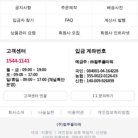
공지사항
주문제작
배송사진
입금자 찾기
FAQ
계산서 발행
상품관리 요령
회원사 모집
회원사 인트라넷
고객센터
입금 계좌번호
1544-1141
예금주 : ㈜컬투플라워
월 ~ 금 : 09:00 ~ 19:00
국민 : 084001-04-164228
토 : 09:00 ~ 17:00
농협 : 355-0022-0126-03
일/휴일 : 09:00 ~ 17:00 (채널톡만
신한 : 140-009-926859
운영)
고객센터 연결
1:1 문의하기
회사소개
나눔실천
이용약관
개인정보처리방침
(주)컬투플라워
대표 : 이종민 ㅣ 개인정보 보호 책임자 : 신선범
사업자 등록번호 : 264-81-07135