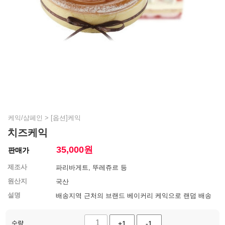
케익/샴페인
>
[옵션]케익
치즈케익
35,000
원
판매가
제조사
파리바게트, 뚜레쥬르 등
원산지
국산
설명
배송지역 근처의 브랜드 베이커리 케익으로 랜덤 배송
수량
+1
-1