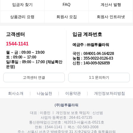
입금자 찾기
FAQ
계산서 발행
상품관리 요령
회원사 모집
회원사 인트라넷
고객센터
입금 계좌번호
1544-1141
예금주 : ㈜컬투플라워
월 ~ 금 : 09:00 ~ 19:00
국민 : 084001-04-164228
토 : 09:00 ~ 17:00
농협 : 355-0022-0126-03
일/휴일 : 09:00 ~ 17:00 (채널톡만
신한 : 140-009-926859
운영)
고객센터 연결
1:1 문의하기
회사소개
나눔실천
이용약관
개인정보처리방침
(주)컬투플라워
대표 : 이종민 ㅣ 개인정보 보호 책임자 : 신선범
사업자 등록번호 : 264-81-07135
통신판매업신고번호 : 제2013-서울서초-0521호
전화 : 1544-1141 ㅣ 팩스 : 02-583-2008
주소 : 서울시 서초구 방배중앙로 31 지호2빌딩 2층 컬투플라워