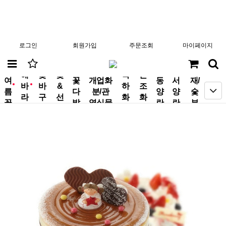
로그인
회원가입
주문조회
마이페이지
분
해
꽃
꽃
축
근
여
꽃
개업화
동
서
재/
바
바
&
하
조
new
new
름
다
분/관
양
양
숯
라
구
선
화
화
꽃
발
엽식물
란
란
부
기
니
물
환
환
작