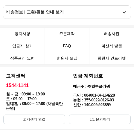
배송정보 | 교환/환불 안내 보기
공지사항
주문제작
배송사진
입금자 찾기
FAQ
계산서 발행
상품관리 요령
회원사 모집
회원사 인트라넷
고객센터
입금 계좌번호
1544-1141
예금주 : ㈜컬투플라워
월 ~ 금 : 09:00 ~ 19:00
국민 : 084001-04-164228
토 : 09:00 ~ 17:00
농협 : 355-0022-0126-03
일/휴일 : 09:00 ~ 17:00 (채널톡만
신한 : 140-009-926859
운영)
고객센터 연결
1:1 문의하기