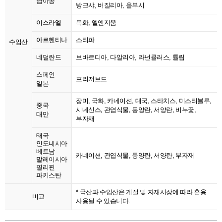
남아공
방크샤, 버질리아, 울부시
이스라엘
목화, 엘엔지움
아르헨티나
스티파
수입산
네덜란드
브바르디아, 다알리아, 라넌큘러스, 튤립
스페인
프리저브드
일본
장미, 국화, 카네이션, 대국, 스타치스, 미스티블루,
중국
시네신스, 관엽식물, 동양란, 서양란, 비누꽃,
대만
부자재
태국
인도네시아
베트남
카네이션, 관엽식물, 동양란, 서양란, 부자재
말레이시아
필리핀
파키스탄
* 국산과 수입산은 계절 및 자재시장에 따라 혼용
비고
사용될 수 있습니다.