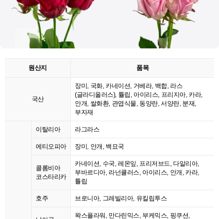
원산지
품목
장미, 국화, 카네이션, 거베라, 백합, 라스
(글라디올러스), 튤립, 아이리스, 프리지아, 카라,
국산
안개, 쌀화환, 관엽식물, 동양란, 서양란, 분재,
부자재
이탈리아
라그라스
에티오피아
장미, 안개, 백묘국
카네이션, 수국, 레몬잎, 프리저브드, 다알리아,
콜롬비아
부바르디아, 라넌큘러스, 아이리스, 안개, 카라,
코스타리카
튤립
호주
브로니아, 그레빌리아, 유킬립투스
왁스플라워, 만다린믹스, 부케믹스, 핑쿠션,