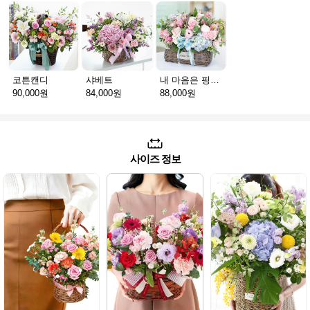
코튼캔디
샤베트
내 마음은 핑크빛
90,000원
84,000원
88,000원
사이즈 정보