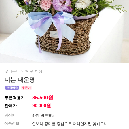
꽃바구니
>
7만원 이상
너는 내운명
85,500원
쿠폰적용가
90,000
원
판매가
원산지
하단 별도표시
상품정보
연보라 장미를 중심으로 어레인지된 꽃바구니