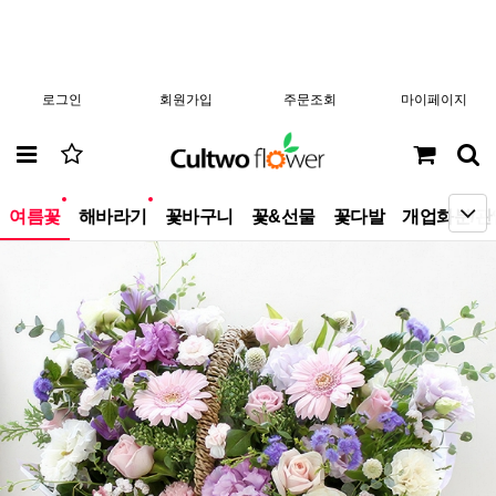
로그인
회원가입
주문조회
마이페이지
new
new
여름꽃
해바라기
꽃바구니
꽃&선물
꽃다발
개업화분/관