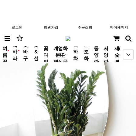
로그인
회원가입
주문조회
마이페이지
분
해
꽃
꽃
축
근
여
꽃
개업화
동
서
재/
바
바
&
하
조
new
new
름
다
분/관
양
양
숯
라
구
선
화
화
꽃
발
엽식물
란
란
부
기
니
물
환
환
작