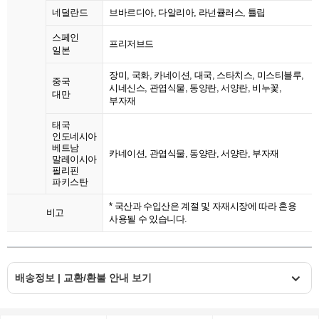
네덜란드
브바르디아, 다알리아, 라넌큘러스, 튤립
스페인
프리저브드
일본
장미, 국화, 카네이션, 대국, 스타치스, 미스티블루,
중국
시네신스, 관엽식물, 동양란, 서양란, 비누꽃,
대만
부자재
태국
인도네시아
베트남
카네이션, 관엽식물, 동양란, 서양란, 부자재
말레이시아
필리핀
파키스탄
* 국산과 수입산은 계절 및 자재시장에 따라 혼용
비고
사용될 수 있습니다.
배송정보 | 교환/환불 안내 보기