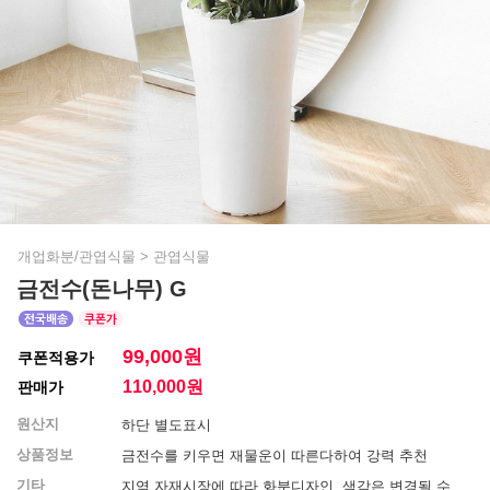
개업화분/관엽식물
>
관엽식물
금전수(돈나무) G
99,000원
쿠폰적용가
110,000
원
판매가
원산지
하단 별도표시
상품정보
금전수를 키우면 재물운이 따른다하여 강력 추천
기타
지역 자재시장에 따라 화분디자인, 색감은 변경될 수