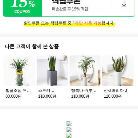
할인쿠폰 또는 적립쿠폰 중
1개만 사용 가능
합니다.
다른 고객이 함께 본 상품
철골소심 투각청자분
스투키 E
행복나무(부귀수) D
산세베리아 J
80,000원
110,000원
110,000원
110,000원