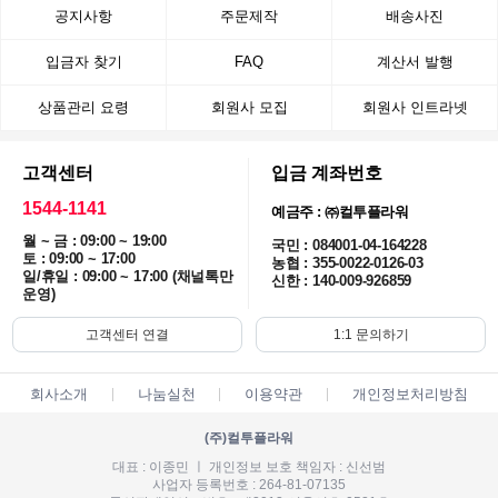
공지사항
주문제작
배송사진
입금자 찾기
FAQ
계산서 발행
상품관리 요령
회원사 모집
회원사 인트라넷
고객센터
입금 계좌번호
1544-1141
예금주 : ㈜컬투플라워
월 ~ 금 : 09:00 ~ 19:00
국민 : 084001-04-164228
토 : 09:00 ~ 17:00
농협 : 355-0022-0126-03
일/휴일 : 09:00 ~ 17:00 (채널톡만
신한 : 140-009-926859
운영)
고객센터 연결
1:1 문의하기
회사소개
나눔실천
이용약관
개인정보처리방침
(주)컬투플라워
대표 : 이종민 ㅣ 개인정보 보호 책임자 : 신선범
사업자 등록번호 : 264-81-07135