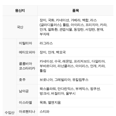
원산지
품목
장미, 국화, 카네이션, 거베라, 백합, 라스
(글라디올러스), 튤립, 아이리스, 프리지아, 카라,
국산
안개, 쌀화환, 관엽식물, 동양란, 서양란, 분재,
부자재
이탈리아
라그라스
에티오피아
장미, 안개, 백묘국
카네이션, 수국, 레몬잎, 프리저브드, 다알리아,
콜롬비아
부바르디아, 라넌큘러스, 아이리스, 안개, 카라,
코스타리카
튤립
호주
브로니아, 그레빌리아, 유킬립투스
왁스플라워, 만다린믹스, 부케믹스, 핑쿠션,
남아공
방크샤, 버질리아, 울부시
이스라엘
목화, 엘엔지움
아르헨티나
스티파
수입산