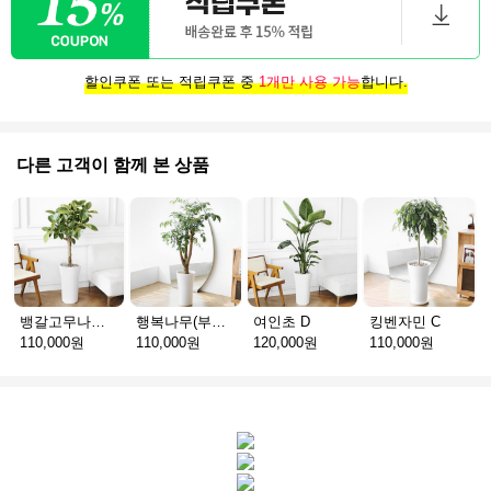
할인쿠폰 또는 적립쿠폰 중
1개만 사용 가능
합니다.
다른 고객이 함께 본 상품
뱅갈고무나무 E
행복나무(부귀수) D
여인초 D
킹벤자민 C
110,000원
110,000원
120,000원
110,000원