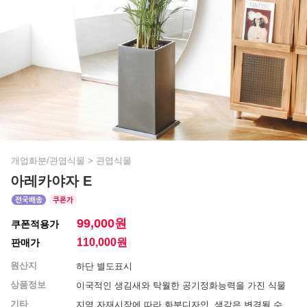
개업화분/관엽식물
>
관엽식물
아레카야자 E
99,000원
쿠폰적용가
110,000
원
판매가
원산지
하단 별도표시
상품정보
이국적인 생김새와 탁월한 공기정화능력을 가진 식물
기타
지역 자재시장에 따라 화분디자인, 색감은 변경될 수