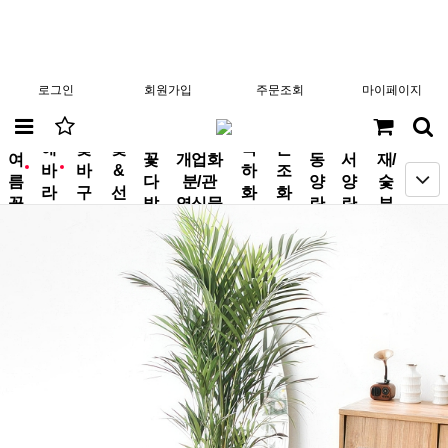
로그인
회원가입
주문조회
마이페이지
분
해
꽃
꽃
축
근
여
꽃
개업화
동
서
재/
바
바
&
하
조
new
new
름
다
분/관
양
양
숯
라
구
선
화
화
꽃
발
엽식물
란
란
부
기
니
물
환
환
작