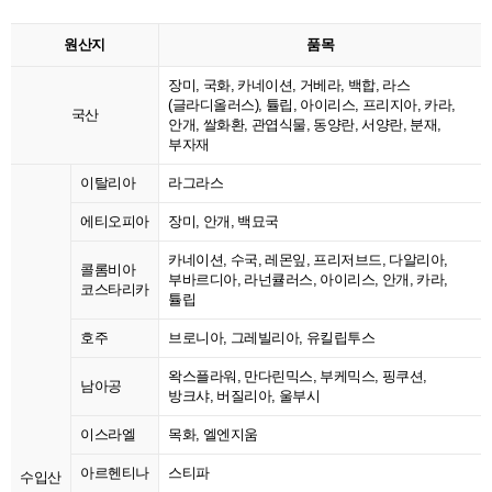
원산지
품목
장미, 국화, 카네이션, 거베라, 백합, 라스
(글라디올러스), 튤립, 아이리스, 프리지아, 카라,
국산
안개, 쌀화환, 관엽식물, 동양란, 서양란, 분재,
부자재
이탈리아
라그라스
에티오피아
장미, 안개, 백묘국
카네이션, 수국, 레몬잎, 프리저브드, 다알리아,
콜롬비아
부바르디아, 라넌큘러스, 아이리스, 안개, 카라,
코스타리카
튤립
호주
브로니아, 그레빌리아, 유킬립투스
왁스플라워, 만다린믹스, 부케믹스, 핑쿠션,
남아공
방크샤, 버질리아, 울부시
이스라엘
목화, 엘엔지움
아르헨티나
스티파
수입산