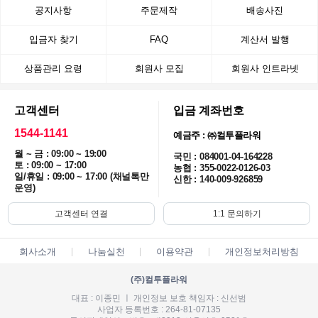
공지사항
주문제작
배송사진
입금자 찾기
FAQ
계산서 발행
상품관리 요령
회원사 모집
회원사 인트라넷
고객센터
입금 계좌번호
1544-1141
예금주 : ㈜컬투플라워
월 ~ 금 : 09:00 ~ 19:00
국민 : 084001-04-164228
토 : 09:00 ~ 17:00
농협 : 355-0022-0126-03
일/휴일 : 09:00 ~ 17:00 (채널톡만
신한 : 140-009-926859
운영)
고객센터 연결
1:1 문의하기
회사소개
나눔실천
이용약관
개인정보처리방침
(주)컬투플라워
대표 : 이종민 ㅣ 개인정보 보호 책임자 : 신선범
사업자 등록번호 : 264-81-07135