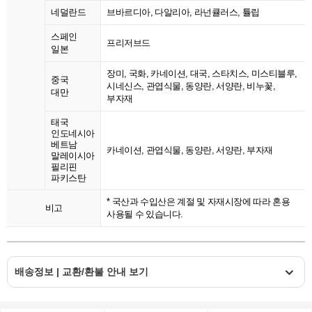
네덜란드
브바르디아, 다알리아, 라넌큘러스, 튤립
스페인
프리저브드
일본
장미, 국화, 카네이션, 대국, 스타치스, 미스티블루,
중국
시네신스, 관엽식물, 동양란, 서양란, 비누꽃,
대만
부자재
태국
인도네시아
베트남
카네이션, 관엽식물, 동양란, 서양란, 부자재
말레이시아
필리핀
파키스탄
* 국산과 수입산은 계절 및 자재시장에 따라 혼용
비고
사용될 수 있습니다.
배송정보 | 교환/환불 안내 보기