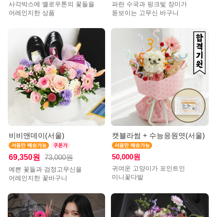
사각박스에 옐로우톤의 꽃들을
파란 수국과 핑크빛 장미가
어레인지한 상품
돋보이는 고무신 바구니
비비앤데이(서울)
캣블라썸 + 수능응원엿(서울)
69,350원
50,000원
73,000원
귀여운 고양이가 포인트인
예쁜 꽃들과 검정고무신을
미니꽃다발
어레인지한 꽃바구니