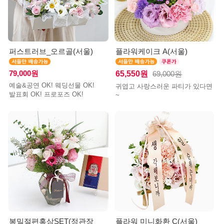
퍼스트러브_오르골(서울)
플라워케이크 A(서울)
79,000원
65,550원
69,000원
예술&공연 OK! 웨딩선물 OK!
귀엽고 사랑스러운 파티가 있다면
발표회 OK! 프로포즈 OK!
~
봉밀절편홍삼SET(정관장_
플라워 미니화환 C(서울)