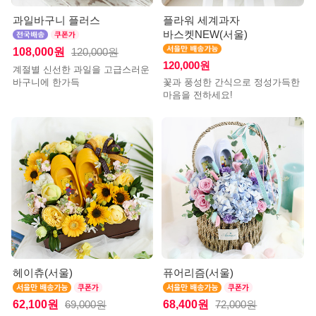
과일바구니 플러스
플라워 세계과자
바스켓NEW(서울)
108,000원
120,000원
120,000원
계절별 신선한 과일을 고급스러운
바구니에 한가득
꽃과 풍성한 간식으로 정성가득한
마음을 전하세요!
헤이츄(서울)
퓨어리즘(서울)
62,100원
68,400원
69,000원
72,000원