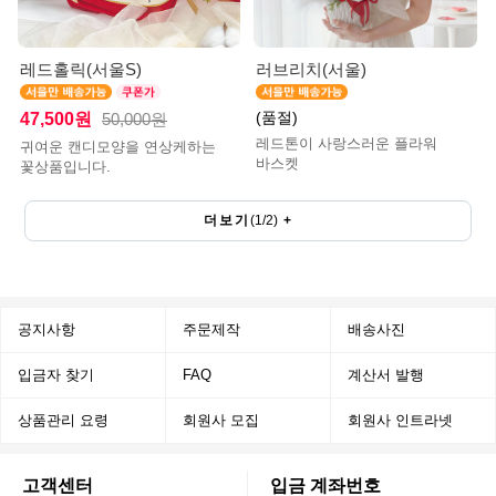
레드홀릭(서울S)
러브리치(서울)
(품절)
47,500원
50,000원
레드톤이 사랑스러운 플라워
귀여운 캔디모양을 연상케하는
바스켓
꽃상품입니다.
더보기
(
1
/
2
)
+
공지사항
주문제작
배송사진
입금자 찾기
FAQ
계산서 발행
상품관리 요령
회원사 모집
회원사 인트라넷
고객센터
입금 계좌번호