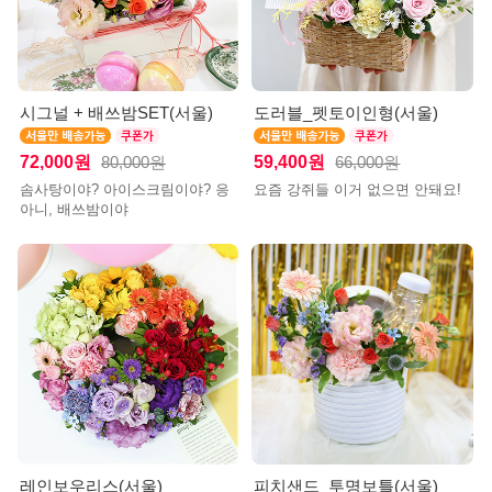
시그널 + 배쓰밤SET(서울)
도러블_펫토이인형(서울)
72,000원
59,400원
80,000원
66,000원
솜사탕이야? 아이스크림이야? 응
요즘 강쥐들 이거 없으면 안돼요!
아니, 배쓰밤이야
레인보우리스(서울)
피치샌드_투명보틀(서울)