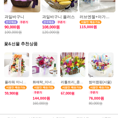
과일바구니
과일바구니 플러스
러브엔젤+아가방딸랑이(서울)
115,000원
90,000원
108,000원
100,000원
120,000원
꽃&선물 추천상품
플라워 미니화환 A(서울)
화애락_이너제틱SET(정관장_서울)
리틀트리_종이방향제(서울)
썸머캠핑(서울)
59,900원
67,000원
144,000원
76,000원
160,000원
80,000원