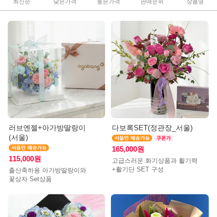
최신순
낮은가격
높은가격
판매순위
상품명
러브엔젤+아가방딸랑이
다보록SET(정관장_서울)
(서울)
165,000원
115,000원
고급스러운 화기상품과 활기력
+활기단 SET 구성
출산축하용 아가방딸랑이와
꽃상자 Set상품