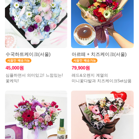
수국하트케이크(서울)
아르떼 + 치즈케이크(서울)
45,000원
79,900원
심플하면서 의미있고! 느낌있는!
레드&오렌지 계열의
꽃케익!
미니꽃다발과 치즈케이크Set상품