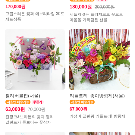
170,000원
180,000원
200,000원
고급스러운 꽃과 에브리타임 30포
시들지않는 프리져브드 꽃으로
세트상품
마음을 가득담은 선물
젤리버블팝(서울)
리틀트리_종이방향제(서울)
63,000원
67,000원
70,000원
가성비 끝판왕 리틀트리! 방향제
진핑크&보라톤의 꽃과 젤리
갈란드가 돋보이는 꽃상자