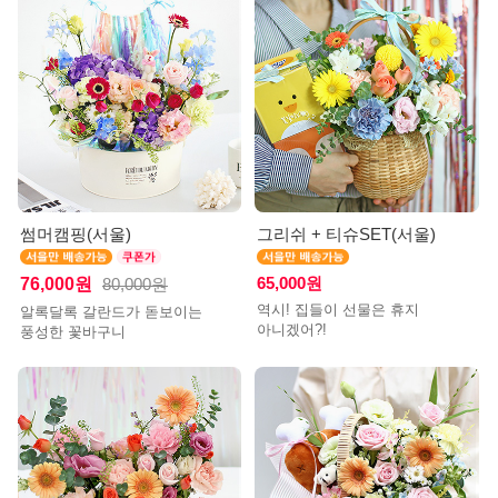
썸머캠핑(서울)
그리쉬 + 티슈SET(서울)
76,000원
65,000원
80,000원
역시! 집들이 선물은 휴지
알록달록 갈란드가 돋보이는
아니겠어?!
풍성한 꽃바구니