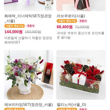
화애락_이너제틱SET(정관장
러브쿠로미(서울)
_서울)
68,400원
72,000원
144,000원
160,000원
귀여운 쿠로미 풍선으로 포인트를
준 꽃다발
어른들께 선물하기 딱좋은 정관장
화애락SET
에브리타임SET(정관장_서울)
엘리노어(서울_G)