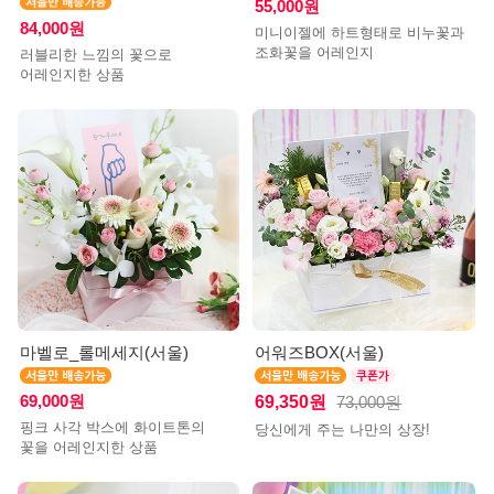
55,000원
84,000원
미니이젤에 하트형태로 비누꽃과
조화꽃을 어레인지
러블리한 느낌의 꽃으로
어레인지한 상품
마벨로_롤메세지(서울)
어워즈BOX(서울)
69,000원
69,350원
73,000원
핑크 사각 박스에 화이트톤의
당신에게 주는 나만의 상장!
꽃을 어레인지한 상품