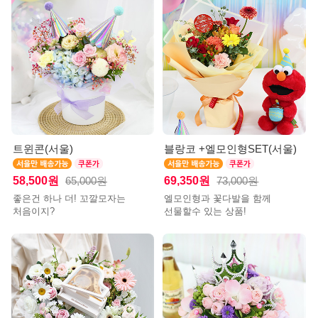
트윈콘(서울)
블랑코 +엘모인형SET(서울)
58,500원
69,350원
65,000원
73,000원
좋은건 하나 더! 꼬깔모자는
엘모인형과 꽃다발을 함께
처음이지?
선물할수 있는 상품!