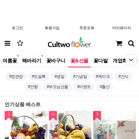
로그인
회원가입
주문조회
마이페이지
new
new
여름꽃
해바라기
꽃바구니
꽃&선물
꽃다발
개업화분/관
#정관장
#오설록
#생일
#기념일
#케이크
#간식
#인형
#부모님선물
#이벤트
#출산
인기상품 베스트
1
2
3