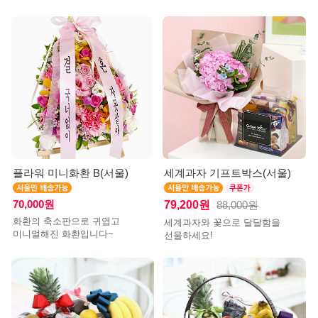
플라워 미니화환 B(서울)
세계과자 기프트박스(서울)
70,000원
79,200원
88,000원
화환의 축소판으로 귀엽고
세계과자와 꽃으로 달달함을
미니멀해진 화환입니다~
선물하세요!