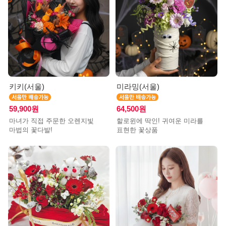
키키(서울)
미라밍(서울)
59,900원
64,500원
마녀가 직접 주문한 오렌지빛
할로윈에 딱인! 귀여운 미라를
마법의 꽃다발!
표현한 꽃상품