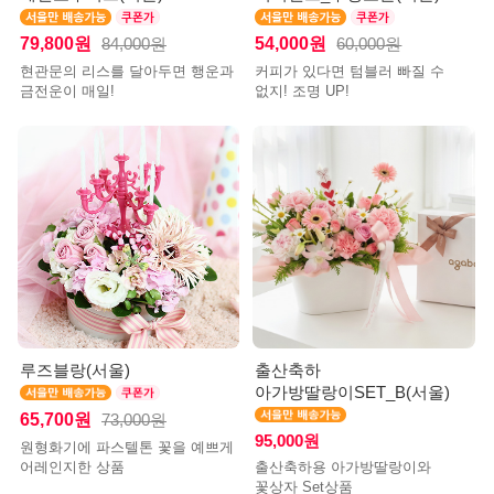
79,800원
54,000원
84,000원
60,000원
현관문의 리스를 달아두면 행운과
커피가 있다면 텀블러 빠질 수
금전운이 매일!
없지! 조명 UP!
루즈블랑(서울)
출산축하
아가방딸랑이SET_B(서울)
65,700원
73,000원
95,000원
원형화기에 파스텔톤 꽃을 예쁘게
어레인지한 상품
출산축하용 아가방딸랑이와
꽃상자 Set상품