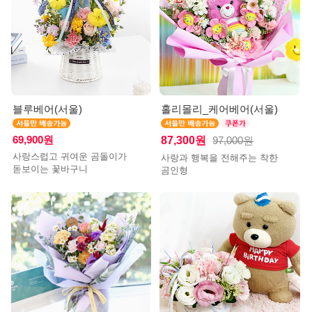
블루베어(서울)
홀리몰리_케어베어(서울)
69,900원
87,300원
97,000원
사랑스럽고 귀여운 곰돌이가
사랑과 행복을 전해주는 착한
돋보이는 꽃바구니
곰인형