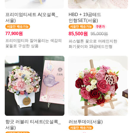
프리미엄티세트 A(오설록_
HBD + 19곰테드
서울)
인형SET(서울)
77,900원
85,500원
95,000원
프리미엄티와 잘어울리는 색감의
파스텔톤 꽃으로 어레인지한
꽃들로 구성한 상품
화기꽂이와 19곰테드인형
향긋 러블리 티세트(오설록_
러브투데이(서울)
서울)