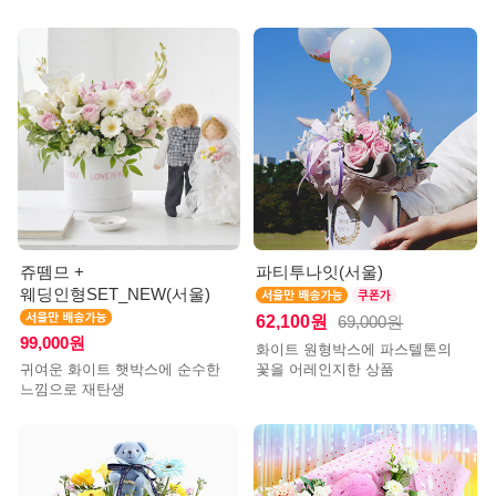
쥬뗌므 +
파티투나잇(서울)
웨딩인형SET_NEW(서울)
62,100원
69,000원
99,000원
화이트 원형박스에 파스텔톤의
귀여운 화이트 햇박스에 순수한
꽃을 어레인지한 상품
느낌으로 재탄생