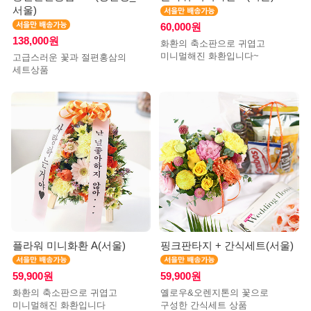
서울)
60,000원
138,000원
화환의 축소판으로 귀엽고
미니멀해진 화환입니다~
고급스러운 꽃과 절편홍삼의
세트상품
플라워 미니화환 A(서울)
핑크판타지 + 간식세트(서울)
59,900원
59,900원
화환의 축소판으로 귀엽고
옐로우&오렌지톤의 꽃으로
미니멀해진 화환입니다
구성한 간식세트 상품