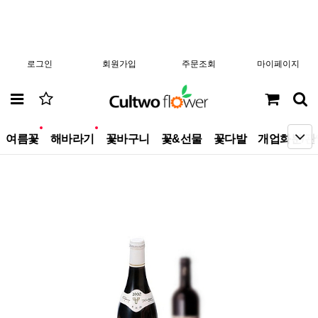
로그인
회원가입
주문조회
마이페이지
new
new
여름꽃
해바라기
꽃바구니
꽃&선물
꽃다발
개업화분/관