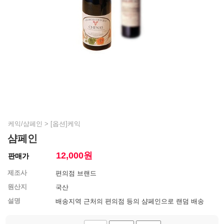
케익/샴페인
>
[옵션]케익
샴페인
12,000
원
판매가
제조사
편의점 브랜드
원산지
국산
설명
배송지역 근처의 편의점 등의 샴페인으로 랜덤 배송