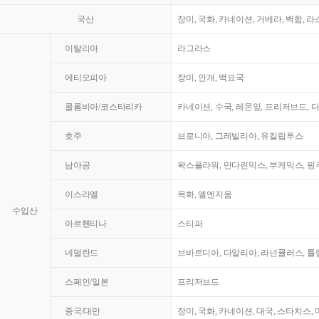
국산
장미, 국화, 카네이션, 거베라, 백합, 
이탈리아
라그라스
에티오피아
장미, 안개, 백묘국
콜롬비아/코스타리카
카네이션, 수국, 레몬잎, 프리저브드, 
호주
브로니아, 그레빌리아, 유킬립투스
남아공
왁스플라워, 만다린믹스, 부케믹스, 핑쿠
이스라엘
목화, 엘엔지움
수입산
아르헨티나
스티파
네덜란드
브바르디아, 다알리아, 라넌큘러스, 튤
스페인/일본
프리저브드
중국/대만
장미, 국화, 카네이션, 대국, 스타치스,