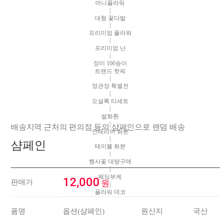
머니플라워
|
대형 꽃다발
|
프리미엄 플라워
|
프리미엄 난
|
장미 100송이
트랜드 핫픽
|
정관장 특별전
|
오설록 티세트
|
쌀화환
|
배송지역 근처의 편의점 등의 샴페인으로 랜덤 배송
인테리어 화분
|
샴페인
테이블 화분
|
행사꽃 대량구매
|
웨딩부케
12,000
판매가
원
|
플라워 데코
품명
옵션(샴페인)
원산지
국산