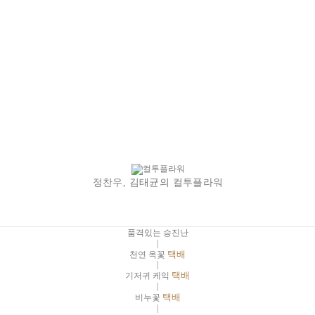
정찬우, 김태균의 컬투플라워
품격있는 승진난
|
천연 옥꽃
택배
|
기저귀 케익
택배
|
비누꽃
택배
|