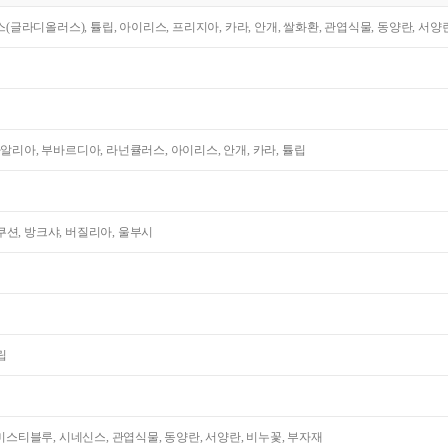
라스(글라디올러스), 튤립, 아이리스, 프리지아, 카라, 안개, 쌀화환, 관엽식물, 동양란, 서양
다알리아, 부바르디아, 라넌큘러스, 아이리스, 안개, 카라, 튤립
션, 방크샤, 버질리아, 울부시
립
 미스티블루, 시네신스, 관엽식물, 동양란, 서양란, 비누꽃, 부자재