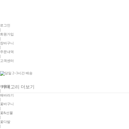
로그인
|
회원가입
|
장바구니
|
주문내역
|
고객센터
여름꽃
카테고리 더보기
|
해바라기
|
꽃바구니
|
꽃&선물
|
꽃다발
|