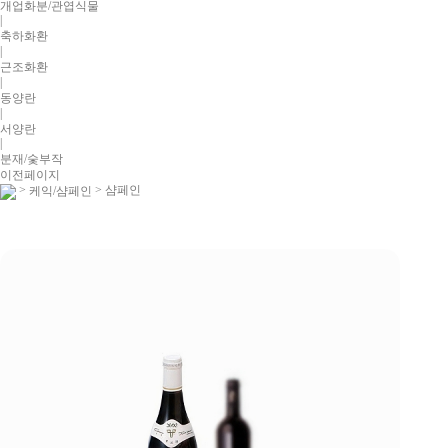
개업화분/관엽식물
|
축하화환
|
근조화환
|
동양란
|
서양란
|
분재/숯부작
이전페이지
>
> 샴페인
케익/샴페인