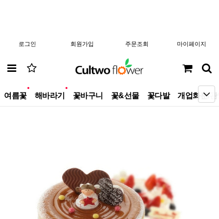
로그인
회원가입
주문조회
마이페이지
new
new
여름꽃
해바라기
꽃바구니
꽃&선물
꽃다발
개업화분/관