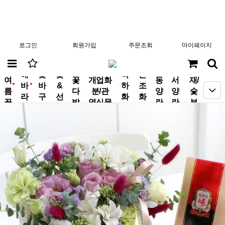
로그인
회원가입
주문조회
마이페이지
분
해
꽃
꽃
축
근
여
꽃
개업화
동
서
재/
바
바
&
하
조
new
new
름
다
분/관
양
양
숯
라
구
선
화
화
꽃
발
엽식물
란
란
부
기
니
물
환
환
작