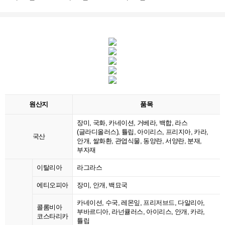
원산지
품목
장미, 국화, 카네이션, 거베라, 백합, 라스
(글라디올러스), 튤립, 아이리스, 프리지아, 카라,
국산
안개, 쌀화환, 관엽식물, 동양란, 서양란, 분재,
부자재
이탈리아
라그라스
에티오피아
장미, 안개, 백묘국
카네이션, 수국, 레몬잎, 프리저브드, 다알리아,
콜롬비아
부바르디아, 라넌큘러스, 아이리스, 안개, 카라,
코스타리카
튤립