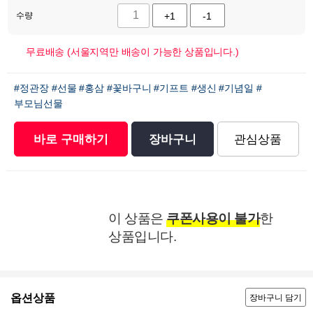
수량
+1
-1
무료배송 (서울지역만 배송이 가능한 상품입니다.)
#정관장
#선물
#홍삼
#꽃바구니
#기프트
#생신
#기념일
#
부모님선물
바로 구매하기
장바구니
관심상품
이 상품은
쿠폰사용이 불가
한
상품입니다.
옵션상품
장바구니 담기