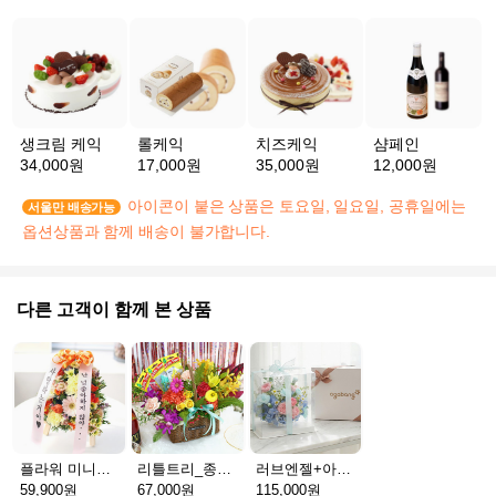
생크림 케익
롤케익
치즈케익
샴페인
34,000원
17,000원
35,000원
12,000원
아이콘이 붙은 상품은 토요일, 일요일, 공휴일에는
서울만 배송가능
옵션상품과 함께 배송이 불가합니다.
다른 고객이 함께 본 상품
플라워 미니화환 A(서울)
리틀트리_종이방향제(서울)
러브엔젤+아가방딸랑이(서울)
59,900원
67,000원
115,000원