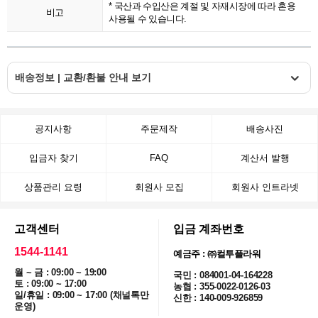
* 국산과 수입산은 계절 및 자재시장에 따라 혼용
비고
사용될 수 있습니다.
배송정보 | 교환/환불 안내 보기
공지사항
주문제작
배송사진
입금자 찾기
FAQ
계산서 발행
상품관리 요령
회원사 모집
회원사 인트라넷
고객센터
입금 계좌번호
1544-1141
예금주 : ㈜컬투플라워
월 ~ 금 : 09:00 ~ 19:00
국민 : 084001-04-164228
토 : 09:00 ~ 17:00
농협 : 355-0022-0126-03
일/휴일 : 09:00 ~ 17:00 (채널톡만
신한 : 140-009-926859
운영)