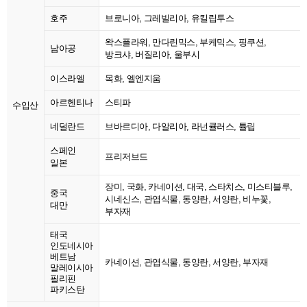
호주
브로니아, 그레빌리아, 유킬립투스
왁스플라워, 만다린믹스, 부케믹스, 핑쿠션,
남아공
방크샤, 버질리아, 울부시
이스라엘
목화, 엘엔지움
아르헨티나
스티파
수입산
네덜란드
브바르디아, 다알리아, 라넌큘러스, 튤립
스페인
프리저브드
일본
장미, 국화, 카네이션, 대국, 스타치스, 미스티블루,
중국
시네신스, 관엽식물, 동양란, 서양란, 비누꽃,
대만
부자재
태국
인도네시아
베트남
카네이션, 관엽식물, 동양란, 서양란, 부자재
말레이시아
필리핀
파키스탄