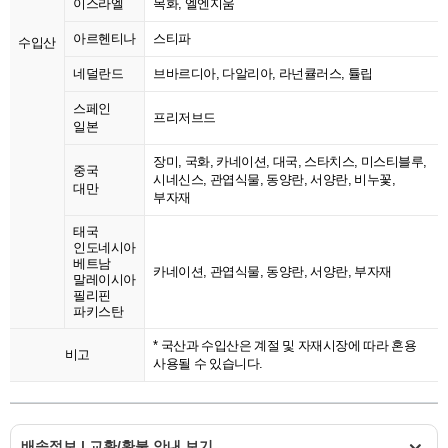
이스라엘
목화, 엘엔지움
아르헨티나
스티파
수입산
네덜란드
브바르디아, 다알리아, 라넌큘러스, 튤립
스페인
프리저브드
일본
장미, 국화, 카네이션, 대국, 스타치스, 미스티블루,
중국
시네신스, 관엽식물, 동양란, 서양란, 비누꽃,
대만
부자재
태국
인도네시아
베트남
카네이션, 관엽식물, 동양란, 서양란, 부자재
말레이시아
필리핀
파키스탄
* 국산과 수입산은 계절 및 자재시장에 따라 혼용
비고
사용될 수 있습니다.
배송정보 | 교환/환불 안내 보기