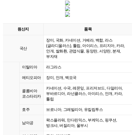
원산지
품목
장미, 국화, 카네이션, 거베라, 백합, 라스
(글라디올러스), 튤립, 아이리스, 프리지아, 카라,
국산
안개, 쌀화환, 관엽식물, 동양란, 서양란, 분재,
부자재
이탈리아
라그라스
에티오피아
장미, 안개, 백묘국
카네이션, 수국, 레몬잎, 프리저브드, 다알리아,
콜롬비아
부바르디아, 라넌큘러스, 아이리스, 안개, 카라,
코스타리카
튤립
호주
브로니아, 그레빌리아, 유킬립투스
왁스플라워, 만다린믹스, 부케믹스, 핑쿠션,
남아공
방크샤, 버질리아, 울부시