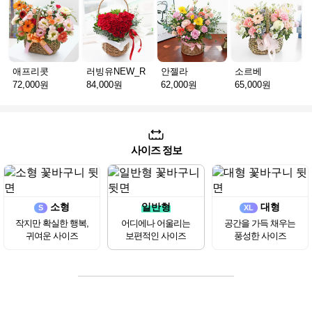
애프리콧
러빙유NEW_R
안젤라
소르베
72,000원
84,000원
62,000원
65,000원
사이즈 정보
소형
일반형
대형
S
XL
작지만 확실한 행복,
어디에나 어울리는
공간을 가득 채우는
귀여운 사이즈
보편적인 사이즈
풍성한 사이즈