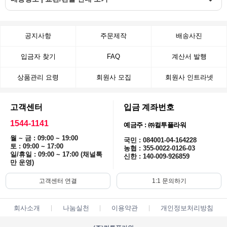
공지사항
주문제작
배송사진
입금자 찾기
FAQ
계산서 발행
상품관리 요령
회원사 모집
회원사 인트라넷
고객센터
입금 계좌번호
1544-1141
예금주 : ㈜컬투플라워
월 ~ 금 : 09:00 ~ 19:00
국민 : 084001-04-164228
토 : 09:00 ~ 17:00
농협 : 355-0022-0126-03
일/휴일 : 09:00 ~ 17:00 (채널톡
신한 : 140-009-926859
만 운영)
고객센터 연결
1:1 문의하기
회사소개
나눔실천
이용약관
개인정보처리방침