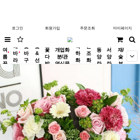
로그인
회원가입
주문조회
마이페이지
분
해
꽃
꽃
축
근
여
꽃
개업화
동
서
재/
바
바
&
하
조
new
new
름
다
분/관
양
양
숯
라
구
선
화
화
꽃
발
엽식물
란
란
부
기
니
물
환
환
작