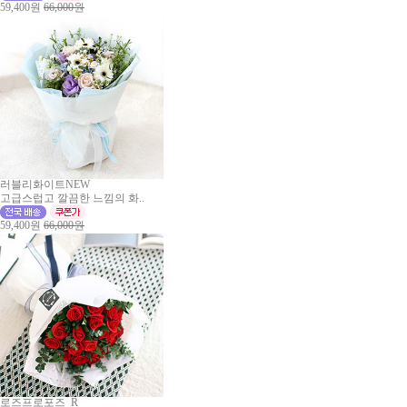
59,400원
66,000원
러블리화이트NEW
고급스럽고 깔끔한 느낌의 화..
59,400원
66,000원
로즈프로포즈_R