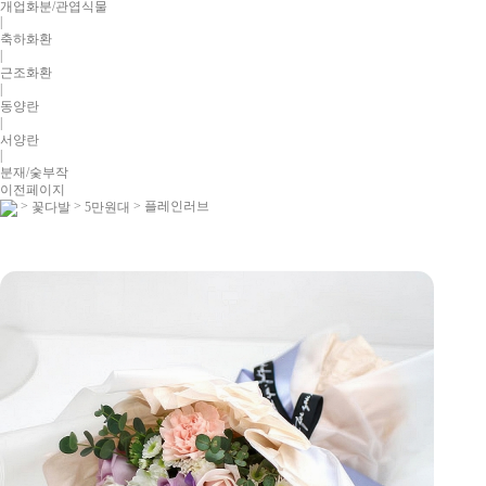
개업화분/관엽식물
|
축하화환
|
근조화환
|
동양란
|
서양란
|
분재/숯부작
이전페이지
>
>
> 플레인러브
꽃다발
5만원대