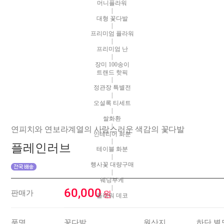
머니플라워
|
대형 꽃다발
|
프리미엄 플라워
|
프리미엄 난
|
장미 100송이
트랜드 핫픽
|
정관장 특별전
|
오설록 티세트
|
쌀화환
|
연피치와 연보라계열의 사랑스러운 색감의 꽃다발
인테리어 화분
|
플레인러브
테이블 화분
|
행사꽃 대량구매
|
웨딩부케
|
60,000
판매가
원
플라워 데코
품명
꽃다발
원산지
하단 별