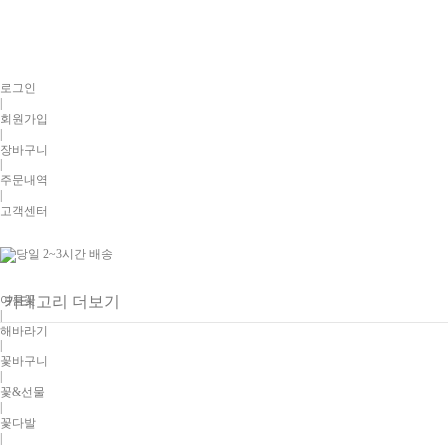
로그인
|
회원가입
|
장바구니
|
주문내역
|
고객센터
여름꽃
카테고리 더보기
|
해바라기
|
꽃바구니
|
꽃&선물
|
꽃다발
|