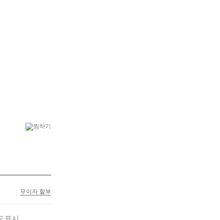
6
승진
7
기념일
무이자 할부
도표시