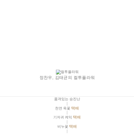
정찬우, 김태균의 컬투플라워
품격있는 승진난
|
천연 옥꽃
택배
|
기저귀 케익
택배
|
비누꽃
택배
|