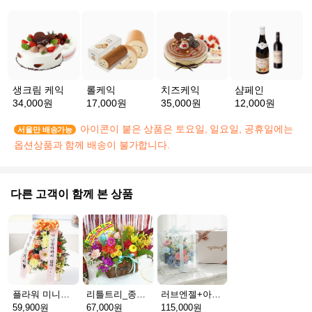
생크림 케익
롤케익
치즈케익
샴페인
34,000원
17,000원
35,000원
12,000원
아이콘이 붙은 상품은 토요일, 일요일, 공휴일에는
서울만 배송가능
옵션상품과 함께 배송이 불가합니다.
다른 고객이 함께 본 상품
플라워 미니화환 A(서울)
리틀트리_종이방향제(서울)
러브엔젤+아가방딸랑이(서울)
59,900원
67,000원
115,000원