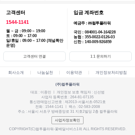
고객센터
입금 계좌번호
1544-1141
예금주 : ㈜컬투플라워
월 ~ 금 : 09:00 ~ 19:00
국민 : 084001-04-164228
토 : 09:00 ~ 17:00
농협 : 355-0022-0126-03
일/휴일 : 09:00 ~ 17:00 (채널톡만
신한 : 140-009-926859
운영)
고객센터 연결
1:1 문의하기
회사소개
나눔실천
이용약관
개인정보처리방침
(주)컬투플라워
대표 : 이종민 ㅣ 개인정보 보호 책임자 : 신선범
사업자 등록번호 : 264-81-07135
통신판매업신고번호 : 제2013-서울서초-0521호
전화 : 1544-1141 ㅣ 팩스 : 02-583-2008
주소 : 서울시 서초구 방배중앙로 31 지호2빌딩 2층 컬투플라워
사업자정보확인
COPYRIGHT(C)컬투플라워-꽃배달서비스1위 ALL RIGHTS RESERVED.