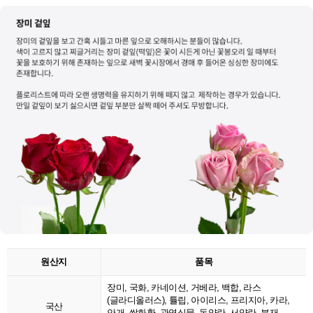
원산지
품목
장미, 국화, 카네이션, 거베라, 백합, 라스
(글라디올러스), 튤립, 아이리스, 프리지아, 카라,
국산
안개, 쌀화환, 관엽식물, 동양란, 서양란, 분재,