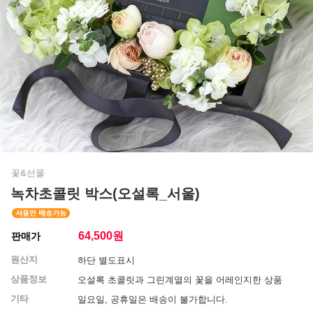
꽃&선물
녹차초콜릿 박스(오설록_서울)
64,500
원
판매가
원산지
하단 별도표시
상품정보
오설록 초콜릿과 그린계열의 꽃을 어레인지한 상품
기타
일요일, 공휴일은 배송이 불가합니다.