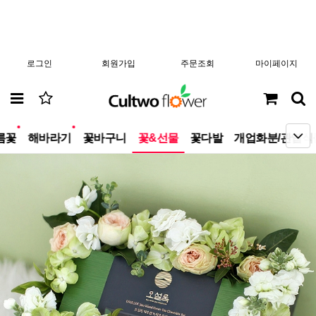
로그인
회원가입
주문조회
마이페이지
new
new
름꽃
해바라기
꽃바구니
꽃&선물
꽃다발
개업화분/관엽식