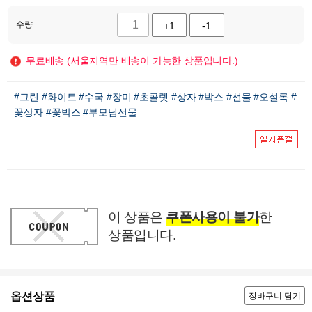
수량
+1
-1
무료배송 (서울지역만 배송이 가능한 상품입니다.)
#그린
#화이트
#수국
#장미
#초콜렛
#상자
#박스
#선물
#오설록
#
꽃상자
#꽃박스
#부모님선물
이 상품은
쿠폰사용이 불가
한
상품입니다.
옵션상품
장바구니 담기