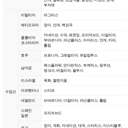
부자재
이탈리아
라그라스
에티오피아
장미, 안개, 백묘국
카네이션, 수국, 레몬잎, 프리저브드, 다알리아,
콜롬비아
부바르디아, 라넌큘러스, 아이리스, 안개, 카라,
코스타리카
튤립
호주
브로니아, 그레빌리아, 유킬립투스
왁스플라워, 만다린믹스, 부케믹스, 핑쿠션,
남아공
방크샤, 버질리아, 울부시
이스라엘
목화, 엘엔지움
아르헨티나
스티파
수입산
네덜란드
브바르디아, 다알리아, 라넌큘러스, 튤립
스페인
프리저브드
일본
장미, 국화, 카네이션, 대국, 스타치스, 미스티블루,