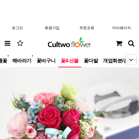
로그인
회원가입
주문조회
마이페이지
new
new
름꽃
해바라기
꽃바구니
꽃&선물
꽃다발
개업화분/관엽식