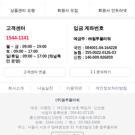
상품관리 요령
회원사 모집
회원사 인트라넷
고객센터
입금 계좌번호
1544-1141
예금주 : ㈜컬투플라워
월 ~ 금 : 09:00 ~ 19:00
국민 : 084001-04-164228
토 : 09:00 ~ 17:00
농협 : 355-0022-0126-03
일/휴일 : 09:00 ~ 17:00 (채널톡
신한 : 140-009-926859
만 운영)
고객센터 연결
1:1 문의하기
회사소개
나눔실천
이용약관
개인정보처리방침
(주)컬투플라워
대표 : 이종민 ㅣ 개인정보 보호 책임자 : 신선범
사업자 등록번호 : 264-81-07135
통신판매업신고번호 : 제2013-서울서초-0521호
전화 : 1544-1141 ㅣ 팩스 : 02-583-2008
주소 : 서울시 서초구 방배중앙로 31 지호2빌딩 2층 컬투플라워