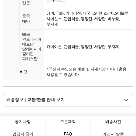
일본
장미, 국화, 카네이션, 대국, 스타치스, 미스티블루,
중국
시네신스, 관엽식물, 동양란, 서양란, 비누꽃,
대만
부자재
태국
인도네시아
베트남
카네이션, 관엽식물, 동양란, 서양란, 부자재
말레이시아
필리핀
파키스탄
* 국산과 수입산은 계절 및 자재시장에 따라 혼용
비고
사용될 수 있습니다.
배송정보 | 교환/환불 안내 보기
공지사항
주문제작
배송사진
입금자 찾기
FAQ
계산서 발행