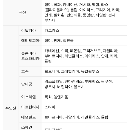
장미, 국화, 카네이션, 거베라, 백합, 라스
(글라디올러스), 튤립, 아이리스, 프리지아, 카라,
국산
안개, 쌀화환, 관엽식물, 동양란, 서양란, 분재,
부자재
이탈리아
라그라스
에티오피아
장미, 안개, 백묘국
카네이션, 수국, 레몬잎, 프리저브드, 다알리아,
콜롬비아
부바르디아, 라넌큘러스, 아이리스, 안개, 카라,
코스타리카
튤립
호주
브로니아, 그레빌리아, 유킬립투스
왁스플라워, 만다린믹스, 부케믹스, 핑쿠션,
남아공
방크샤, 버질리아, 울부시
이스라엘
목화, 엘엔지움
아르헨티나
스티파
수입산
네덜란드
브바르디아, 다알리아, 라넌큘러스, 튤립
스페인
프리저브드