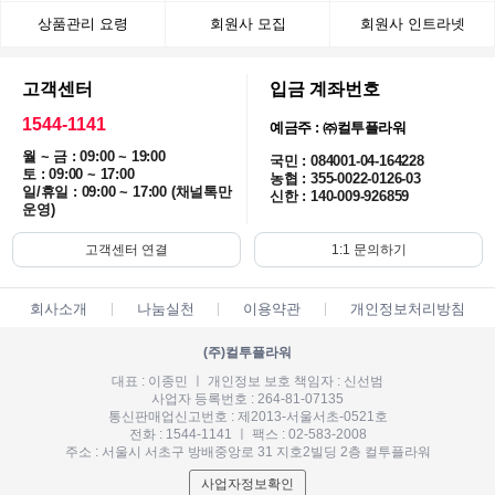
상품관리 요령
회원사 모집
회원사 인트라넷
고객센터
입금 계좌번호
1544-1141
예금주 : ㈜컬투플라워
월 ~ 금 : 09:00 ~ 19:00
국민 : 084001-04-164228
토 : 09:00 ~ 17:00
농협 : 355-0022-0126-03
일/휴일 : 09:00 ~ 17:00 (채널톡만
신한 : 140-009-926859
운영)
고객센터 연결
1:1 문의하기
회사소개
나눔실천
이용약관
개인정보처리방침
(주)컬투플라워
대표 : 이종민 ㅣ 개인정보 보호 책임자 : 신선범
사업자 등록번호 : 264-81-07135
통신판매업신고번호 : 제2013-서울서초-0521호
전화 : 1544-1141 ㅣ 팩스 : 02-583-2008
주소 : 서울시 서초구 방배중앙로 31 지호2빌딩 2층 컬투플라워
사업자정보확인