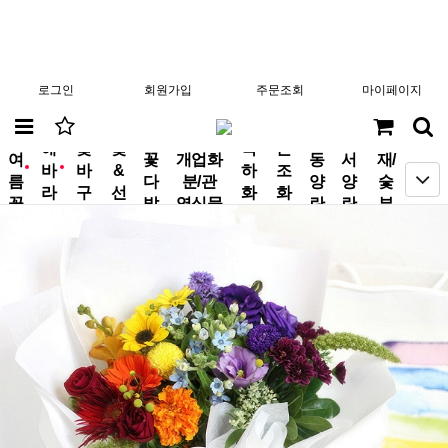
로그인
회원가입
주문조회
마이페이지
분
해
꽃
꽃
축
근
여
꽃
개업화
동
서
재/
바
바
&
하
조
new
new
름
다
분/관
양
양
숯
라
구
선
화
화
꽃
발
엽식물
란
란
부
기
니
물
환
환
작