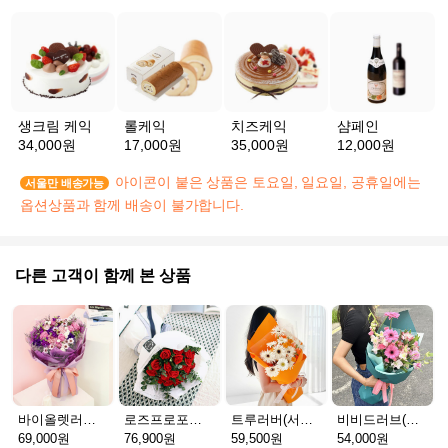
생크림 케익
롤케익
치즈케익
샴페인
34,000원
17,000원
35,000원
12,000원
아이콘이 붙은 상품은 토요일, 일요일, 공휴일에는
서울만 배송가능
옵션상품과 함께 배송이 불가합니다.
다른 고객이 함께 본 상품
바이올렛러브NEW
로즈프로포즈_R
트루러버(서울S)
비비드러브(서울S)
69,000원
76,900원
59,500원
54,000원