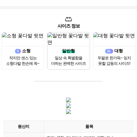
사이즈 정보
소형
일반형
대형
S
XL
작지만 센스 있는
일상 속 특별함을
두팔로 한가득~ 잊지
소형다발 한손에 쏙~
더하는 완벽한 사이즈
못할 감동의 사이즈!
원산지
품목