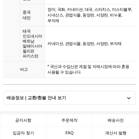
장미, 국화, 카네이션, 대국, 스타치스, 미스티블루,
중국
시네신스, 관엽식물, 동양란, 서양란, 비누꽃,
대만
부자재
태국
인도네시아
베트남
카네이션, 관엽식물, 동양란, 서양란, 부자재
말레이시아
필리핀
파키스탄
* 국산과 수입산은 계절 및 자재시장에 따라 혼용
비고
사용될 수 있습니다.
배송정보 | 교환/환불 안내 보기
공지사항
주문제작
배송사진
입금자 찾기
FAQ
계산서 발행