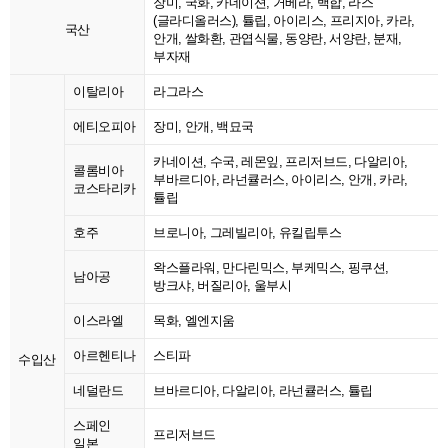
장미, 국화, 카네이션, 거베라, 백합, 라스
(글라디올러스), 튤립, 아이리스, 프리지아, 카라,
국산
안개, 쌀화환, 관엽식물, 동양란, 서양란, 분재,
부자재
이탈리아
라그라스
에티오피아
장미, 안개, 백묘국
카네이션, 수국, 레몬잎, 프리저브드, 다알리아,
콜롬비아
부바르디아, 라넌큘러스, 아이리스, 안개, 카라,
코스타리카
튤립
호주
브로니아, 그레빌리아, 유킬립투스
왁스플라워, 만다린믹스, 부케믹스, 핑쿠션,
남아공
방크샤, 버질리아, 울부시
이스라엘
목화, 엘엔지움
아르헨티나
스티파
수입산
네덜란드
브바르디아, 다알리아, 라넌큘러스, 튤립
스페인
프리저브드
일본