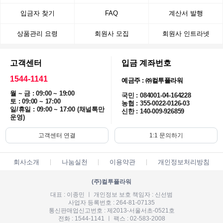
입금자 찾기
FAQ
계산서 발행
상품관리 요령
회원사 모집
회원사 인트라넷
고객센터
입금 계좌번호
1544-1141
예금주 : ㈜컬투플라워
월 ~ 금 : 09:00 ~ 19:00
국민 : 084001-04-164228
토 : 09:00 ~ 17:00
농협 : 355-0022-0126-03
일/휴일 : 09:00 ~ 17:00 (채널톡만
신한 : 140-009-926859
운영)
고객센터 연결
1:1 문의하기
회사소개
나눔실천
이용약관
개인정보처리방침
(주)컬투플라워
대표 : 이종민 ㅣ 개인정보 보호 책임자 : 신선범
사업자 등록번호 : 264-81-07135
통신판매업신고번호 : 제2013-서울서초-0521호
전화 : 1544-1141 ㅣ 팩스 : 02-583-2008