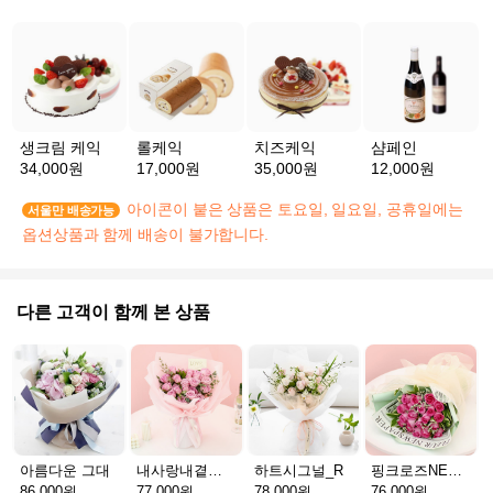
생크림 케익
롤케익
치즈케익
샴페인
34,000원
17,000원
35,000원
12,000원
아이콘이 붙은 상품은 토요일, 일요일, 공휴일에는
서울만 배송가능
옵션상품과 함께 배송이 불가합니다.
다른 고객이 함께 본 상품
아름다운 그대
내사랑내곁에_R
하트시그널_R
핑크로즈NEW_R
86,000원
77,000원
78,000원
76,000원