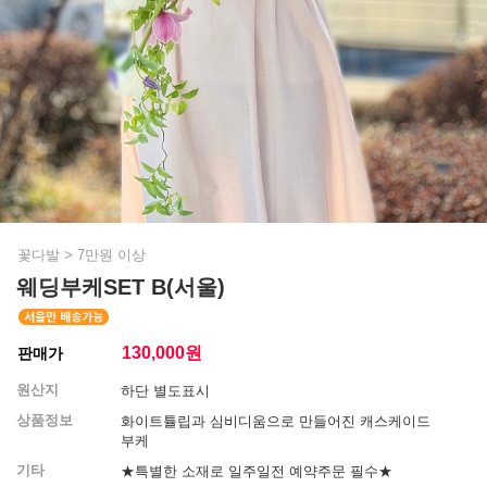
꽃다발
>
7만원 이상
웨딩부케SET B(서울)
130,000
원
판매가
원산지
하단 별도표시
상품정보
화이트튤립과 심비디움으로 만들어진 캐스케이드
부케
기타
★특별한 소재로 일주일전 예약주문 필수★