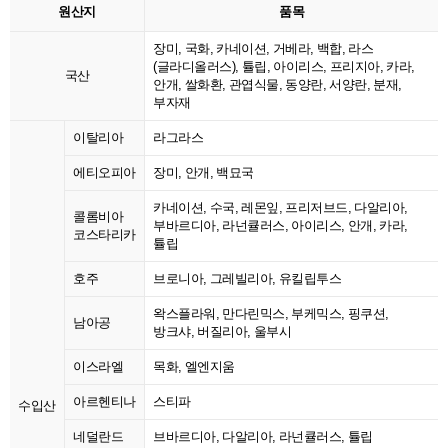
원산지
품목
장미, 국화, 카네이션, 거베라, 백합, 라스
(글라디올러스), 튤립, 아이리스, 프리지아, 카라,
국산
안개, 쌀화환, 관엽식물, 동양란, 서양란, 분재,
부자재
이탈리아
라그라스
에티오피아
장미, 안개, 백묘국
카네이션, 수국, 레몬잎, 프리저브드, 다알리아,
콜롬비아
부바르디아, 라넌큘러스, 아이리스, 안개, 카라,
코스타리카
튤립
호주
브로니아, 그레빌리아, 유킬립투스
왁스플라워, 만다린믹스, 부케믹스, 핑쿠션,
남아공
방크샤, 버질리아, 울부시
이스라엘
목화, 엘엔지움
아르헨티나
스티파
수입산
네덜란드
브바르디아, 다알리아, 라넌큘러스, 튤립