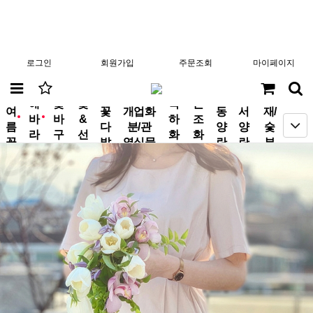
로그인
회원가입
주문조회
마이페이지
분
해
꽃
꽃
축
근
여
꽃
개업화
동
서
재/
바
바
&
하
조
new
new
름
다
분/관
양
양
숯
라
구
선
화
화
꽃
발
엽식물
란
란
부
기
니
물
환
환
작