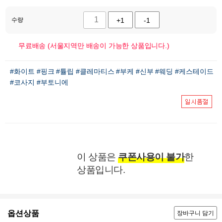
수량
+1
-1
무료배송 (서울지역만 배송이 가능한 상품입니다.)
#화이트
#핑크
#튤립
#클레마티스
#부케
#신부
#웨딩
#케스테이드
#코사지
#부토니에
이 상품은
쿠폰사용이 불가
한
상품입니다.
옵션상품
장바구니 담기