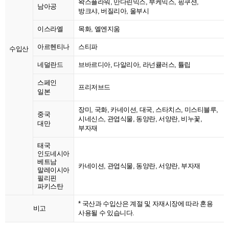
왁스플라워, 만다린믹스, 부케믹스, 핑쿠션,
남아공
방크샤, 버질리아, 울부시
이스라엘
목화, 엘엔지움
아르헨티나
스티파
수입산
네덜란드
브바르디아, 다알리아, 라넌큘러스, 튤립
스페인
프리저브드
일본
장미, 국화, 카네이션, 대국, 스타치스, 미스티블루,
중국
시네신스, 관엽식물, 동양란, 서양란, 비누꽃,
대만
부자재
태국
인도네시아
베트남
카네이션, 관엽식물, 동양란, 서양란, 부자재
말레이시아
필리핀
파키스탄
* 국산과 수입산은 계절 및 자재시장에 따라 혼용
비고
사용될 수 있습니다.