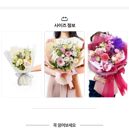
사이즈 정보
소형
일반형
대형
S
XL
작지만 센스 있는
일상 속 특별함을
두팔로 한가득~ 잊지
소형다발 한손에 쏙~
더하는 완벽한 사이즈
못할 감동의 사이즈!