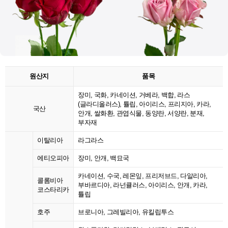
원산지
품목
장미, 국화, 카네이션, 거베라, 백합, 라스
(글라디올러스), 튤립, 아이리스, 프리지아, 카라,
국산
안개, 쌀화환, 관엽식물, 동양란, 서양란, 분재,
부자재
이탈리아
라그라스
에티오피아
장미, 안개, 백묘국
카네이션, 수국, 레몬잎, 프리저브드, 다알리아,
콜롬비아
부바르디아, 라넌큘러스, 아이리스, 안개, 카라,
코스타리카
튤립
호주
브로니아, 그레빌리아, 유킬립투스