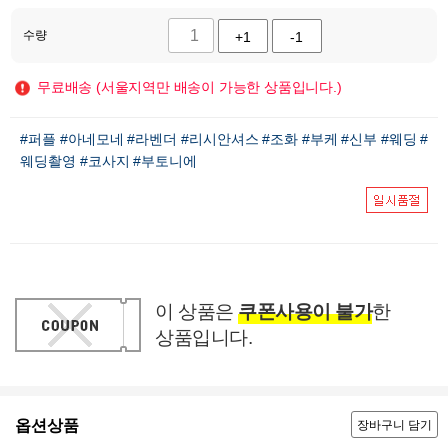
수량
+1
-1
무료배송 (서울지역만 배송이 가능한 상품입니다.)
#퍼플
#아네모네
#라벤더
#리시안셔스
#조화
#부케
#신부
#웨딩
#
웨딩촬영
#코사지
#부토니에
이 상품은
쿠폰사용이 불가
한
상품입니다.
옵션상품
장바구니 담기