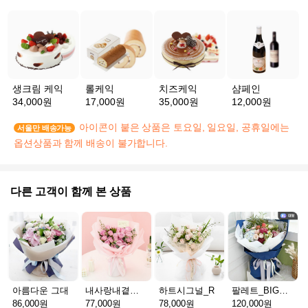
생크림 케익
롤케익
치즈케익
샴페인
34,000원
17,000원
35,000원
12,000원
아이콘이 붙은 상품은 토요일, 일요일, 공휴일에는
서울만 배송가능
옵션상품과 함께 배송이 불가합니다.
다른 고객이 함께 본 상품
아름다운 그대
내사랑내곁에_R
하트시그널_R
팔레트_BIG다발(서울)
86,000원
77,000원
78,000원
120,000원