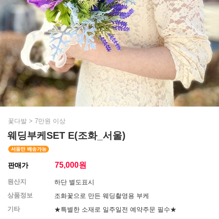
꽃다발
>
7만원 이상
웨딩부케SET E(조화_서울)
75,000
원
판매가
원산지
하단 별도표시
상품정보
조화꽃으로 만든 웨딩촬영용 부케
기타
★특별한 소재로 일주일전 예약주문 필수★