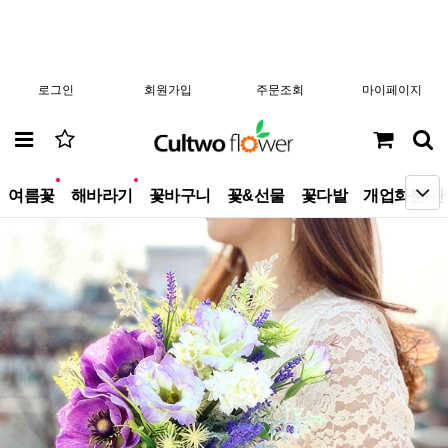
로그인
회원가입
주문조회
마이페이지
new
new
여름꽃
해바라기
꽃바구니
꽃&선물
꽃다발
개업화분/관