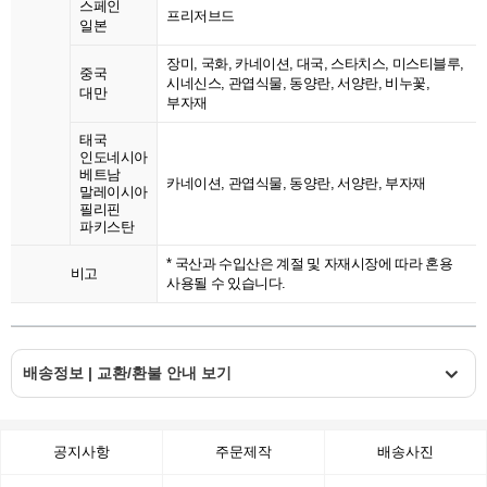
스페인
프리저브드
일본
장미, 국화, 카네이션, 대국, 스타치스, 미스티블루,
중국
시네신스, 관엽식물, 동양란, 서양란, 비누꽃,
대만
부자재
태국
인도네시아
베트남
카네이션, 관엽식물, 동양란, 서양란, 부자재
말레이시아
필리핀
파키스탄
* 국산과 수입산은 계절 및 자재시장에 따라 혼용
비고
사용될 수 있습니다.
배송정보 | 교환/환불 안내 보기
공지사항
주문제작
배송사진