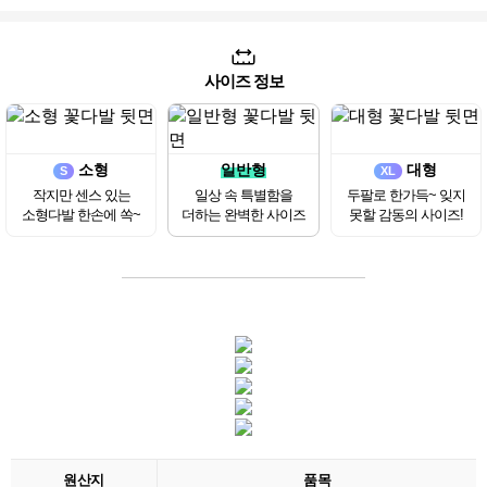
사이즈 정보
소형
일반형
대형
S
XL
작지만 센스 있는
일상 속 특별함을
두팔로 한가득~ 잊지
소형다발 한손에 쏙~
더하는 완벽한 사이즈
못할 감동의 사이즈!
원산지
품목