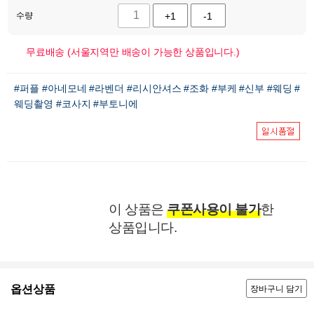
수량
+1
-1
무료배송 (서울지역만 배송이 가능한 상품입니다.)
#퍼플
#아네모네
#라벤더
#리시안셔스
#조화
#부케
#신부
#웨딩
#
웨딩촬영
#코사지
#부토니에
이 상품은
쿠폰사용이 불가
한
상품입니다.
옵션상품
장바구니 담기