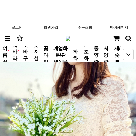
로그인
회원가입
주문조회
마이페이지
분
해
꽃
꽃
축
근
여
꽃
개업화
동
서
재/
바
바
&
하
조
new
new
름
다
분/관
양
양
숯
라
구
선
화
화
꽃
발
엽식물
란
란
부
기
니
물
환
환
작