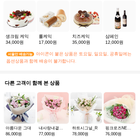
생크림 케익
롤케익
치즈케익
샴페인
34,000원
17,000원
35,000원
12,000원
아이콘이 붙은 상품은 토요일, 일요일, 공휴일에는
서울만 배송가능
옵션상품과 함께 배송이 불가합니다.
다른 고객이 함께 본 상품
아름다운 그대
내사랑내곁에_R
하트시그널_R
핑크로즈NEW_R
86,000원
77,000원
78,000원
76,000원