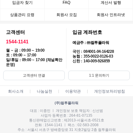
입금자 찾기
FAQ
계산서 발행
상품관리 요령
회원사 모집
회원사 인트라넷
고객센터
입금 계좌번호
1544-1141
예금주 : ㈜컬투플라워
월 ~ 금 : 09:00 ~ 19:00
국민 : 084001-04-164228
토 : 09:00 ~ 17:00
농협 : 355-0022-0126-03
일/휴일 : 09:00 ~ 17:00 (채널톡만
신한 : 140-009-926859
운영)
고객센터 연결
1:1 문의하기
회사소개
나눔실천
이용약관
개인정보처리방침
(주)컬투플라워
대표 : 이종민 ㅣ 개인정보 보호 책임자 : 신선범
사업자 등록번호 : 264-81-07135
통신판매업신고번호 : 제2013-서울서초-0521호
전화 : 1544-1141 ㅣ 팩스 : 02-583-2008
주소 : 서울시 서초구 방배중앙로 31 지호2빌딩 2층 컬투플라워