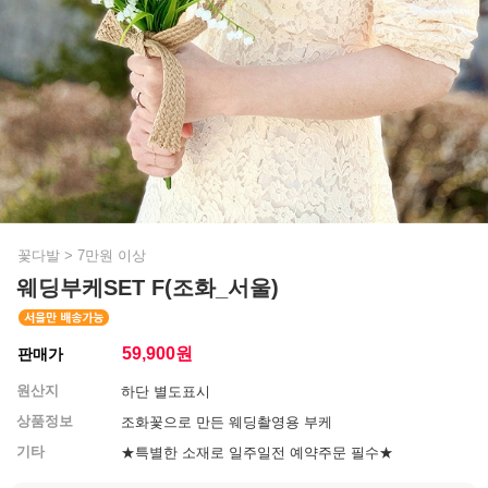
꽃다발
>
7만원 이상
웨딩부케SET F(조화_서울)
59,900
원
판매가
원산지
하단 별도표시
상품정보
조화꽃으로 만든 웨딩촬영용 부케
기타
★특별한 소재로 일주일전 예약주문 필수★