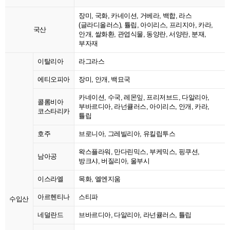
장미, 국화, 카네이션, 거베라, 백합, 라스
(글라디올러스), 튤립, 아이리스, 프리지아, 카라,
국산
안개, 쌀화환, 관엽식물, 동양란, 서양란, 분재,
부자재
이탈리아
라그라스
에티오피아
장미, 안개, 백묘국
카네이션, 수국, 레몬잎, 프리저브드, 다알리아,
콜롬비아
부바르디아, 라넌큘러스, 아이리스, 안개, 카라,
코스타리카
튤립
호주
브로니아, 그레빌리아, 유킬립투스
왁스플라워, 만다린믹스, 부케믹스, 핑쿠션,
남아공
방크샤, 버질리아, 울부시
이스라엘
목화, 엘엔지움
아르헨티나
스티파
수입산
네덜란드
브바르디아, 다알리아, 라넌큘러스, 튤립