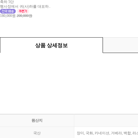
축하 5단
행사장에서 귀(사)하를 대표하..
180,000원
200,000원
상품 상세정보
원산지
국산
장미, 국화, 카네이션, 거베라, 백합, 