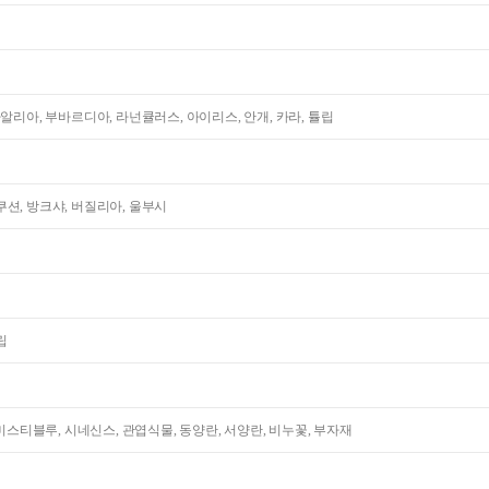
다알리아, 부바르디아, 라넌큘러스, 아이리스, 안개, 카라, 튤립
션, 방크샤, 버질리아, 울부시
립
 미스티블루, 시네신스, 관엽식물, 동양란, 서양란, 비누꽃, 부자재