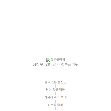
정찬우, 김태균의 컬투플라워
품격있는 승진난
|
천연 옥꽃
택배
|
기저귀 케익
택배
|
비누꽃
택배
|