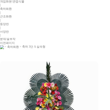
개업화분/관엽식물
|
축하화환
|
근조화환
|
동양란
|
서양란
|
분재/숯부작
이전페이지
>
> 축하 3단 A 실속형
축하화환