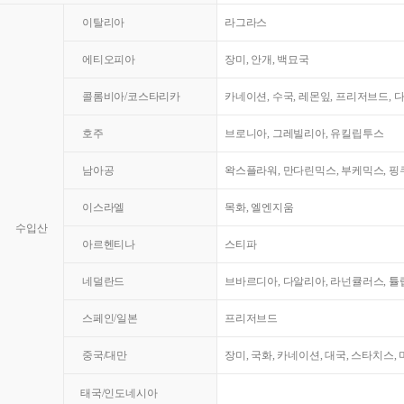
이탈리아
라그라스
에티오피아
장미, 안개, 백묘국
콜롬비아/코스타리카
카네이션, 수국, 레몬잎, 프리저브드, 
호주
브로니아, 그레빌리아, 유킬립투스
남아공
왁스플라워, 만다린믹스, 부케믹스, 핑쿠
이스라엘
목화, 엘엔지움
수입산
아르헨티나
스티파
네덜란드
브바르디아, 다알리아, 라넌큘러스, 튤
스페인/일본
프리저브드
중국/대만
장미, 국화, 카네이션, 대국, 스타치스,
태국/인도네시아