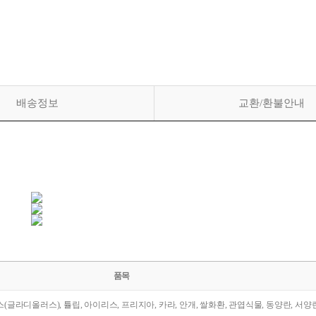
배송정보
교환/환불안내
품목
라스(글라디올러스), 튤립, 아이리스, 프리지아, 카라, 안개, 쌀화환, 관엽식물, 동양란, 서양