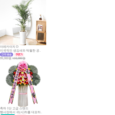
아레카야자 D
이국적인 생김새와 탁월한 공..
99,000원
110,000원
축하 1단 고급 스탠드
행사장에서 귀(사)하를 대표하..