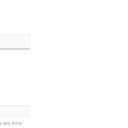
란, 분재, 부자재