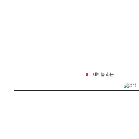
8
테이블 화분
9
만천홍
10
부모님선물
1
생일
2
금전수
3
결혼식
4
호접란
5
기념일