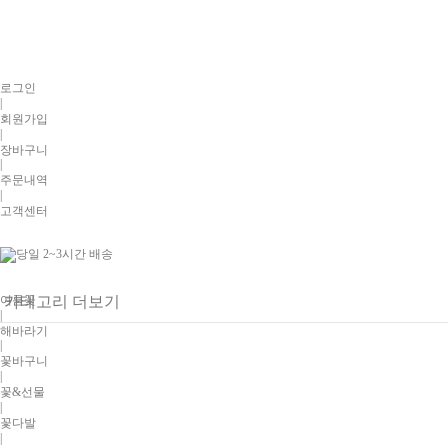
로그인
|
회원가입
|
장바구니
|
주문내역
|
고객센터
여름꽃
카테고리 더보기
|
해바라기
|
꽃바구니
|
꽃&선물
|
꽃다발
|