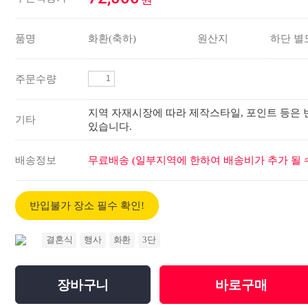
품명
화환(축하)
원산지
하단 별
주문수량
지역 자재시장에 따라 제작스타일, 포인트 등은 
기타
있습니다.
배송정보
무료배송 (일부지역에 한하여 배송비가 추가 될 수
반입불가 장소 필수 확인!
결혼식
행사
화환
3단
장바구니
바로구매