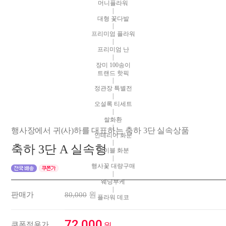
머니플라워
|
대형 꽃다발
|
프리미엄 플라워
|
프리미엄 난
|
장미 100송이
트랜드 핫픽
|
정관장 특별전
|
오설록 티세트
|
쌀화환
|
행사장에서 귀(사)하를 대표하는 축하 3단 실속상품
인테리어 화분
|
축하 3단 A 실속형
테이블 화분
|
행사꽃 대량구매
|
웨딩부케
|
판매가
80,000
원
플라워 데코
72,000
쿠폰적용가
원