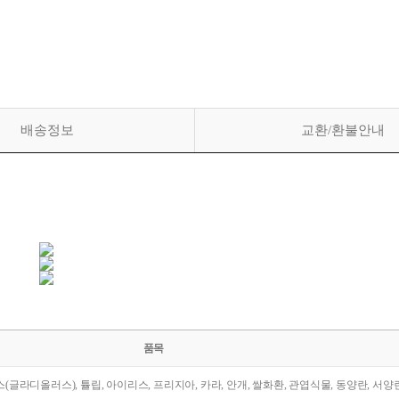
배송정보
교환/환불안내
품목
라스(글라디올러스), 튤립, 아이리스, 프리지아, 카라, 안개, 쌀화환, 관엽식물, 동양란, 서양