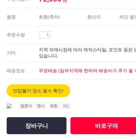
품명
화환(축하)
원산지
하단 별
주문수량
지역 자재시장에 따라 제작스타일, 포인트 등은 
기타
있습니다.
배송정보
무료배송 (일부지역에 한하여 배송비가 추가 될 수
반입불가 장소 필수 확인!
결혼식
행사
화환
3단
장바구니
바로구매