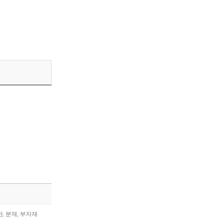
란, 분재, 부자재