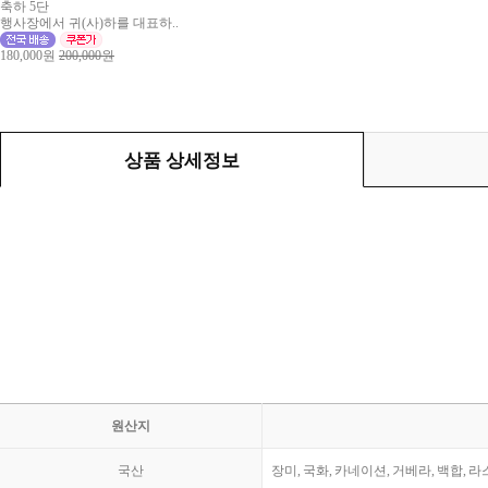
축하 5단
행사장에서 귀(사)하를 대표하..
180,000원
200,000원
상품 상세정보
원산지
국산
장미, 국화, 카네이션, 거베라, 백합, 