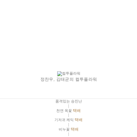
정찬우, 김태균의 컬투플라워
품격있는 승진난
|
천연 옥꽃
택배
|
기저귀 케익
택배
|
비누꽃
택배
|