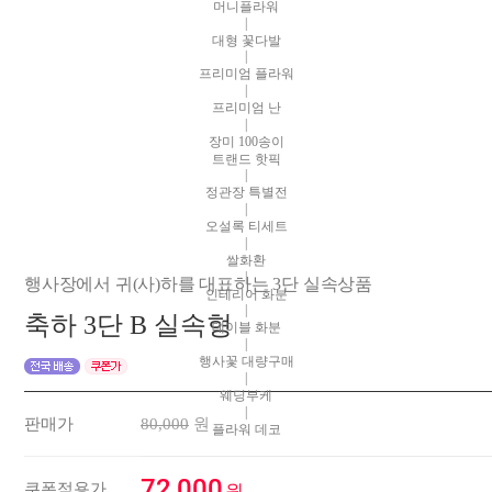
머니플라워
|
대형 꽃다발
|
프리미엄 플라워
|
프리미엄 난
|
장미 100송이
트랜드 핫픽
|
정관장 특별전
|
오설록 티세트
|
쌀화환
|
행사장에서 귀(사)하를 대표하는 3단 실속상품
인테리어 화분
|
축하 3단 B 실속형
테이블 화분
|
행사꽃 대량구매
|
웨딩부케
|
판매가
80,000
원
플라워 데코
72,000
쿠폰적용가
원