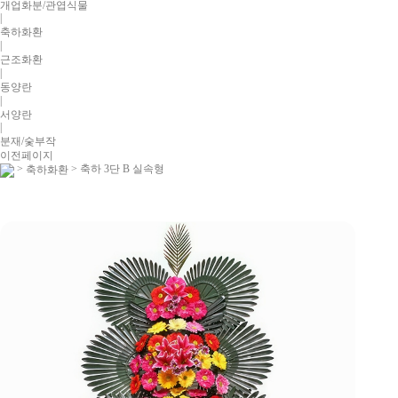
개업화분/관엽식물
|
축하화환
|
근조화환
|
동양란
|
서양란
|
분재/숯부작
이전페이지
>
> 축하 3단 B 실속형
축하화환