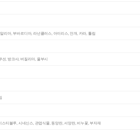
다알리아, 부바르디아, 라넌큘러스, 아이리스, 안개, 카라, 튤립
션, 방크샤, 버질리아, 울부시
립
 미스티블루, 시네신스, 관엽식물, 동양란, 서양란, 비누꽃, 부자재