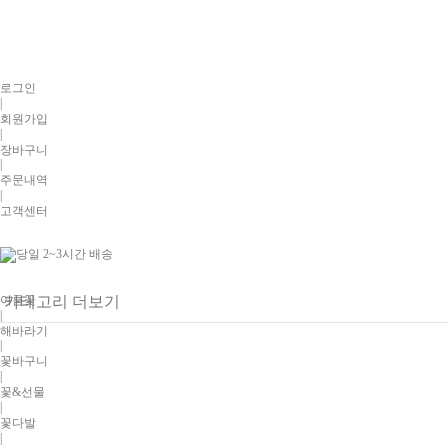
로그인
|
회원가입
|
장바구니
|
주문내역
|
고객센터
여름꽃
카테고리 더보기
|
해바라기
|
꽃바구니
|
꽃&선물
|
꽃다발
|