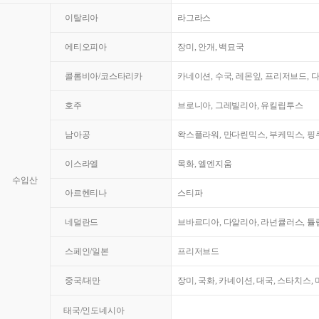
이탈리아
라그라스
에티오피아
장미, 안개, 백묘국
콜롬비아/코스타리카
카네이션, 수국, 레몬잎, 프리저브드, 
호주
브로니아, 그레빌리아, 유킬립투스
남아공
왁스플라워, 만다린믹스, 부케믹스, 핑쿠
이스라엘
목화, 엘엔지움
수입산
아르헨티나
스티파
네덜란드
브바르디아, 다알리아, 라넌큘러스, 튤
스페인/일본
프리저브드
중국/대만
장미, 국화, 카네이션, 대국, 스타치스,
태국/인도네시아