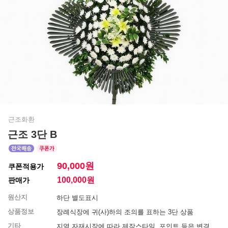
근조화환
근조 3단 B
90,000원
쿠폰적용가
100,000
원
판매가
원산지
하단 별도표시
상품정보
장례식장에 귀(사)하의 조의를 표하는 3단 상품
기타
지역 자재시장에 따라 제작스타일, 포인트 등은 변경