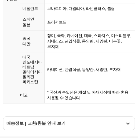
네덜란드
브바르디아, 다알리아, 라넌큘러스, 튤립
스페인
프리저브드
일본
장미, 국화, 카네이션, 대국, 스타치스, 미스티블루,
중국
시네신스, 관엽식물, 동양란, 서양란, 비누꽃,
대만
부자재
태국
인도네시아
베트남
카네이션, 관엽식물, 동양란, 서양란, 부자재
말레이시아
필리핀
파키스탄
* 국산과 수입산은 계절 및 자재시장에 따라 혼용
비고
사용될 수 있습니다.
배송정보 | 교환/환불 안내 보기