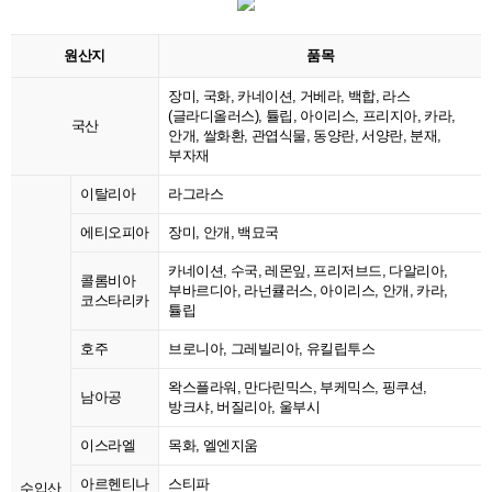
원산지
품목
장미, 국화, 카네이션, 거베라, 백합, 라스
(글라디올러스), 튤립, 아이리스, 프리지아, 카라,
국산
안개, 쌀화환, 관엽식물, 동양란, 서양란, 분재,
부자재
이탈리아
라그라스
에티오피아
장미, 안개, 백묘국
카네이션, 수국, 레몬잎, 프리저브드, 다알리아,
콜롬비아
부바르디아, 라넌큘러스, 아이리스, 안개, 카라,
코스타리카
튤립
호주
브로니아, 그레빌리아, 유킬립투스
왁스플라워, 만다린믹스, 부케믹스, 핑쿠션,
남아공
방크샤, 버질리아, 울부시
이스라엘
목화, 엘엔지움
아르헨티나
스티파
수입산