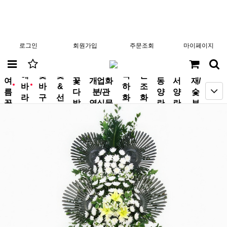
로그인
회원가입
주문조회
마이페이지
분
해
꽃
꽃
축
근
여
꽃
개업화
동
서
재/
바
바
&
하
조
new
new
름
다
분/관
양
양
숯
라
구
선
화
화
꽃
발
엽식물
란
란
부
기
니
물
환
환
작