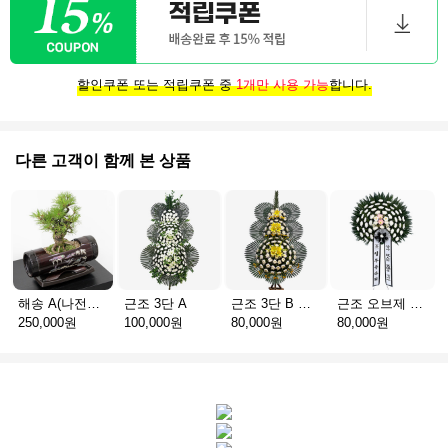
할인쿠폰 또는 적립쿠폰 중
1개만 사용 가능
합니다.
다른 고객이 함께 본 상품
해송 A(나전칠기)
근조 3단 A
근조 3단 B 실속형
근조 오브제 1단 B
250,000원
100,000원
80,000원
80,000원