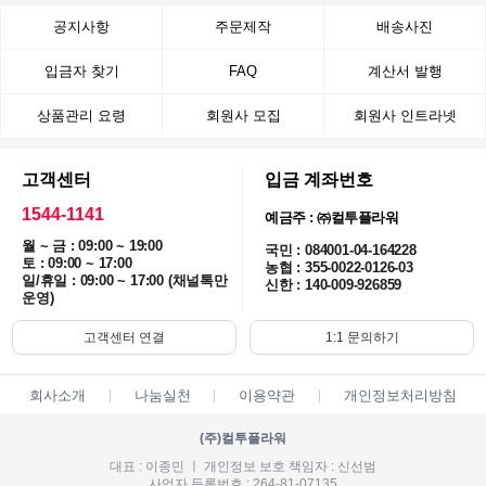
공지사항
주문제작
배송사진
입금자 찾기
FAQ
계산서 발행
상품관리 요령
회원사 모집
회원사 인트라넷
고객센터
입금 계좌번호
1544-1141
예금주 : ㈜컬투플라워
월 ~ 금 : 09:00 ~ 19:00
국민 : 084001-04-164228
토 : 09:00 ~ 17:00
농협 : 355-0022-0126-03
일/휴일 : 09:00 ~ 17:00 (채널톡만
신한 : 140-009-926859
운영)
고객센터 연결
1:1 문의하기
회사소개
나눔실천
이용약관
개인정보처리방침
(주)컬투플라워
대표 : 이종민 ㅣ 개인정보 보호 책임자 : 신선범
사업자 등록번호 : 264-81-07135