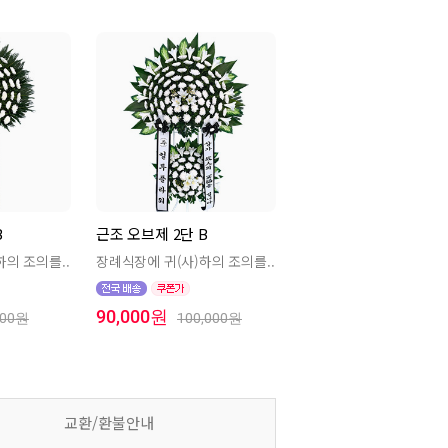
B
근조 오브제 2단 B
하의 조의를..
장례식장에 귀(사)하의 조의를..
90,000원
000원
100,000원
교환/환불안내