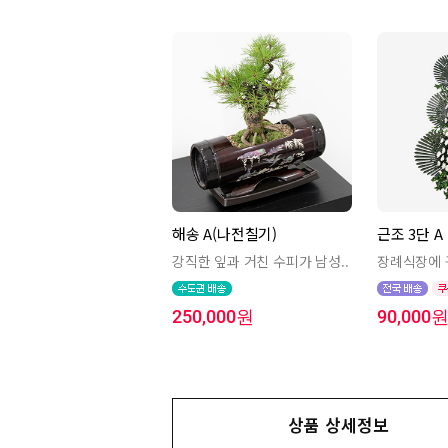
해송 A(나전칠기)
근조 3단 A
강직한 잎과 거친 수피가 남성..
장례식장에 귀
250,000원
90,000
상품 상세정보