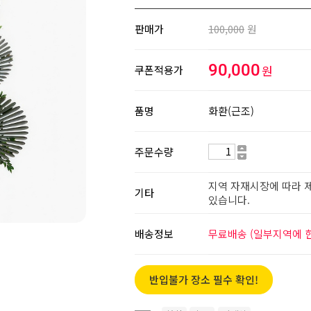
판매가
100,000
원
90,000
원
쿠폰적용가
품명
화환(근조)
주문수량
지역 자재시장에 따라 제
기타
있습니다.
배송정보
무료배송 (일부지역에 한
반입불가 장소 필수 확인!