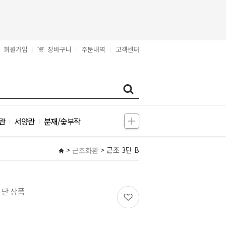
회원가입
장바구니
주문내역
고객센터
|
|
|
란
서양란
분재/숯부작
|
|
>
> 근조 3단 B
근조화환
3단 상품