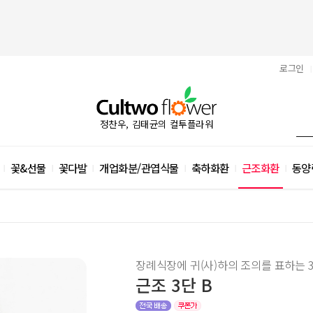
로그인
|
정찬우, 김태균의 컬투플라워
꽃&선물
꽃다발
개업화분/관엽식물
축하화환
근조화환
동양
|
|
|
|
|
|
장례식장에 귀(사)하의 조의를 표하는 
근조 3단 B