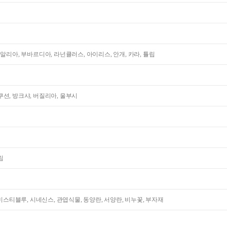
다알리아, 부바르디아, 라넌큘러스, 아이리스, 안개, 카라, 튤립
션, 방크샤, 버질리아, 울부시
립
 미스티블루, 시네신스, 관엽식물, 동양란, 서양란, 비누꽃, 부자재