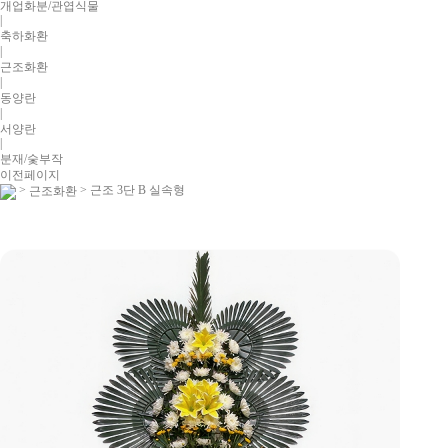
개업화분/관엽식물
|
축하화환
|
근조화환
|
동양란
|
서양란
|
분재/숯부작
이전페이지
>
> 근조 3단 B 실속형
근조화환