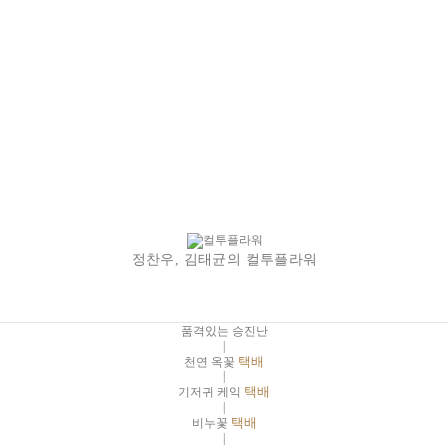
정찬우, 김태균의 컬투플라워
품격있는 승진난
|
천연 옥꽃
택배
|
기저귀 케익
택배
|
비누꽃
택배
|