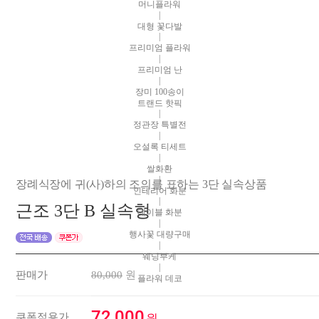
머니플라워
|
대형 꽃다발
|
프리미엄 플라워
|
프리미엄 난
|
장미 100송이
트랜드 핫픽
|
정관장 특별전
|
오설록 티세트
|
쌀화환
|
장례식장에 귀(사)하의 조의를 표하는 3단 실속상품
인테리어 화분
|
근조 3단 B 실속형
테이블 화분
|
행사꽃 대량구매
|
웨딩부케
|
판매가
80,000
원
플라워 데코
72,000
쿠폰적용가
원