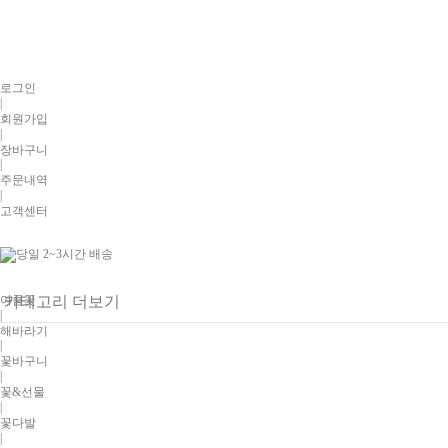
로그인
|
회원가입
|
장바구니
|
주문내역
|
고객센터
여름꽃
카테고리 더보기
|
해바라기
|
꽃바구니
|
꽃&선물
|
꽃다발
|