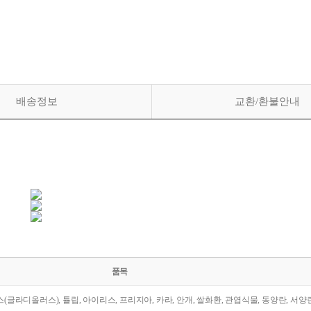
배송정보
교환/환불안내
품목
라스(글라디올러스), 튤립, 아이리스, 프리지아, 카라, 안개, 쌀화환, 관엽식물, 동양란, 서양