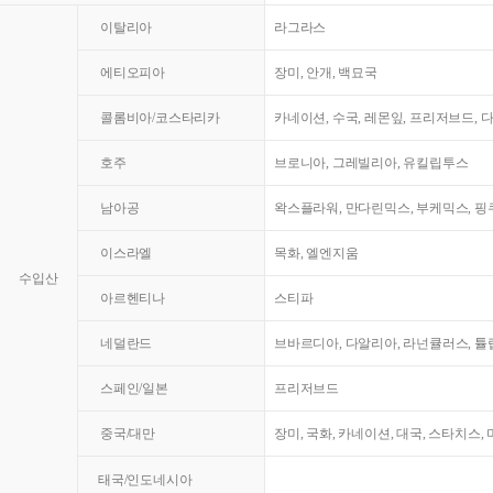
이탈리아
라그라스
에티오피아
장미, 안개, 백묘국
콜롬비아/코스타리카
카네이션, 수국, 레몬잎, 프리저브드, 
호주
브로니아, 그레빌리아, 유킬립투스
남아공
왁스플라워, 만다린믹스, 부케믹스, 핑쿠
이스라엘
목화, 엘엔지움
수입산
아르헨티나
스티파
네덜란드
브바르디아, 다알리아, 라넌큘러스, 튤
스페인/일본
프리저브드
중국/대만
장미, 국화, 카네이션, 대국, 스타치스,
태국/인도네시아