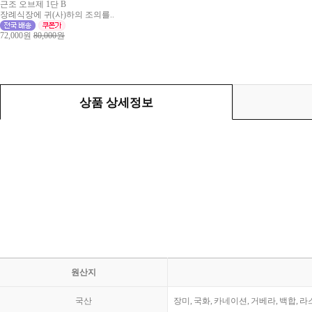
근조 오브제 1단 B
장례식장에 귀(사)하의 조의를..
72,000원
80,000원
상품 상세정보
원산지
국산
장미, 국화, 카네이션, 거베라, 백합, 