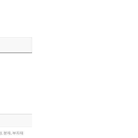
란, 분재, 부자재