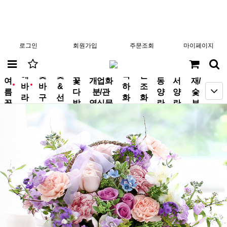
로그인
회원가입
주문조회
마이페이지
분
해
꽃
꽃
축
근
여
꽃
개업화
동
서
재/
바
바
&
하
조
new
new
름
다
분/관
양
양
숯
라
구
선
화
화
꽃
발
엽식물
란
란
부
기
니
물
환
환
작