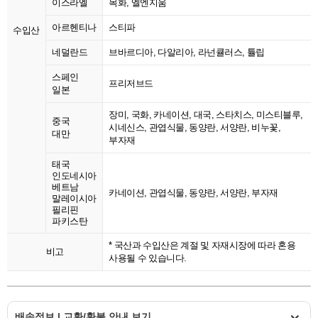
이스라엘
목화, 엘엔지움
아르헨티나
스티파
수입산
네덜란드
브바르디아, 다알리아, 라넌큘러스, 튤립
스페인
프리저브드
일본
장미, 국화, 카네이션, 대국, 스타치스, 미스티블루,
중국
시네신스, 관엽식물, 동양란, 서양란, 비누꽃,
대만
부자재
태국
인도네시아
베트남
카네이션, 관엽식물, 동양란, 서양란, 부자재
말레이시아
필리핀
파키스탄
* 국산과 수입산은 계절 및 자재시장에 따라 혼용
비고
사용될 수 있습니다.
배송정보 | 교환/환불 안내 보기