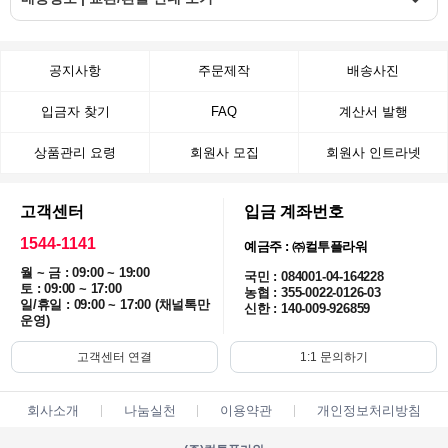
공지사항
주문제작
배송사진
입금자 찾기
FAQ
계산서 발행
상품관리 요령
회원사 모집
회원사 인트라넷
고객센터
입금 계좌번호
1544-1141
예금주 : ㈜컬투플라워
월 ~ 금 : 09:00 ~ 19:00
국민 : 084001-04-164228
토 : 09:00 ~ 17:00
농협 : 355-0022-0126-03
일/휴일 : 09:00 ~ 17:00 (채널톡만
신한 : 140-009-926859
운영)
고객센터 연결
1:1 문의하기
회사소개
나눔실천
이용약관
개인정보처리방침