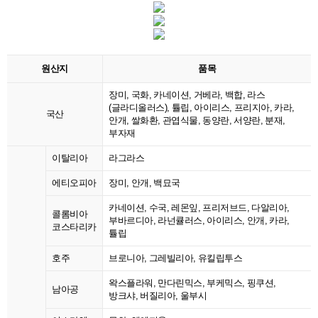
원산지
품목
장미, 국화, 카네이션, 거베라, 백합, 라스
(글라디올러스), 튤립, 아이리스, 프리지아, 카라,
국산
안개, 쌀화환, 관엽식물, 동양란, 서양란, 분재,
부자재
이탈리아
라그라스
에티오피아
장미, 안개, 백묘국
카네이션, 수국, 레몬잎, 프리저브드, 다알리아,
콜롬비아
부바르디아, 라넌큘러스, 아이리스, 안개, 카라,
코스타리카
튤립
호주
브로니아, 그레빌리아, 유킬립투스
왁스플라워, 만다린믹스, 부케믹스, 핑쿠션,
남아공
방크샤, 버질리아, 울부시