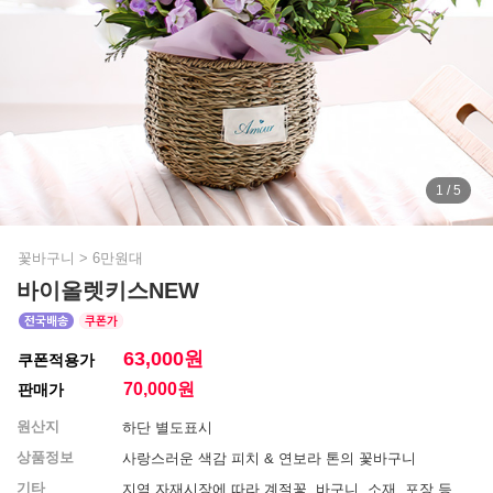
1 / 5
꽃바구니
>
6만원대
바이올렛키스NEW
63,000원
쿠폰적용가
70,000
원
판매가
원산지
하단 별도표시
상품정보
사랑스러운 색감 피치 & 연보라 톤의 꽃바구니
기타
지역 자재시장에 따라 계절꽃, 바구니, 소재, 포장 등