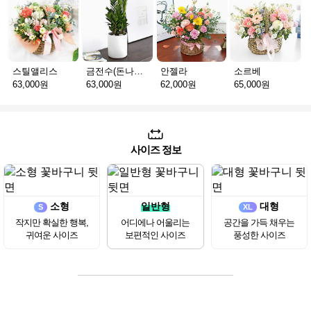
스틸앨리스
금전수(돈나무)_테이블용 F
안젤라
소르베
63,000원
63,000원
62,000원
65,000원
사이즈 정보
소형
일반형
대형
S
XL
작지만 확실한 행복,
어디에나 어울리는
공간을 가득 채우는
귀여운 사이즈
보편적인 사이즈
풍성한 사이즈