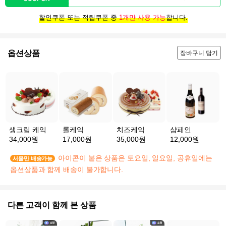
할인쿠폰 또는 적립쿠폰 중
1개만 사용 가능
합니다.
옵션상품
장바구니 담기
생크림 케익
롤케익
치즈케익
샴페인
34,000원
17,000원
35,000원
12,000원
아이콘이 붙은 상품은 토요일, 일요일, 공휴일에는
서울만 배송가능
옵션상품과 함께 배송이 불가합니다.
다른 고객이 함께 본 상품