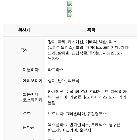
원산지
품목
장미, 국화, 카네이션, 거베라, 백합, 라스
(글라디올러스), 튤립, 아이리스, 프리지아, 카라,
국산
안개, 쌀화환, 관엽식물, 동양란, 서양란, 분재,
부자재
이탈리아
라그라스
에티오피아
장미, 안개, 백묘국
카네이션, 수국, 레몬잎, 프리저브드, 다알리아,
콜롬비아
부바르디아, 라넌큘러스, 아이리스, 안개, 카라,
코스타리카
튤립
호주
브로니아, 그레빌리아, 유킬립투스
왁스플라워, 만다린믹스, 부케믹스, 핑쿠션,
남아공
방크샤, 버질리아, 울부시