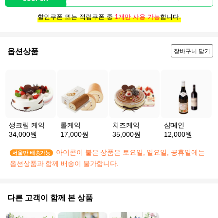
할인쿠폰 또는 적립쿠폰 중
1개만 사용 가능
합니다.
옵션상품
장바구니 담기
생크림 케익
롤케익
치즈케익
샴페인
34,000원
17,000원
35,000원
12,000원
아이콘이 붙은 상품은 토요일, 일요일, 공휴일에는
서울만 배송가능
옵션상품과 함께 배송이 불가합니다.
다른 고객이 함께 본 상품