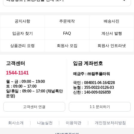
공지사항
주문제작
배송사진
입금자 찾기
FAQ
계산서 발행
상품관리 요령
회원사 모집
회원사 인트라넷
고객센터
입금 계좌번호
1544-1141
예금주 : ㈜컬투플라워
월 ~ 금 : 09:00 ~ 19:00
국민 : 084001-04-164228
토 : 09:00 ~ 17:00
농협 : 355-0022-0126-03
일/휴일 : 09:00 ~ 17:00 (채널톡만
신한 : 140-009-926859
운영)
고객센터 연결
1:1 문의하기
회사소개
나눔실천
이용약관
개인정보처리방침