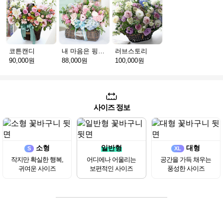
코튼캔디
내 마음은 핑크빛
러브스토리
90,000원
88,000원
100,000원
사이즈 정보
소형
일반형
대형
S
XL
작지만 확실한 행복,
어디에나 어울리는
공간을 가득 채우는
귀여운 사이즈
보편적인 사이즈
풍성한 사이즈