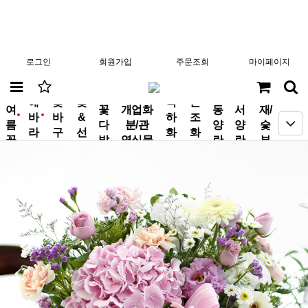
로그인
회원가입
주문조회
마이페이지
분
해
꽃
꽃
축
근
여
꽃
개업화
동
서
재/
바
바
&
하
조
new
new
름
다
분/관
양
양
숯
라
구
선
화
화
꽃
발
엽식물
란
란
부
기
니
물
환
환
작