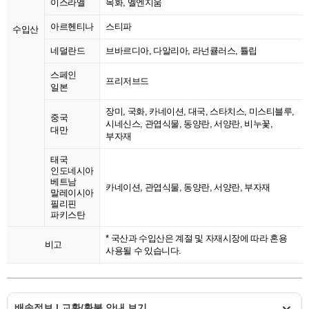
이스라엘
목화, 엘엔지움
아르헨티나
스티파
수입산
네덜란드
브바르디아, 다알리아, 라넌큘러스, 튤립
스페인
프리저브드
일본
장미, 국화, 카네이션, 대국, 스타치스, 미스티블루,
중국
시네신스, 관엽식물, 동양란, 서양란, 비누꽃,
대만
부자재
태국
인도네시아
베트남
카네이션, 관엽식물, 동양란, 서양란, 부자재
말레이시아
필리핀
파키스탄
* 국산과 수입산은 계절 및 자재시장에 따라 혼용
비고
사용될 수 있습니다.
배송정보 | 교환/환불 안내 보기