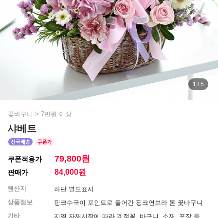
1 / 5
꽃바구니
>
7만원 이상
샤베트
79,800원
쿠폰적용가
84,000
원
판매가
원산지
하단 별도표시
상품정보
핑크수국이 포인트로 들어간 핑크연보라 톤 꽃바구니
기타
지역 자재시장에 따라 계절꽃, 바구니, 소재, 포장 등