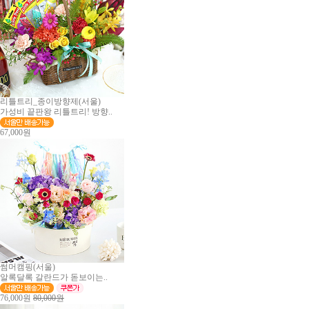
리틀트리_종이방향제(서울)
가성비 끝판왕 리틀트리! 방향..
67,000원
썸머캠핑(서울)
알록달록 갈란드가 돋보이는..
76,000원
80,000원