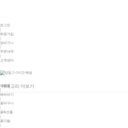
로그인
|
회원가입
|
장바구니
|
주문내역
|
고객센터
여름꽃
카테고리 더보기
|
해바라기
|
꽃바구니
|
꽃&선물
|
꽃다발
|