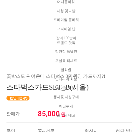
머니플라워
|
대형 꽃다발
|
프리미엄 플라워
|
프리미엄 난
|
장미 100송이
트랜드 핫픽
|
정관장 특별전
|
오설록 티세트
|
쌀화환
|
꽃박스도 귀여운데 스타벅스 3만원권 카드까지?!
인테리어 화분
|
스타벅스카드SET_B(서울)
테이블 화분
|
행사꽃 대량구매
|
웨딩부케
|
85,000
판매가
원
플라워 데코
품명
꽃&선물
원산지
하단 별