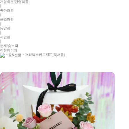
개업화분/관엽식물
|
축하화환
|
근조화환
|
동양란
|
서양란
|
분재/숯부작
이전페이지
>
> 스타벅스카드SET_B(서울)
꽃&선물