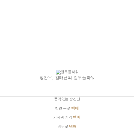
정찬우, 김태균의 컬투플라워
품격있는 승진난
|
천연 옥꽃
택배
|
기저귀 케익
택배
|
비누꽃
택배
|