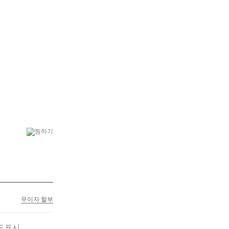
6
부모님선물
7
플랜테리어
무이자 할부
도표시