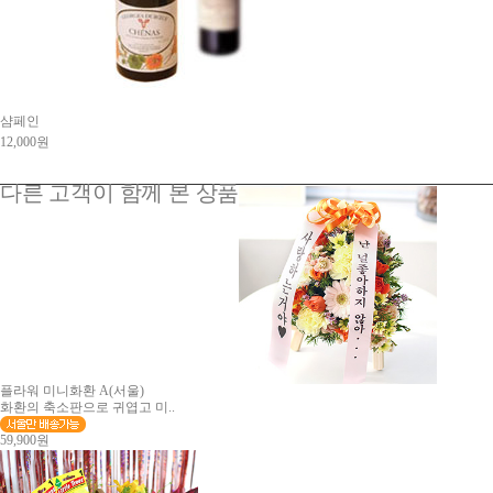
샴페인
12,000원
다른 고객이 함께 본 상품
플라워 미니화환 A(서울)
화환의 축소판으로 귀엽고 미..
59,900원