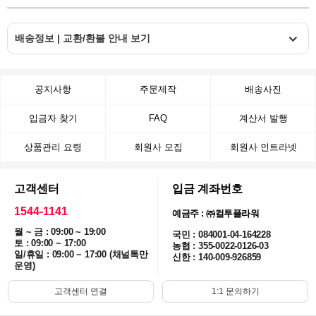
배송정보 | 교환/환불 안내 보기
공지사항
주문제작
배송사진
입금자 찾기
FAQ
계산서 발행
상품관리 요령
회원사 모집
회원사 인트라넷
고객센터
입금 계좌번호
1544-1141
예금주 : ㈜컬투플라워
월 ~ 금 : 09:00 ~ 19:00
국민 : 084001-04-164228
토 : 09:00 ~ 17:00
농협 : 355-0022-0126-03
일/휴일 : 09:00 ~ 17:00 (채널톡만
신한 : 140-009-926859
운영)
고객센터 연결
1:1 문의하기