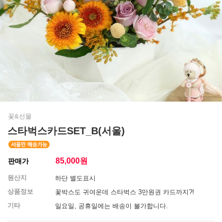
꽃&선물
스타벅스카드SET_B(서울)
85,000
원
판매가
원산지
하단 별도표시
상품정보
꽃박스도 귀여운데 스타벅스 3만원권 카드까지?!
기타
일요일, 공휴일에는 배송이 불가합니다.