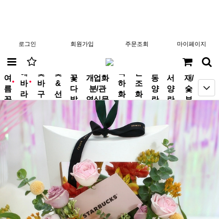
로그인
회원가입
주문조회
마이페이지
분
해
꽃
꽃
축
근
여
꽃
개업화
동
서
재/
바
바
&
하
조
new
new
름
다
분/관
양
양
숯
라
구
선
화
화
꽃
발
엽식물
란
란
부
기
니
물
환
환
작