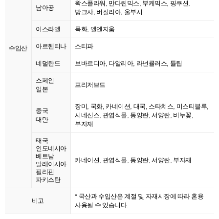
왁스플라워, 만다린믹스, 부케믹스, 핑쿠션,
남아공
방크샤, 버질리아, 울부시
이스라엘
목화, 엘엔지움
아르헨티나
스티파
수입산
네덜란드
브바르디아, 다알리아, 라넌큘러스, 튤립
스페인
프리저브드
일본
장미, 국화, 카네이션, 대국, 스타치스, 미스티블루,
중국
시네신스, 관엽식물, 동양란, 서양란, 비누꽃,
대만
부자재
태국
인도네시아
베트남
카네이션, 관엽식물, 동양란, 서양란, 부자재
말레이시아
필리핀
파키스탄
* 국산과 수입산은 계절 및 자재시장에 따라 혼용
비고
사용될 수 있습니다.