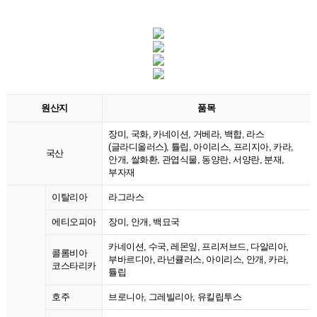
원산지
품목
장미, 국화, 카네이션, 거베라, 백합, 라스
(글라디올러스), 튤립, 아이리스, 프리지아, 카라,
국산
안개, 쌀화환, 관엽식물, 동양란, 서양란, 분재,
부자재
이탈리아
라그라스
에티오피아
장미, 안개, 백묘국
카네이션, 수국, 레몬잎, 프리저브드, 다알리아,
콜롬비아
부바르디아, 라넌큘러스, 아이리스, 안개, 카라,
코스타리카
튤립
호주
브로니아, 그레빌리아, 유킬립투스