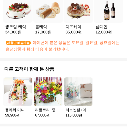
생크림 케익
롤케익
치즈케익
샴페인
34,000원
17,000원
35,000원
12,000원
아이콘이 붙은 상품은 토요일, 일요일, 공휴일에는
서울만 배송가능
옵션상품과 함께 배송이 불가합니다.
다른 고객이 함께 본 상품
플라워 미니화환 A(서울)
리틀트리_종이방향제(서울)
러브엔젤+아가방딸랑이(서울)
59,900원
67,000원
115,000원