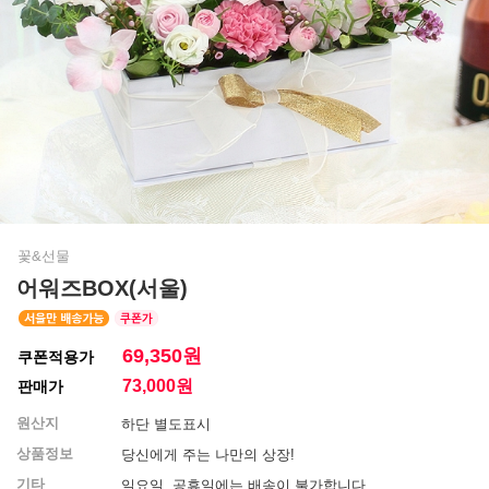
꽃&선물
어워즈BOX(서울)
69,350원
쿠폰적용가
73,000
원
판매가
원산지
하단 별도표시
상품정보
당신에게 주는 나만의 상장!
기타
일요일, 공휴일에는 배송이 불가합니다.