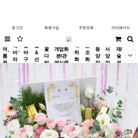
로그인
회원가입
주문조회
마이페이지
분
해
꽃
꽃
축
근
여
꽃
개업화
동
서
재/
바
바
&
하
조
new
new
름
다
분/관
양
양
숯
라
구
선
화
화
꽃
발
엽식물
란
란
부
기
니
물
환
환
작