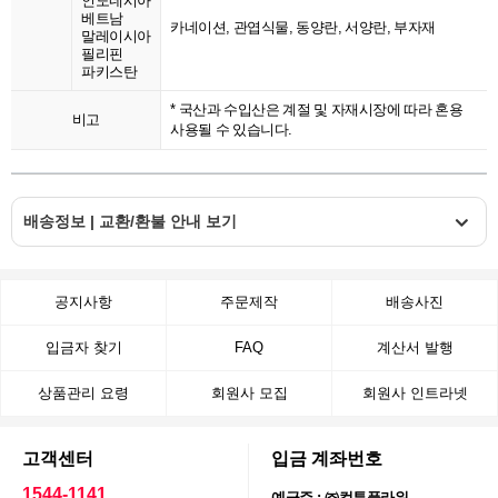
인도네시아
베트남
카네이션, 관엽식물, 동양란, 서양란, 부자재
말레이시아
필리핀
파키스탄
* 국산과 수입산은 계절 및 자재시장에 따라 혼용
비고
사용될 수 있습니다.
배송정보 | 교환/환불 안내 보기
공지사항
주문제작
배송사진
입금자 찾기
FAQ
계산서 발행
상품관리 요령
회원사 모집
회원사 인트라넷
고객센터
입금 계좌번호
1544-1141
예금주 : ㈜컬투플라워