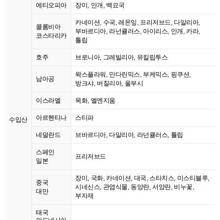
에티오피아
장미, 안개, 백묘국
카네이션, 수국, 레몬잎, 프리저브드, 다알리아,
콜롬비아
부바르디아, 라넌큘러스, 아이리스, 안개, 카라,
코스타리카
튤립
호주
브로니아, 그레빌리아, 유킬립투스
왁스플라워, 만다린믹스, 부케믹스, 핑쿠션,
남아공
방크샤, 버질리아, 울부시
이스라엘
목화, 엘엔지움
아르헨티나
스티파
수입산
네덜란드
브바르디아, 다알리아, 라넌큘러스, 튤립
스페인
프리저브드
일본
장미, 국화, 카네이션, 대국, 스타치스, 미스티블루,
중국
시네신스, 관엽식물, 동양란, 서양란, 비누꽃,
대만
부자재
태국