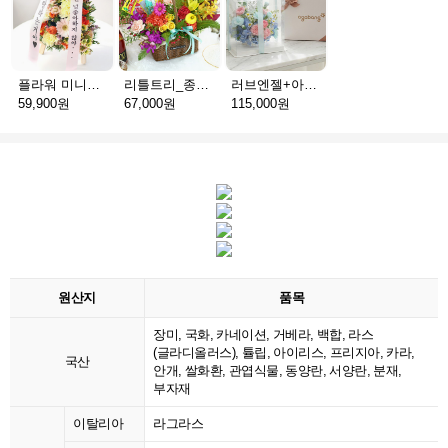
플라워 미니화환 A(서울)
리틀트리_종이방향제(서울)
러브엔젤+아가방딸랑이(서울)
59,900원
67,000원
115,000원
원산지
품목
장미, 국화, 카네이션, 거베라, 백합, 라스
(글라디올러스), 튤립, 아이리스, 프리지아, 카라,
국산
안개, 쌀화환, 관엽식물, 동양란, 서양란, 분재,
부자재
이탈리아
라그라스