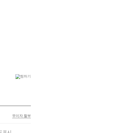
6
플랜테리어
7
테이블 화분
무이자 할부
도표시