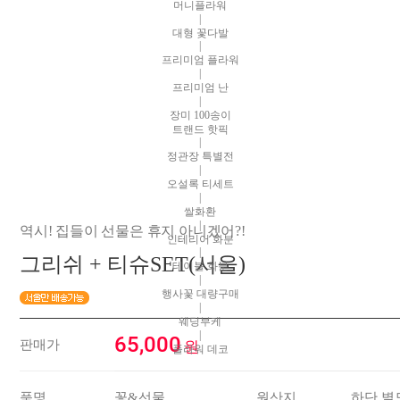
머니플라워
|
대형 꽃다발
|
프리미엄 플라워
|
프리미엄 난
|
장미 100송이
트랜드 핫픽
|
정관장 특별전
|
오설록 티세트
|
쌀화환
|
역시! 집들이 선물은 휴지 아니겠어?!
인테리어 화분
|
그리쉬 + 티슈SET(서울)
테이블 화분
|
행사꽃 대량구매
|
웨딩부케
|
65,000
판매가
원
플라워 데코
품명
꽃&선물
원산지
하단 별