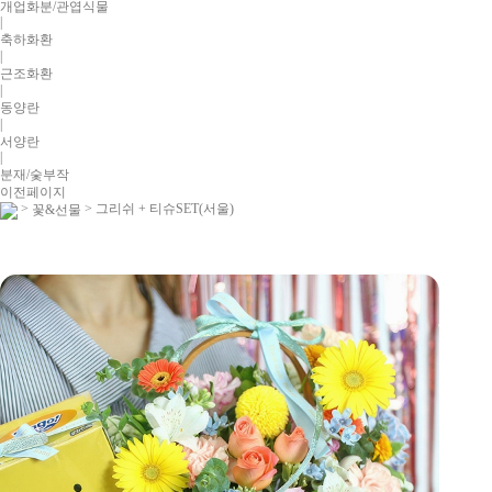
개업화분/관엽식물
|
축하화환
|
근조화환
|
동양란
|
서양란
|
분재/숯부작
이전페이지
>
> 그리쉬 + 티슈SET(서울)
꽃&선물