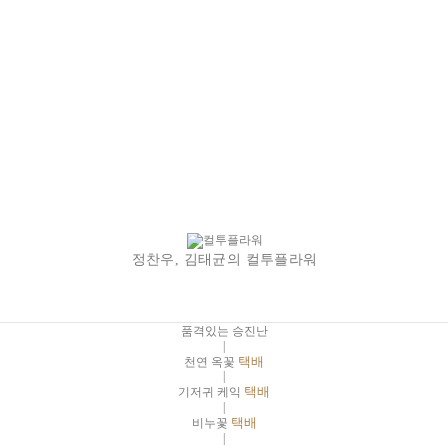
정찬우, 김태균의 컬투플라워
품격있는 승진난
|
천연 옥꽃
택배
|
기저귀 케익
택배
|
비누꽃
택배
|