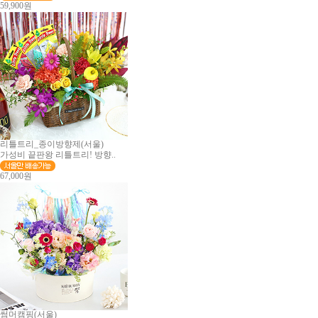
59,900원
리틀트리_종이방향제(서울)
가성비 끝판왕 리틀트리! 방향..
67,000원
썸머캠핑(서울)