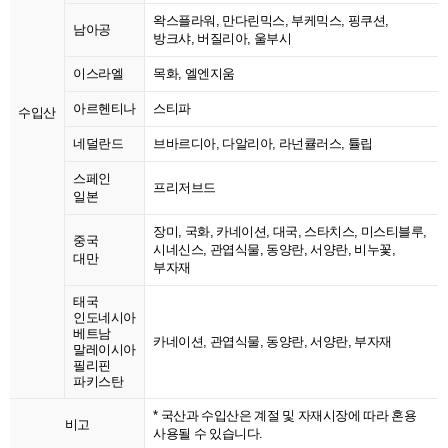
왁스플라워, 만다린믹스, 부케믹스, 핑쿠션,
남아공
방크샤, 버질리아, 울부시
이스라엘
목화, 엘엔지움
아르헨티나
스티파
수입산
네덜란드
브바르디아, 다알리아, 라넌큘러스, 튤립
스페인
프리저브드
일본
장미, 국화, 카네이션, 대국, 스타치스, 미스티블루,
중국
시네신스, 관엽식물, 동양란, 서양란, 비누꽃,
대만
부자재
태국
인도네시아
베트남
카네이션, 관엽식물, 동양란, 서양란, 부자재
말레이시아
필리핀
파키스탄
* 국산과 수입산은 계절 및 자재시장에 따라 혼용
비고
사용될 수 있습니다.