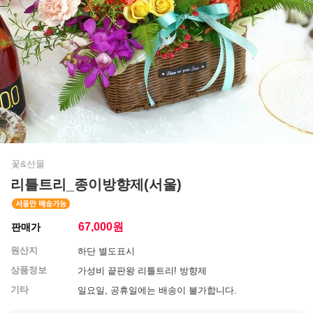
꽃&선물
리틀트리_종이방향제(서울)
67,000
원
판매가
원산지
하단 별도표시
상품정보
가성비 끝판왕 리틀트리! 방향제
기타
일요일, 공휴일에는 배송이 불가합니다.