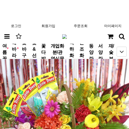
로그인
회원가입
주문조회
마이페이지
분
해
꽃
꽃
축
근
여
꽃
개업화
동
서
재/
바
바
&
하
조
new
new
름
다
분/관
양
양
숯
라
구
선
화
화
꽃
발
엽식물
란
란
부
기
니
물
환
환
작