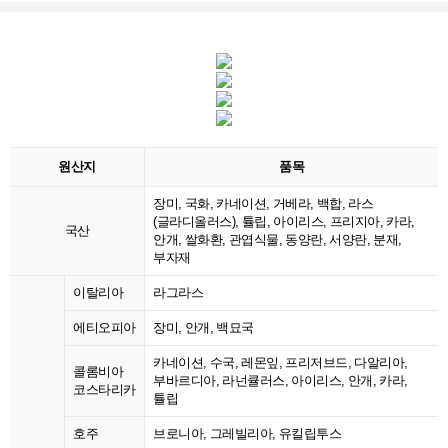
원산지
품목
장미, 국화, 카네이션, 거베라, 백합, 라스
(글라디올러스), 튤립, 아이리스, 프리지아, 카라,
국산
안개, 쌀화환, 관엽식물, 동양란, 서양란, 분재,
부자재
이탈리아
라그라스
에티오피아
장미, 안개, 백묘국
카네이션, 수국, 레몬잎, 프리저브드, 다알리아,
콜롬비아
부바르디아, 라넌큘러스, 아이리스, 안개, 카라,
코스타리카
튤립
호주
브로니아, 그레빌리아, 유킬립투스