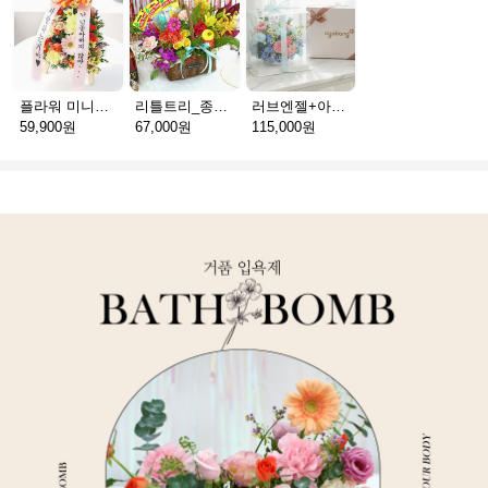
플라워 미니화환 A(서울)
리틀트리_종이방향제(서울)
러브엔젤+아가방딸랑이(서울)
59,900원
67,000원
115,000원