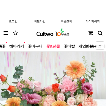
로그인
회원가입
주문조회
마이페이지
new
new
름꽃
해바라기
꽃바구니
꽃&선물
꽃다발
개업화분/관엽식