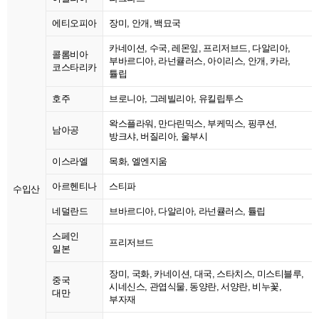
에티오피아
장미, 안개, 백묘국
카네이션, 수국, 레몬잎, 프리저브드, 다알리아,
콜롬비아
부바르디아, 라넌큘러스, 아이리스, 안개, 카라,
코스타리카
튤립
호주
브로니아, 그레빌리아, 유킬립투스
왁스플라워, 만다린믹스, 부케믹스, 핑쿠션,
남아공
방크샤, 버질리아, 울부시
이스라엘
목화, 엘엔지움
아르헨티나
스티파
수입산
네덜란드
브바르디아, 다알리아, 라넌큘러스, 튤립
스페인
프리저브드
일본
장미, 국화, 카네이션, 대국, 스타치스, 미스티블루,
중국
시네신스, 관엽식물, 동양란, 서양란, 비누꽃,
대만
부자재