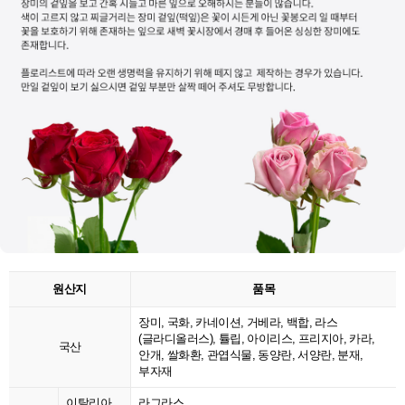
원산지
품목
장미, 국화, 카네이션, 거베라, 백합, 라스
(글라디올러스), 튤립, 아이리스, 프리지아, 카라,
국산
안개, 쌀화환, 관엽식물, 동양란, 서양란, 분재,
부자재
이탈리아
라그라스