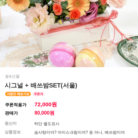
꽃&선물
시그널 + 배쓰밤SET(서울)
72,000원
쿠폰적용가
80,000
원
판매가
원산지
하단 별도표시
상품정보
솜사탕이야? 아이스크림이야? 응 아니, 배쓰밤이야