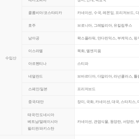
콜롬비아/코스타리카
카네이션, 수국, 레몬잎, 프리저브드, 
호주
브로니아, 그레빌리아, 유킬립투스
남아공
왁스플라워, 만다린믹스, 부케믹스, 핑쿠
이스라엘
목화, 엘엔지움
수입산
아르헨티나
스티파
네덜란드
브바르디아, 다알리아, 라넌큘러스, 튤
스페인/일본
프리저브드
중국/대만
장미, 국화, 카네이션, 대국, 스타치스,
태국/인도네시아
베트남/말레이시아
카네이션, 관엽식물, 동양란, 서양란, 
필리핀/파키스탄