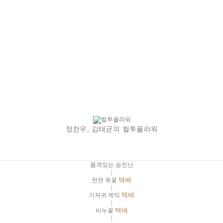
정찬우, 김태균의 컬투플라워
품격있는 승진난
|
천연 옥꽃
택배
|
기저귀 케익
택배
|
비누꽃
택배
|