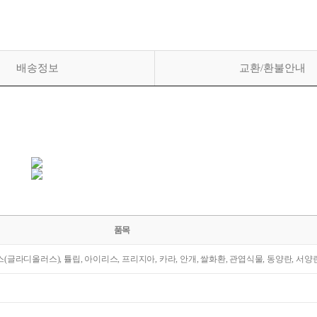
배송정보
교환/환불안내
품목
라스(글라디올러스), 튤립, 아이리스, 프리지아, 카라, 안개, 쌀화환, 관엽식물, 동양란, 서양