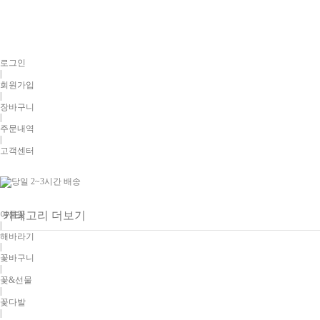
로그인
|
회원가입
|
장바구니
|
주문내역
|
고객센터
여름꽃
카테고리 더보기
|
해바라기
|
꽃바구니
|
꽃&선물
|
꽃다발
|