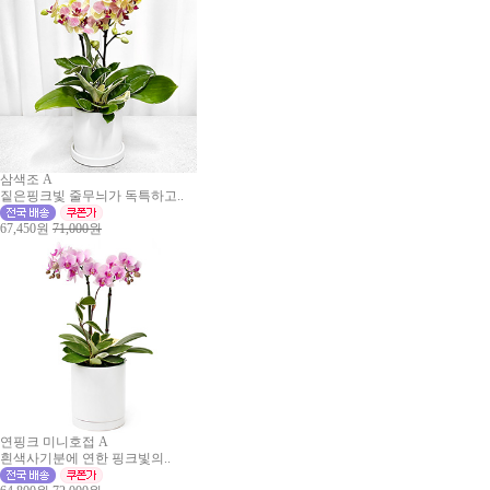
삼색조 A
짙은핑크빛 줄무늬가 독특하고..
67,450원
71,000원
연핑크 미니호접 A
흰색사기분에 연한 핑크빛의..