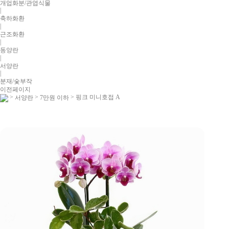
개업화분/관엽식물
|
축하화환
|
근조화환
|
동양란
|
서양란
|
분재/숯부작
이전페이지
>
>
> 핑크 미니호접 A
서양란
7만원 이하