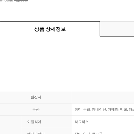
64,800원
72,000원
상품 상세정보
원산지
국산
장미, 국화, 카네이션, 거베라, 백합, 
이탈리아
라그라스
에티오피아
장미, 안개, 백묘국