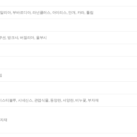
다알리아, 부바르디아, 라넌큘러스, 아이리스, 안개, 카라, 튤립
션, 방크샤, 버질리아, 울부시
립
 미스티블루, 시네신스, 관엽식물, 동양란, 서양란, 비누꽃, 부자재
부자재