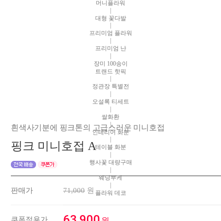
머니플라워
|
대형 꽃다발
|
프리미엄 플라워
|
프리미엄 난
|
장미 100송이
트랜드 핫픽
|
정관장 특별전
|
오설록 티세트
|
쌀화환
|
흰색사기분에 핑크톤의 고급스러운 미니호접
인테리어 화분
|
핑크 미니호접 A
테이블 화분
|
행사꽃 대량구매
|
웨딩부케
|
판매가
71,000
원
플라워 데코
63,900
쿠폰적용가
원