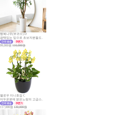
행복나무(부귀수) D
광택있는 잎으로 초보자분들도..
99,000원
110,000원
옐로우 미니호접 C
어두운분에 밝은노랑의 고급스..
117,000원
130,000원