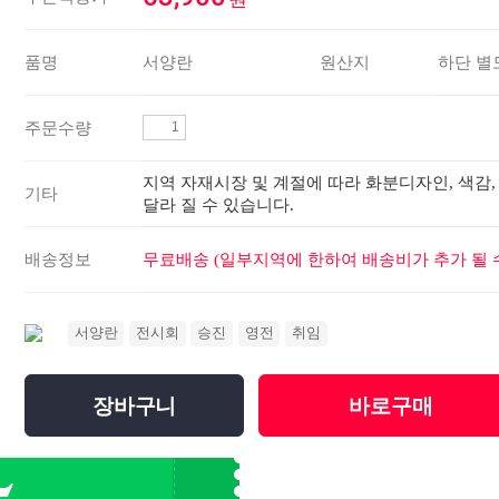
품명
서양란
원산지
하단 별
주문수량
지역 자재시장 및 계절에 따라 화분디자인, 색감,
기타
달라 질 수 있습니다.
배송정보
무료배송 (일부지역에 한하여 배송비가 추가 될 수
서양란
전시회
승진
영전
취임
장바구니
바로구매