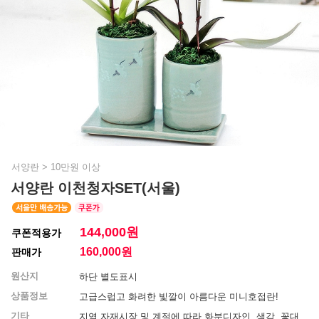
서양란
>
10만원 이상
서양란 이천청자SET(서울)
144,000원
쿠폰적용가
160,000
원
판매가
원산지
하단 별도표시
상품정보
고급스럽고 화려한 빛깔이 아름다운 미니호접란!
기타
지역 자재시장 및 계절에 따라 화분디자인, 색감, 꽃대