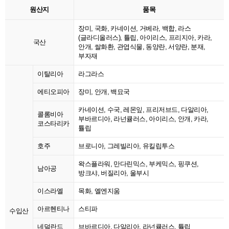
원산지
품목
장미, 국화, 카네이션, 거베라, 백합, 라스
(글라디올러스), 튤립, 아이리스, 프리지아, 카라,
국산
안개, 쌀화환, 관엽식물, 동양란, 서양란, 분재,
부자재
이탈리아
라그라스
에티오피아
장미, 안개, 백묘국
카네이션, 수국, 레몬잎, 프리저브드, 다알리아,
콜롬비아
부바르디아, 라넌큘러스, 아이리스, 안개, 카라,
코스타리카
튤립
호주
브로니아, 그레빌리아, 유킬립투스
왁스플라워, 만다린믹스, 부케믹스, 핑쿠션,
남아공
방크샤, 버질리아, 울부시
이스라엘
목화, 엘엔지움
아르헨티나
스티파
수입산
네덜란드
브바르디아, 다알리아, 라넌큘러스, 튤립