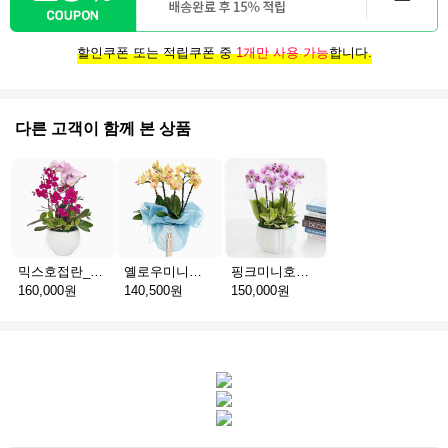
할인쿠폰 또는 적립쿠폰 중
1개만 사용 가능
합니다.
다른 고객이 함께 본 상품
믹스호접란_고급분 D(서울)
옐로우미니호접_보자기난 B(서울)
핑크미니호접_고급분 C(서울)
160,000원
140,500원
150,000원