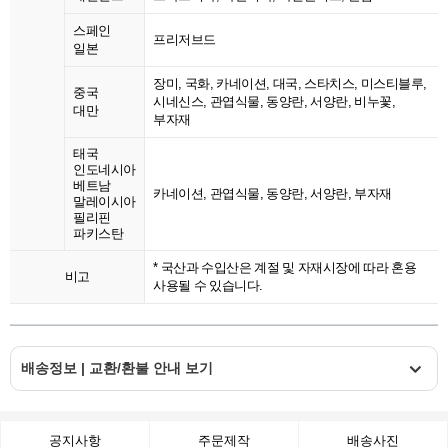
스페인
프리저브드
일본
장미, 국화, 카네이션, 대국, 스타치스, 미스티블루,
중국
시네신스, 관엽식물, 동양란, 서양란, 비누꽃,
대만
부자재
태국
인도네시아
베트남
카네이션, 관엽식물, 동양란, 서양란, 부자재
말레이시아
필리핀
파키스탄
* 국산과 수입산은 계절 및 자재시장에 따라 혼용
비고
사용될 수 있습니다.
배송정보 | 교환/환불 안내 보기
공지사항
주문제작
배송사진