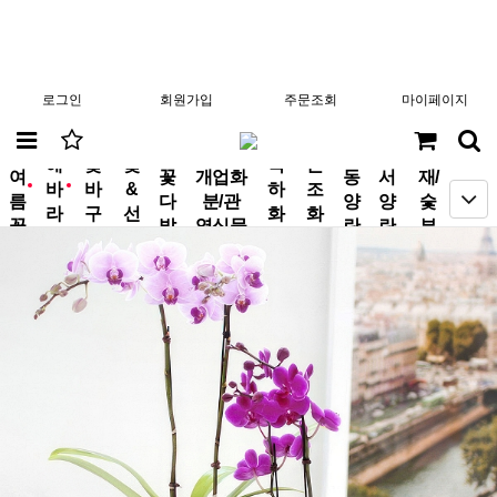
로그인
회원가입
주문조회
마이페이지
분
해
꽃
꽃
축
근
여
꽃
개업화
동
서
재/
바
바
&
하
조
new
new
름
다
분/관
양
양
숯
라
구
선
화
화
꽃
발
엽식물
란
란
부
기
니
물
환
환
작