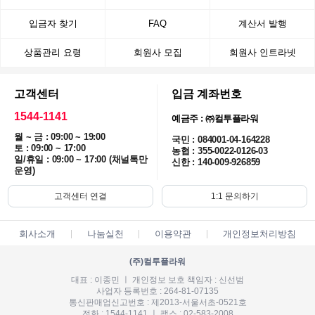
입금자 찾기
FAQ
계산서 발행
상품관리 요령
회원사 모집
회원사 인트라넷
고객센터
입금 계좌번호
1544-1141
예금주 : ㈜컬투플라워
월 ~ 금 : 09:00 ~ 19:00
국민 : 084001-04-164228
토 : 09:00 ~ 17:00
농협 : 355-0022-0126-03
일/휴일 : 09:00 ~ 17:00 (채널톡만
신한 : 140-009-926859
운영)
고객센터 연결
1:1 문의하기
회사소개
나눔실천
이용약관
개인정보처리방침
(주)컬투플라워
대표 : 이종민 ㅣ 개인정보 보호 책임자 : 신선범
사업자 등록번호 : 264-81-07135
통신판매업신고번호 : 제2013-서울서초-0521호
전화 : 1544-1141 ㅣ 팩스 : 02-583-2008