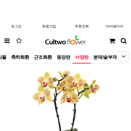
로그인
회원가입
주문조회
마이페이지
식물
축하화환
근조화환
동양란
서양란
분재/숯부작