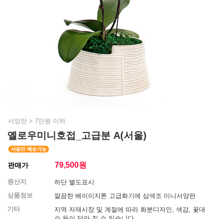
서양란
>
7만원 이하
옐로우미니호접_고급분 A(서울)
79,500
원
판매가
원산지
하단 별도표시
상품정보
깔끔한 베이이지톤 고급화기에 삼색조 미니서양란
기타
지역 자재시장 및 계절에 따라 화분디자인, 색감, 꽃대
수 등이 달라 질 수 있습니다.