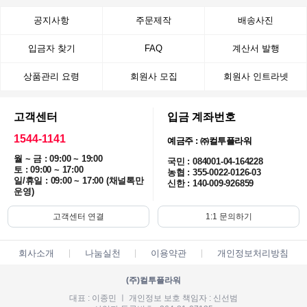
공지사항
주문제작
배송사진
입금자 찾기
FAQ
계산서 발행
상품관리 요령
회원사 모집
회원사 인트라넷
고객센터
입금 계좌번호
1544-1141
예금주 : ㈜컬투플라워
월 ~ 금 : 09:00 ~ 19:00
국민 : 084001-04-164228
토 : 09:00 ~ 17:00
농협 : 355-0022-0126-03
일/휴일 : 09:00 ~ 17:00 (채널톡만
신한 : 140-009-926859
운영)
고객센터 연결
1:1 문의하기
회사소개
나눔실천
이용약관
개인정보처리방침
(주)컬투플라워
대표 : 이종민 ㅣ 개인정보 보호 책임자 : 신선범