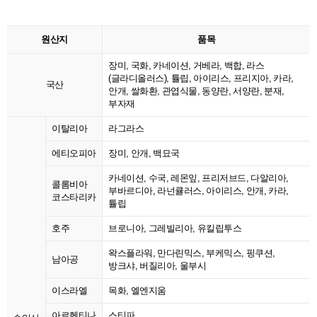
원산지
품목
장미, 국화, 카네이션, 거베라, 백합, 라스
(글라디올러스), 튤립, 아이리스, 프리지아, 카라,
국산
안개, 쌀화환, 관엽식물, 동양란, 서양란, 분재,
부자재
이탈리아
라그라스
에티오피아
장미, 안개, 백묘국
카네이션, 수국, 레몬잎, 프리저브드, 다알리아,
콜롬비아
부바르디아, 라넌큘러스, 아이리스, 안개, 카라,
코스타리카
튤립
호주
브로니아, 그레빌리아, 유킬립투스
왁스플라워, 만다린믹스, 부케믹스, 핑쿠션,
남아공
방크샤, 버질리아, 울부시
이스라엘
목화, 엘엔지움
아르헨티나
스티파