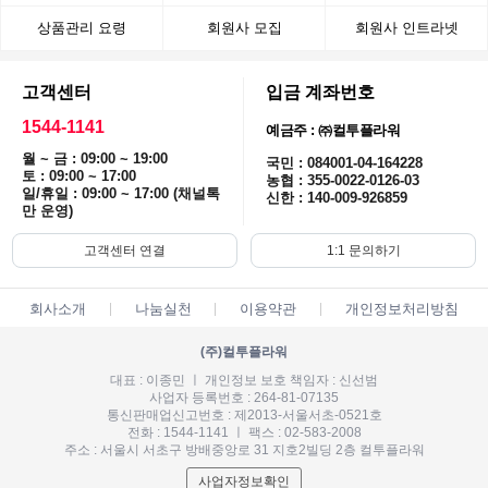
상품관리 요령
회원사 모집
회원사 인트라넷
고객센터
입금 계좌번호
1544-1141
예금주 : ㈜컬투플라워
월 ~ 금 : 09:00 ~ 19:00
국민 : 084001-04-164228
토 : 09:00 ~ 17:00
농협 : 355-0022-0126-03
일/휴일 : 09:00 ~ 17:00 (채널톡
신한 : 140-009-926859
만 운영)
고객센터 연결
1:1 문의하기
회사소개
나눔실천
이용약관
개인정보처리방침
(주)컬투플라워
대표 : 이종민 ㅣ 개인정보 보호 책임자 : 신선범
사업자 등록번호 : 264-81-07135
통신판매업신고번호 : 제2013-서울서초-0521호
전화 : 1544-1141 ㅣ 팩스 : 02-583-2008
주소 : 서울시 서초구 방배중앙로 31 지호2빌딩 2층 컬투플라워
사업자정보확인