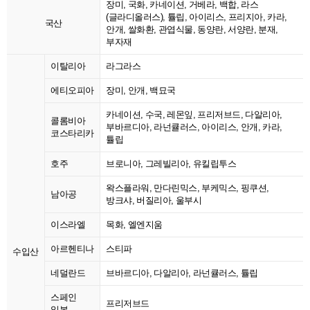
장미, 국화, 카네이션, 거베라, 백합, 라스
(글라디올러스), 튤립, 아이리스, 프리지아, 카라,
국산
안개, 쌀화환, 관엽식물, 동양란, 서양란, 분재,
부자재
이탈리아
라그라스
에티오피아
장미, 안개, 백묘국
카네이션, 수국, 레몬잎, 프리저브드, 다알리아,
콜롬비아
부바르디아, 라넌큘러스, 아이리스, 안개, 카라,
코스타리카
튤립
호주
브로니아, 그레빌리아, 유킬립투스
왁스플라워, 만다린믹스, 부케믹스, 핑쿠션,
남아공
방크샤, 버질리아, 울부시
이스라엘
목화, 엘엔지움
아르헨티나
스티파
수입산
네덜란드
브바르디아, 다알리아, 라넌큘러스, 튤립
스페인
프리저브드
일본