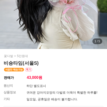
1 / 5
꽃다발
>
5만원대
비숑타임(서울S)
43,000
원
판매가
원산지
하단 별도표시
상품정보
귀여운 강아지모양의 다발로 더욱더 특별한 하루를!
기타
일요일, 공휴일은 배송이 불가합니다.