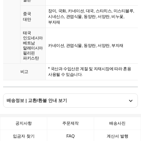
장미, 국화, 카네이션, 대국, 스타치스, 미스티블루,
중국
시네신스, 관엽식물, 동양란, 서양란, 비누꽃,
대만
부자재
태국
인도네시아
베트남
카네이션, 관엽식물, 동양란, 서양란, 부자재
말레이시아
필리핀
파키스탄
* 국산과 수입산은 계절 및 자재시장에 따라 혼용
비고
사용될 수 있습니다.
배송정보 | 교환/환불 안내 보기
공지사항
주문제작
배송사진
입금자 찾기
FAQ
계산서 발행