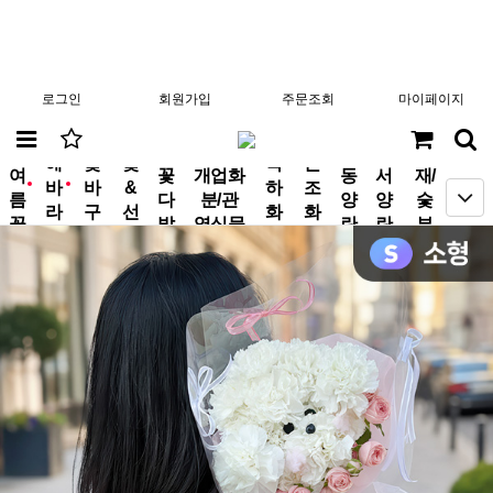
로그인
회원가입
주문조회
마이페이지
분
해
꽃
꽃
축
근
여
꽃
개업화
동
서
재/
바
바
&
하
조
new
new
름
다
분/관
양
양
숯
라
구
선
화
화
꽃
발
엽식물
란
란
부
기
니
물
환
환
작