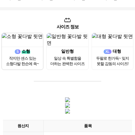
사이즈 정보
소형
일반형
대형
S
XL
작지만 센스 있는
일상 속 특별함을
두팔로 한가득~ 잊지
소형다발 한손에 쏙~
더하는 완벽한 사이즈
못할 감동의 사이즈!
원산지
품목