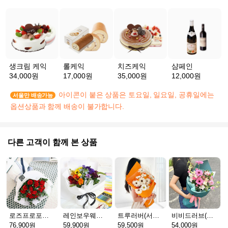
생크림 케익
롤케익
치즈케익
샴페인
34,000원
17,000원
35,000원
12,000원
아이콘이 붙은 상품은 토요일, 일요일, 공휴일에는
서울만 배송가능
옵션상품과 함께 배송이 불가합니다.
다른 고객이 함께 본 상품
로즈프로포즈_R
레인보우웨이브
트루러버(서울S)
비비드러브(서울S)
76,900원
59,900원
59,500원
54,000원