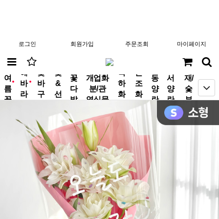
로그인
회원가입
주문조회
마이페이지
분
해
꽃
꽃
축
근
여
꽃
개업화
동
서
재/
바
바
&
하
조
new
new
름
다
분/관
양
양
숯
라
구
선
화
화
꽃
발
엽식물
란
란
부
기
니
물
환
환
작