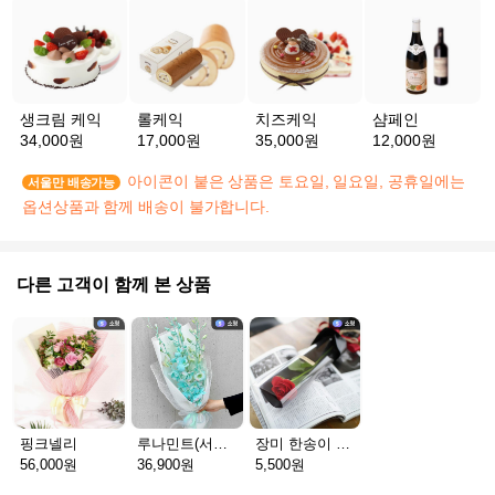
생크림 케익
롤케익
치즈케익
샴페인
34,000원
17,000원
35,000원
12,000원
아이콘이 붙은 상품은 토요일, 일요일, 공휴일에는
서울만 배송가능
옵션상품과 함께 배송이 불가합니다.
다른 고객이 함께 본 상품
핑크넬리
루나민트(서울S)
장미 한송이 프리미엄
56,000원
36,900원
5,500원