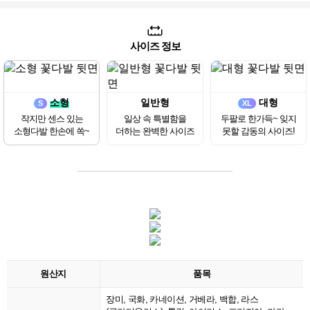
사이즈 정보
소형
일반형
대형
S
XL
작지만 센스 있는
일상 속 특별함을
두팔로 한가득~ 잊지
소형다발 한손에 쏙~
더하는 완벽한 사이즈
못할 감동의 사이즈!
원산지
품목
장미, 국화, 카네이션, 거베라, 백합, 라스