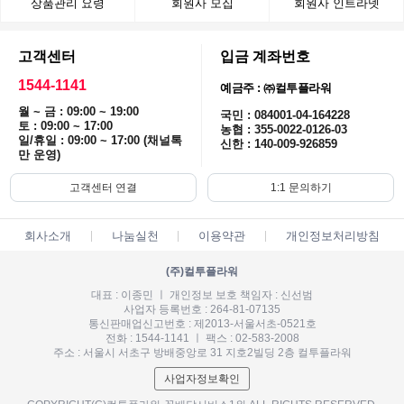
상품관리 요령
회원사 모집
회원사 인트라넷
고객센터
입금 계좌번호
1544-1141
예금주 : ㈜컬투플라워
월 ~ 금 : 09:00 ~ 19:00
국민 : 084001-04-164228
토 : 09:00 ~ 17:00
농협 : 355-0022-0126-03
일/휴일 : 09:00 ~ 17:00 (채널톡
신한 : 140-009-926859
만 운영)
고객센터 연결
1:1 문의하기
회사소개
나눔실천
이용약관
개인정보처리방침
(주)컬투플라워
대표 : 이종민 ㅣ 개인정보 보호 책임자 : 신선범
사업자 등록번호 : 264-81-07135
통신판매업신고번호 : 제2013-서울서초-0521호
전화 : 1544-1141 ㅣ 팩스 : 02-583-2008
주소 : 서울시 서초구 방배중앙로 31 지호2빌딩 2층 컬투플라워
사업자정보확인