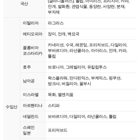
(글라디올러스), 튤립, 아이리스, 프리지아, 카라,
국산
안개, 쌀화환, 관엽식물, 동양란, 서양란, 분재,
부자재
이탈리아
라그라스
에티오피아
장미, 안개, 백묘국
카네이션, 수국, 레몬잎, 프리저브드, 다알리아,
콜롬비아
부바르디아, 라넌큘러스, 아이리스, 안개, 카라,
코스타리카
튤립
호주
브로니아, 그레빌리아, 유킬립투스
왁스플라워, 만다린믹스, 부케믹스, 핑쿠션,
남아공
방크샤, 버질리아, 울부시
이스라엘
목화, 엘엔지움
아르헨티나
스티파
수입산
네덜란드
브바르디아, 다알리아, 라넌큘러스, 튤립
스페인
프리저브드
일본