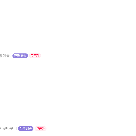
미를..
운 꽃바구니