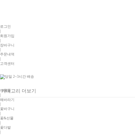
로그인
|
회원가입
|
장바구니
|
주문내역
|
고객센터
여름꽃
카테고리 더보기
|
해바라기
|
꽃바구니
|
꽃&선물
|
꽃다발
|