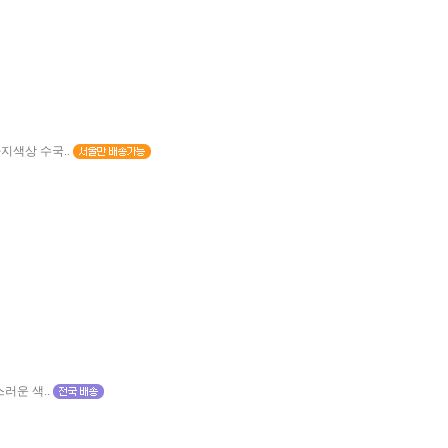
지색상 수국..
러운 색..