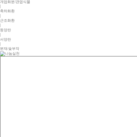
개업화분/관엽식물
|
축하화환
|
근조화환
|
동양란
|
서양란
|
분재/숯부작