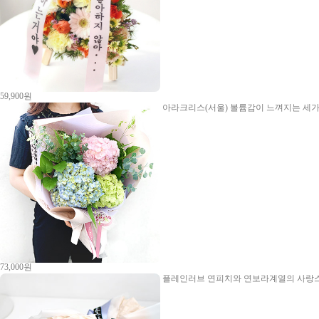
59,900원
아라크리스(서울)
볼륨감이 느껴지는 세가
73,000원
플레인러브
연피치와 연보라계열의 사랑스