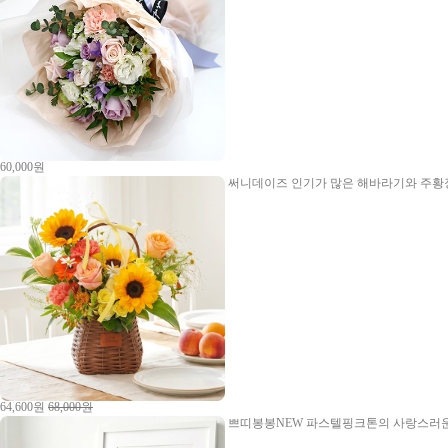
60,000원
써니데이즈
인기가 많은 해바라기와 주황장
64,600원
68,000원
쁘띠봉봉NEW
파스텔핑크톤의 사랑스러