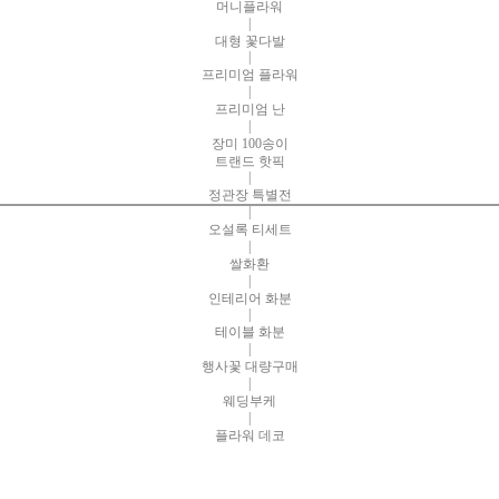
머니플라워
|
대형 꽃다발
|
프리미엄 플라워
|
프리미엄 난
|
장미 100송이
트랜드 핫픽
|
정관장 특별전
|
오설록 티세트
|
쌀화환
|
인테리어 화분
|
테이블 화분
|
행사꽃 대량구매
|
웨딩부케
|
플라워 데코