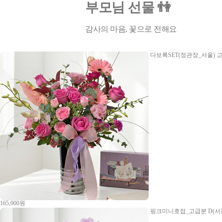
부모님 선물 👫
감사의 마음, 꽃으로 전해요
다보록SET(정관장_서울)
고
165,000원
핑크미니호접_고급분 D(서