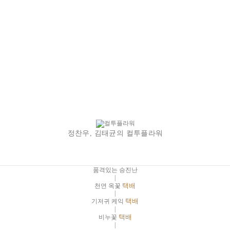
정찬우, 김태균의 컬투플라워
품격있는 승진난
|
천연 옥꽃
택배
|
기저귀 케익
택배
|
비누꽃
택배
|