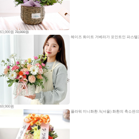
63,000원
70,000원
헤이즈
화이트 거베라가 포인트인 파스텔꽃
69,900원
플라워 미니화환 A(서울)
화환의 축소판으