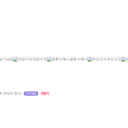
일/기념일
개업/이전
결혼식/행사
추모/근조
 연보라 톤의..