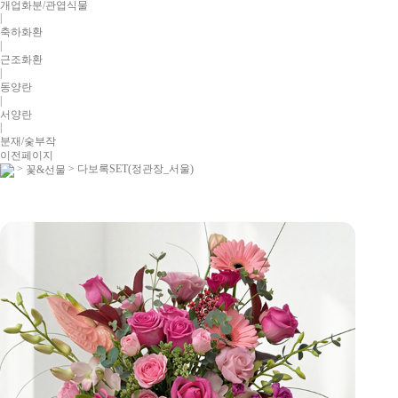
개업화분/관엽식물
|
축하화환
|
근조화환
|
동양란
|
서양란
|
분재/숯부작
이전페이지
>
> 다보록SET(정관장_서울)
꽃&선물