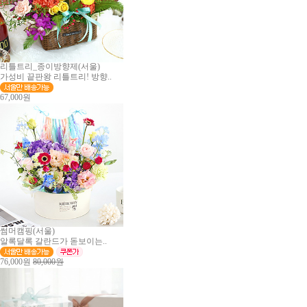
리틀트리_종이방향제(서울)
가성비 끝판왕 리틀트리! 방향..
67,000원
썸머캠핑(서울)
알록달록 갈란드가 돋보이는..
76,000원
80,000원