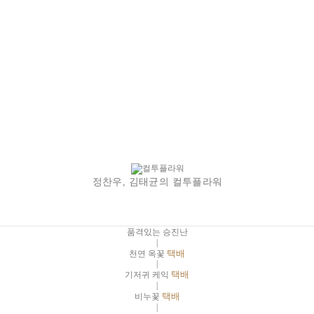
정찬우, 김태균의 컬투플라워
품격있는 승진난
|
천연 옥꽃
택배
|
기저귀 케익
택배
|
비누꽃
택배
|