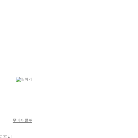
6
행복나무
7
플랜테리어
무이자 할부
도표시