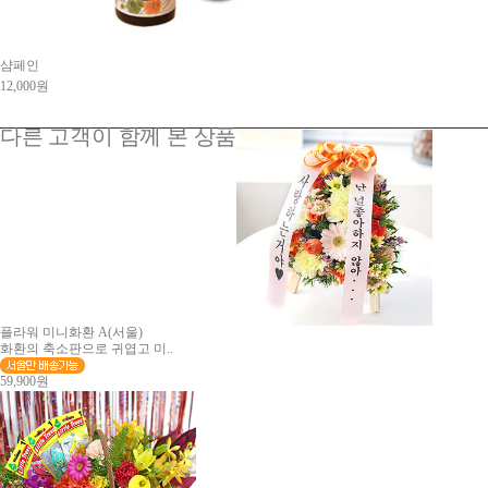
샴페인
12,000원
다른 고객이 함께 본 상품
플라워 미니화환 A(서울)
화환의 축소판으로 귀엽고 미..
59,900원