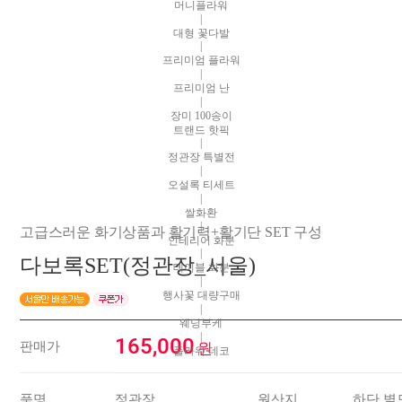
머니플라워
|
대형 꽃다발
|
프리미엄 플라워
|
프리미엄 난
|
장미 100송이
트랜드 핫픽
|
정관장 특별전
|
오설록 티세트
|
쌀화환
|
고급스러운 화기상품과 활기력+활기단 SET 구성
인테리어 화분
|
다보록SET(정관장_서울)
테이블 화분
|
행사꽃 대량구매
|
웨딩부케
|
165,000
판매가
원
플라워 데코
품명
정관장
원산지
하단 별