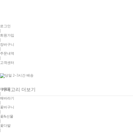
로그인
|
회원가입
|
장바구니
|
주문내역
|
고객센터
여름꽃
카테고리 더보기
|
해바라기
|
꽃바구니
|
꽃&선물
|
꽃다발
|