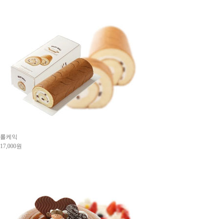
롤케익
17,000원