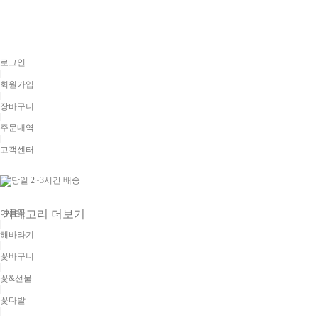
로그인
|
회원가입
|
장바구니
|
주문내역
|
고객센터
여름꽃
카테고리 더보기
|
해바라기
|
꽃바구니
|
꽃&선물
|
꽃다발
|