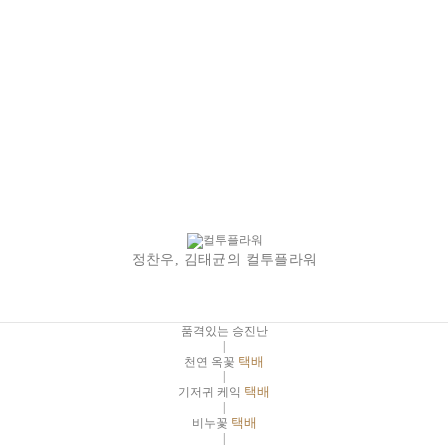
정찬우, 김태균의 컬투플라워
품격있는 승진난
|
천연 옥꽃
택배
|
기저귀 케익
택배
|
비누꽃
택배
|