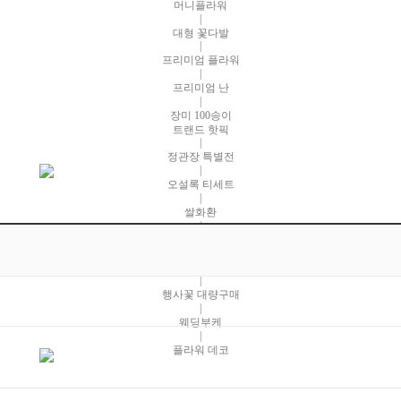
머니플라워
|
대형 꽃다발
|
프리미엄 플라워
|
프리미엄 난
|
장미 100송이
트랜드 핫픽
|
정관장 특별전
|
오설록 티세트
|
쌀화환
|
인테리어 화분
|
테이블 화분
|
행사꽃 대량구매
|
웨딩부케
|
플라워 데코