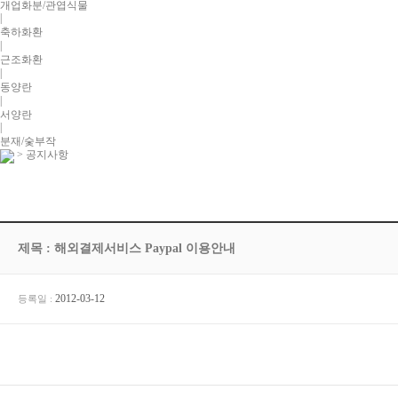
개업화분/관엽식물
|
축하화환
|
근조화환
|
동양란
|
서양란
|
분재/숯부작
> 공지사항
제목 : 해외결제서비스 Paypal 이용안내
2012-03-12
등록일 :