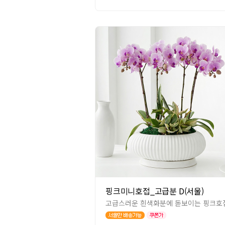
핑크미니호접_고급분 D(서울)
고급스러운 흰색화분에 돋보이는 핑크호접