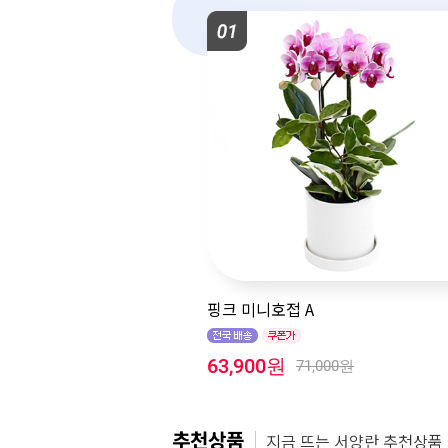
핑크 미니호접 A
63,900원
71,000원
추천상품
지금 뜨는
서양란
추천상품