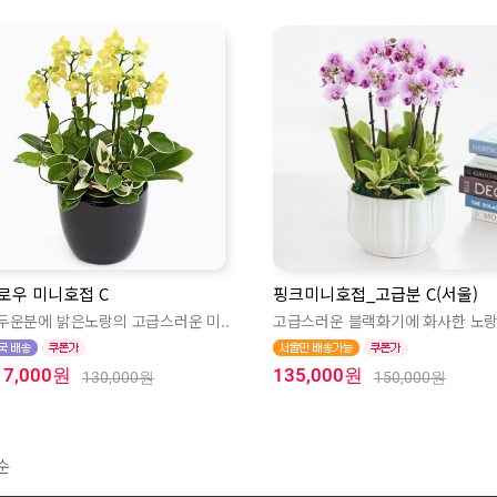
로우 미니호접 C
핑크미니호접_고급분 C(서울)
두운분에 밝은노랑의 고급스러운 미..
고급스러운 블랙화기에 화사한 노랑
17,000원
135,000원
130,000원
150,000원
순