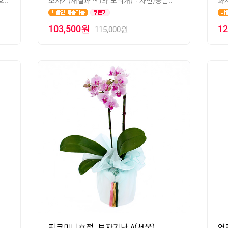
..
보자기(재질과 색)와 노리개(디자인)등은..
화
103,500원
1
115,000원
핑크미니호접_보자기난 A(서울)
연