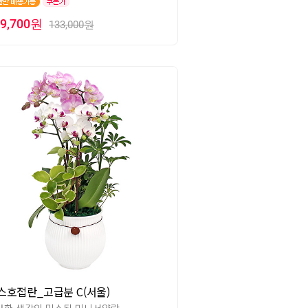
19,700원
133,000원
스호접란_고급분 C(서울)