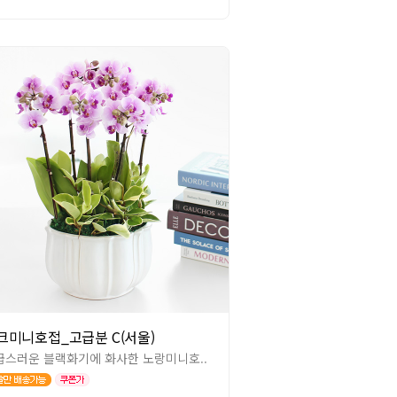
크미니호접_고급분 C(서울)
급스러운 블랙화기에 화사한 노랑미니호..