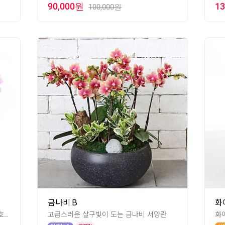
90,000원
1
100,000원
금나비 B
화
..
고급스러운 살구빛이 도는 금나비 서양란
화