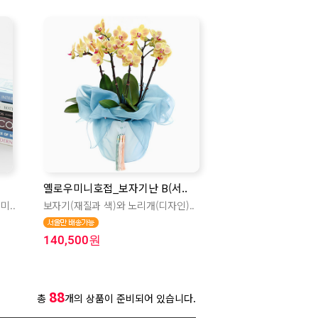
옐로우미니호접_보자기난 B(서..
미..
보자기(재질과 색)와 노리개(디자인)..
140,500원
88
총
개의 상품이 준비되어 있습니다.