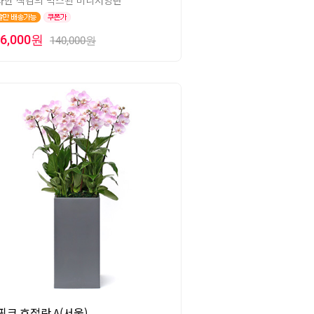
사한 색감의 믹스된 미니서양란
26,000원
140,000원
핑크 호접란 A(서울)