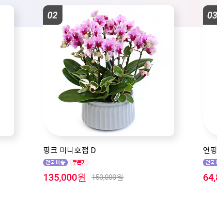
핑크 미니호접 D
연핑
135,000원
64
150,000원