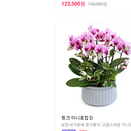
123,500원
130,000원
핑크 미니호접 D
밝은사기분에 핑크톤의 고급스러운 미니호