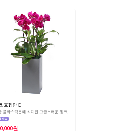
크 호접란 E
급 플라스틱분에 식재된 고급스러운 핑크..
50,000원