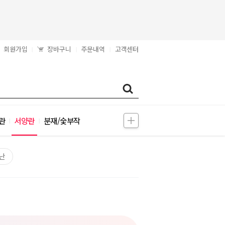
회원가입
장바구니
주문내역
고객센터
|
|
|
란
서양란
분재/숯부작
|
|
난