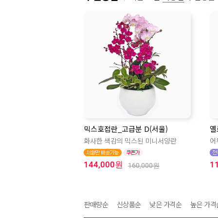
믹스호접란_고급분 D(서울)
옐
화사한 색감의 믹스된 미니서양란
어
144,000원
1
160,000원
판매량순
신상품순
낮은 가격순
높은 가격