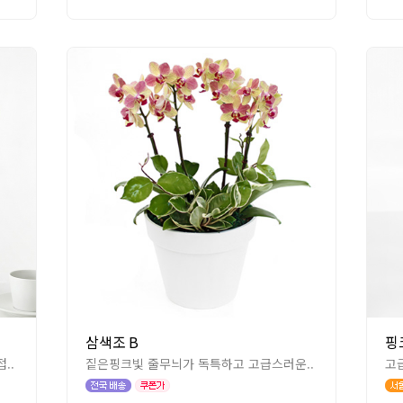
삼색조 B
핑
..
짙은핑크빛 줄무늬가 독특하고 고급스러운..
고