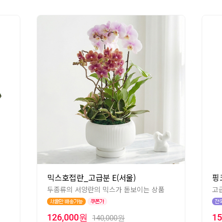
믹스호접란_고급분 E(서울)
핑
두종류의 서양란의 믹스가 돋보이는 상품
고
126,000원
1
140,000원