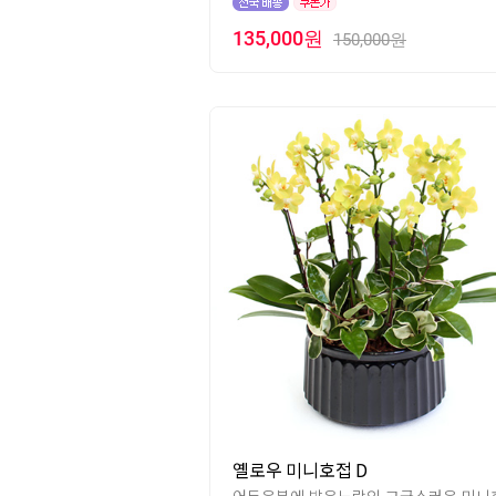
135,000원
150,000원
옐로우 미니호접 D