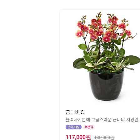
금나비 C
블랙사기분에 고급스러운 금나비 서양란
117,000원
130,000원