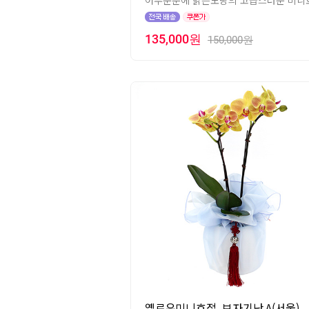
어두운분에 밝은노랑의 고급스러운 미니호
135,000원
150,000원
옐로우미니호접_보자기난 A(서울)