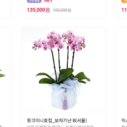
135,000원
1
150,000원
핑크미니호접_보자기난 B(서울)
믹