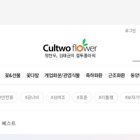
로그인
|
정찬우, 김태균의 컬투플라워
꽃&선물
꽃다발
개업화분/관엽식물
축하화환
근조화환
동양
|
|
|
|
|
|
#만천홍
#금나비
#삼색조
#포춘
#리틀잼
#보자기
 베스트