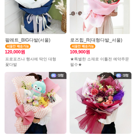
팔레트_BIG다발(서울)
로즈힙_R(대형다발_서울)
120,000원
109,900원
프로포즈나 행사에 딱인 대형
★특별한 소재로 이틀전 예약주문
꽃다발
필수★