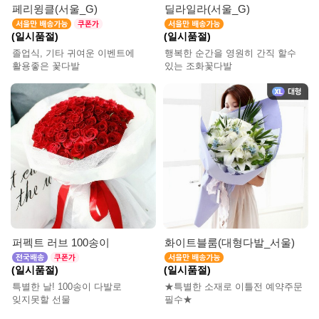
페리윙클(서울_G)
딜라일라(서울_G)
(일시품절)
(일시품절)
졸업식, 기타 귀여운 이벤트에
행복한 순간을 영원히 간직 할수
활용좋은 꽃다발
있는 조화꽃다발
퍼펙트 러브 100송이
화이트블룸(대형다발_서울)
(일시품절)
(일시품절)
특별한 날! 100송이 다발로
★특별한 소재로 이틀전 예약주문
잊지못할 선물
필수★