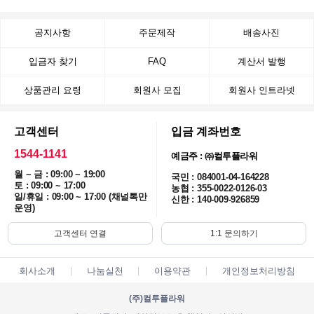
공지사항
주문제작
배송사진
입금자 찾기
FAQ
계산서 발행
상품관리 요령
회원사 모집
회원사 인트라넷
고객센터
입금 계좌번호
1544-1141
예금주 : ㈜컬투플라워
월 ~ 금 : 09:00 ~ 19:00
국민 : 084001-04-164228
토 : 09:00 ~ 17:00
농협 : 355-0022-0126-03
일/휴일 : 09:00 ~ 17:00 (채널톡만
신한 : 140-009-926859
운영)
고객센터 연결
1:1 문의하기
회사소개
나눔실천
이용약관
개인정보처리방침
(주)컬투플라워