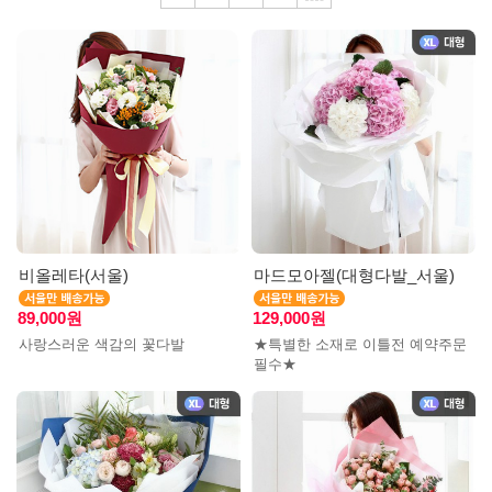
비올레타(서울)
마드모아젤(대형다발_서울)
89,000원
129,000원
사랑스러운 색감의 꽃다발
★특별한 소재로 이틀전 예약주문
필수★