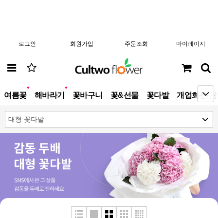
로그인
회원가입
주문조회
마이페이지
new
new
여름꽃
해바라기
꽃바구니
꽃&선물
꽃다발
개업화분/관