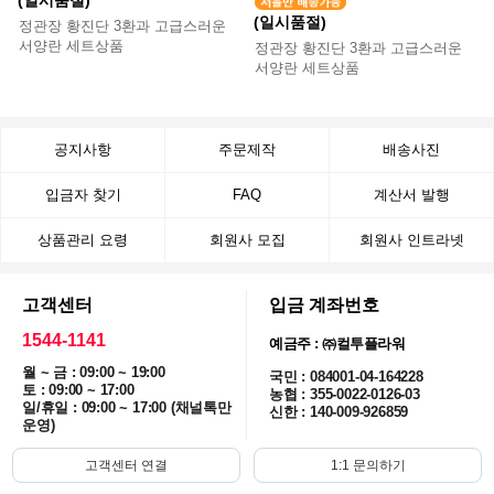
(일시품절)
정관장 황진단 3환과 고급스러운
서양란 세트상품
정관장 황진단 3환과 고급스러운
서양란 세트상품
공지사항
주문제작
배송사진
입금자 찾기
FAQ
계산서 발행
상품관리 요령
회원사 모집
회원사 인트라넷
고객센터
입금 계좌번호
1544-1141
예금주 : ㈜컬투플라워
월 ~ 금 : 09:00 ~ 19:00
국민 : 084001-04-164228
토 : 09:00 ~ 17:00
농협 : 355-0022-0126-03
일/휴일 : 09:00 ~ 17:00 (채널톡만
신한 : 140-009-926859
운영)
고객센터 연결
1:1 문의하기