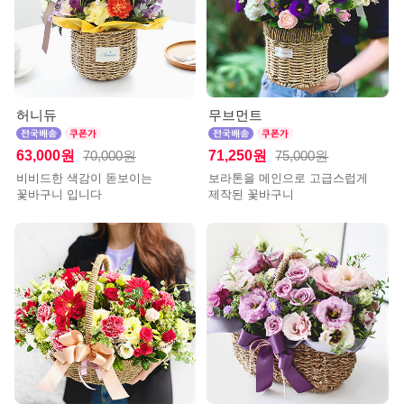
허니듀
무브먼트
63,000원
71,250원
70,000원
75,000원
비비드한 색감이 돋보이는
보라톤을 메인으로 고급스럽게
꽃바구니 입니다
제작된 꽃바구니