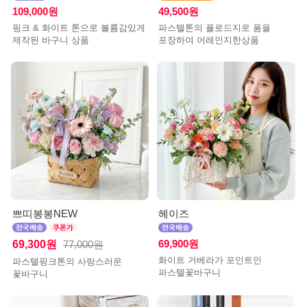
109,000원
49,500원
핑크 & 화이트 톤으로 볼륨감있게
파스텔톤의 플로드지로 폼을
제작된 바구니 상품
포장하여 어레인지한상품
쁘띠봉봉NEW
헤이즈
69,300원
69,900원
77,000원
화이트 거베라가 포인트인
파스텔핑크톤의 사랑스러운
파스텔꽃바구니
꽃바구니