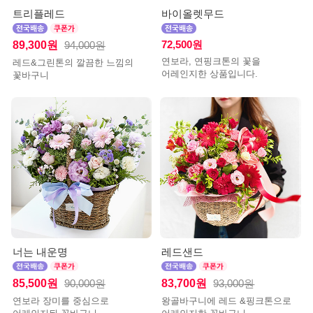
트리플레드
바이올렛무드
89,300원
72,500원
94,000원
연보라, 연핑크톤의 꽃을
레드&그린톤의 깔끔한 느낌의
어레인지한 상품입니다.
꽃바구니
너는 내운명
레드샌드
85,500원
83,700원
90,000원
93,000원
연보라 장미를 중심으로
왕골바구니에 레드 &핑크톤으로