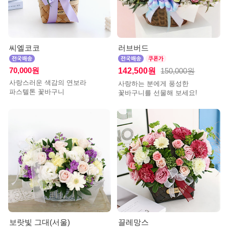
씨엘코코
러브버드
70,000원
142,500원
150,000원
사랑스러운 색감의 연보라
사랑하는 분에게 풍성한
파스텔톤 꽃바구니
꽃바구니를 선물해 보세요!
보랏빛 그대(서울)
끌레망스