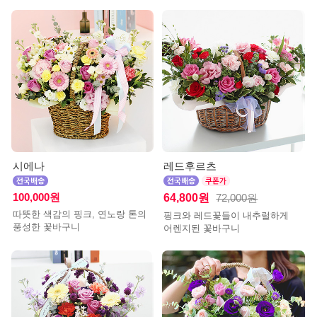
시에나
레드후르츠
100,000원
64,800원
72,000원
따뜻한 색감의 핑크, 연노랑 톤의
핑크와 레드꽃들이 내추럴하게
풍성한 꽃바구니
어렌지된 꽃바구니