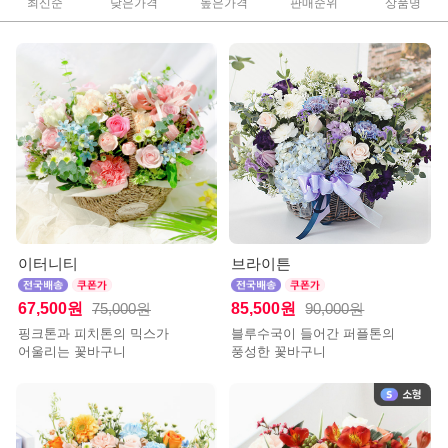
최신순
낮은가격
높은가격
판매순위
상품명
이터니티
브라이튼
67,500원
85,500원
75,000원
90,000원
핑크톤과 피치톤의 믹스가
블루수국이 들어간 퍼플톤의
어울리는 꽃바구니
풍성한 꽃바구니