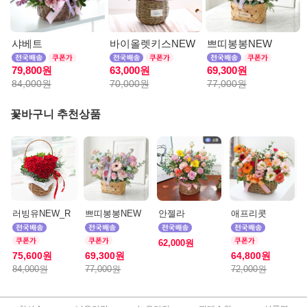
샤베트
바이올렛키스NEW
쁘띠봉봉NEW
79,800원
63,000원
69,300원
84,000원
70,000원
77,000원
꽃바구니 추천상품
러빙유NEW_R
쁘띠봉봉NEW
안젤라
애프리콧
62,000원
75,600원
69,300원
64,800원
84,000원
77,000원
72,000원