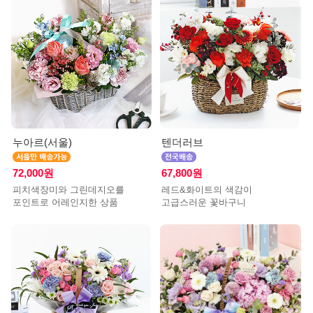
누아르(서울)
텐더러브
72,000원
67,800원
피치색장미와 그린데지오를
레드&화이트의 색감이
포인트로 어레인지한 상품
고급스러운 꽃바구니