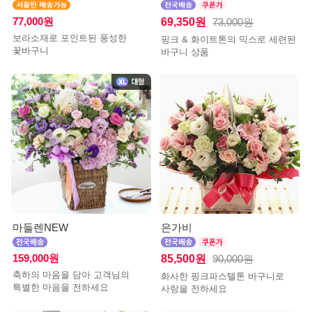
77,000원
69,350원
73,000원
보라소재로 포인트된 풍성한
핑크 & 화이트톤의 믹스로 세련된
꽃바구니
바구니 상품
마들렌NEW
은가비
159,000원
85,500원
90,000원
축하의 마음을 담아 고객님의
화사한 핑크파스텔톤 바구니로
특별한 마음을 전하세요
사랑을 전하세요