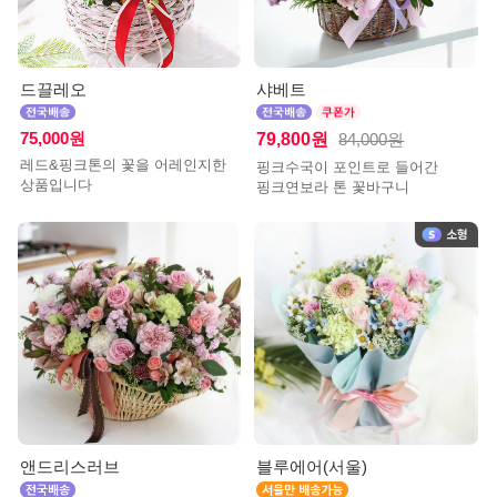
드끌레오
샤베트
75,000원
79,800원
84,000원
레드&핑크톤의 꽃을 어레인지한
핑크수국이 포인트로 들어간
상품입니다
핑크연보라 톤 꽃바구니
앤드리스러브
블루에어(서울)