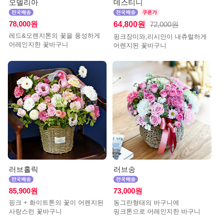
오델리아
데스티니
78,000원
64,800원
72,000원
레드&오렌지톤의 꽃을 풍성하게
핑크장미와,리시안이 내츄럴하게
어레인지한 꽃바구니
어렌지된 꽃바구니
러브홀릭
러브송
85,900원
73,000원
핑크 + 화이트톤의 꽃이 어렌지된
동그란형태의 바구니에
사랑스런 꽃바구니
핑크톤으로 어레인지한 바구니