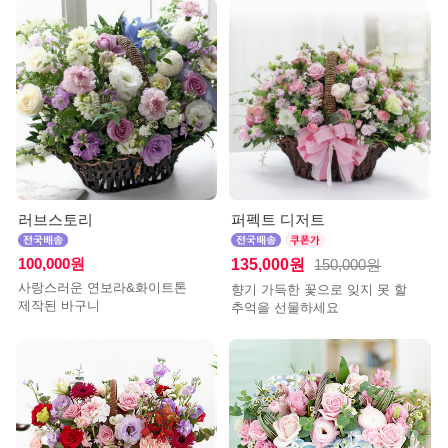
러브스토리
퍼펙트 디저트
100,000원
135,000원
150,000원
사랑스러운 연보라&화이트톤
향기 가득한 꽃으로 잊지 못 할
제작된 바구니
추억을 선물하세요