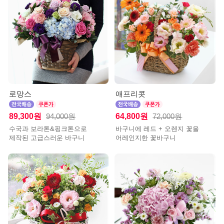
로망스
애프리콧
89,300원
64,800원
94,000원
72,000원
수국과 보라톤&핑크톤으로
바구니에 레드 + 오렌지 꽃을
제작된 고급스러운 바구니
어레인지한 꽃바구니