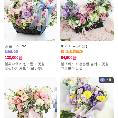
끌로에NEW
헤리티지(서울)
130,000원
64,900원
블루수국과 핑크톤의 꽃을
블랙화기에 은은한 컬러의 꽃을
풍성하게 제작한 꽃바구니
그룹핑한 상품