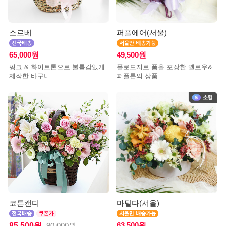
소르베
퍼플에어(서울)
65,000원
49,500원
핑크 & 화이트톤으로 불륨감있게
플로드지로 폼을 포장한 옐로우&
제작한 바구니
퍼플톤의 상품
코튼캔디
마틸다(서울)
85,500원
63,500원