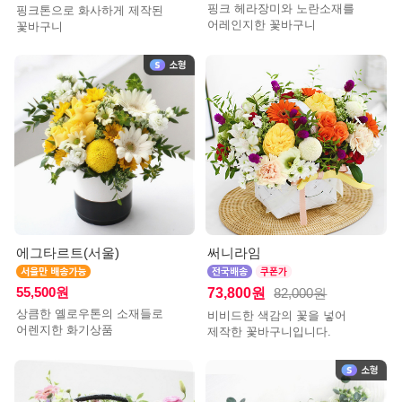
핑크 헤라장미와 노란소재를
핑크톤으로 화사하게 제작된
어레인지한 꽃바구니
꽃바구니
에그타르트(서울)
써니라임
55,500원
73,800원
82,000원
상큼한 옐로우톤의 소재들로
비비드한 색감의 꽃을 넣어
어렌지한 화기상품
제작한 꽃바구니입니다.