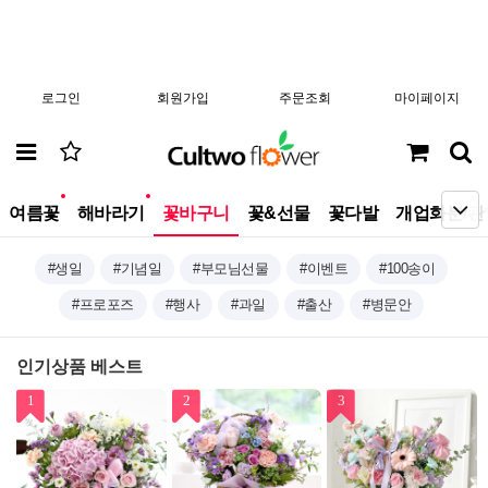
로그인
회원가입
주문조회
마이페이지
new
new
여름꽃
해바라기
꽃바구니
꽃&선물
꽃다발
개업화분/관
#생일
#기념일
#부모님선물
#이벤트
#100송이
#프로포즈
#행사
#과일
#출산
#병문안
인기상품 베스트
1
2
3