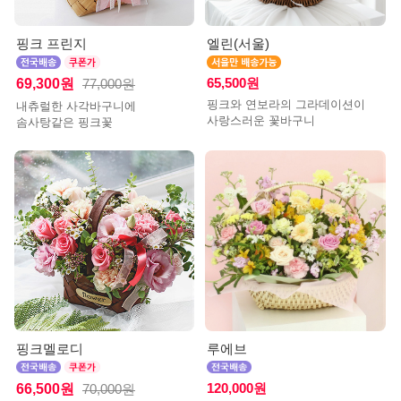
핑크 프린지
엘린(서울)
69,300원
65,500원
77,000원
핑크와 연보라의 그라데이션이
내츄럴한 사각바구니에
사랑스러운 꽃바구니
솜사탕같은 핑크꽃
핑크멜로디
루에브
66,500원
120,000원
70,000원