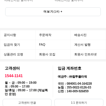
어레인지된 꽃바구니
어레인지한 꽃바구니
더보기
(
1
/
4
)
+
공지사항
주문제작
배송사진
입금자 찾기
FAQ
계산서 발행
상품관리 요령
회원사 모집
회원사 인트라넷
고객센터
입금 계좌번호
1544-1141
예금주 : ㈜컬투플라워
월 ~ 금 : 09:00 ~ 19:00
국민 : 084001-04-164228
토 : 09:00 ~ 17:00
농협 : 355-0022-0126-03
일/휴일 : 09:00 ~ 17:00 (채널톡
신한 : 140-009-926859
만 운영)
고객센터 연결
1:1 문의하기