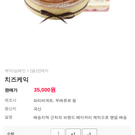
케익/샴페인
>
[옵션]케익
치즈케익
35,000
원
판매가
제조사
파리바게트, 뚜레쥬르 등
원산지
국산
설명
배송지역 근처의 브랜드 베이커리 케익으로 랜덤 배송
수량
+1
-1