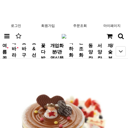
로그인
회원가입
주문조회
마이페이지
분
해
꽃
꽃
축
근
여
꽃
개업화
동
서
재/
바
바
&
하
조
new
new
름
다
분/관
양
양
숯
라
구
선
화
화
꽃
발
엽식물
란
란
부
기
니
물
환
환
작