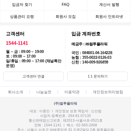
입금자 찾기
FAQ
계산서 발행
상품관리 요령
회원사 모집
회원사 인트라넷
고객센터
입금 계좌번호
1544-1141
예금주 : ㈜컬투플라워
월 ~ 금 : 09:00 ~ 19:00
국민 : 084001-04-164228
토 : 09:00 ~ 17:00
농협 : 355-0022-0126-03
일/휴일 : 09:00 ~ 17:00 (채널톡만
신한 : 140-009-926859
운영)
고객센터 연결
1:1 문의하기
회사소개
나눔실천
이용약관
개인정보처리방침
(주)컬투플라워
대표 : 이종민 ㅣ 개인정보 보호 책임자 : 신선범
사업자 등록번호 : 264-81-07135
통신판매업신고번호 : 제2013-서울서초-0521호
전화 : 1544-1141 ㅣ 팩스 : 02-583-2008
주소 : 서울시 서초구 방배중앙로 31 지호2빌딩 2층 컬투플라워