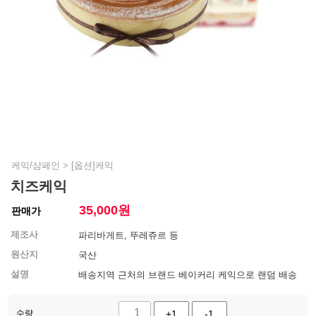
케익/샴페인
>
[옵션]케익
치즈케익
35,000
원
판매가
제조사
파리바게트, 뚜레쥬르 등
원산지
국산
설명
배송지역 근처의 브랜드 베이커리 케익으로 랜덤 배송
수량
+1
-1