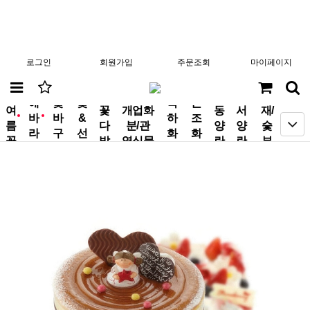
로그인
회원가입
주문조회
마이페이지
분
해
꽃
꽃
축
근
여
꽃
개업화
동
서
재/
바
바
&
하
조
new
new
름
다
분/관
양
양
숯
라
구
선
화
화
꽃
발
엽식물
란
란
부
기
니
물
환
환
작