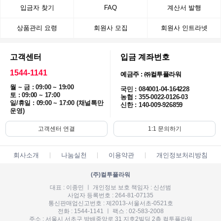
입금자 찾기
FAQ
계산서 발행
상품관리 요령
회원사 모집
회원사 인트라넷
고객센터
입금 계좌번호
1544-1141
예금주 : ㈜컬투플라워
월 ~ 금 : 09:00 ~ 19:00
국민 : 084001-04-164228
토 : 09:00 ~ 17:00
농협 : 355-0022-0126-03
일/휴일 : 09:00 ~ 17:00 (채널톡만
신한 : 140-009-926859
운영)
고객센터 연결
1:1 문의하기
회사소개
나눔실천
이용약관
개인정보처리방침
(주)컬투플라워
대표 : 이종민 ㅣ 개인정보 보호 책임자 : 신선범
사업자 등록번호 : 264-81-07135
통신판매업신고번호 : 제2013-서울서초-0521호
전화 : 1544-1141 ㅣ 팩스 : 02-583-2008
주소 : 서울시 서초구 방배중앙로 31 지호2빌딩 2층 컬투플라워