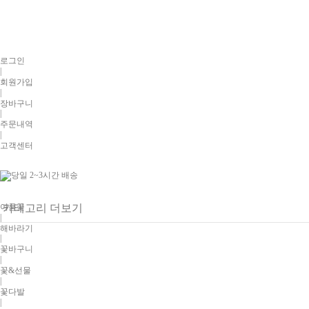
로그인
|
회원가입
|
장바구니
|
주문내역
|
고객센터
여름꽃
카테고리 더보기
|
해바라기
|
꽃바구니
|
꽃&선물
|
꽃다발
|