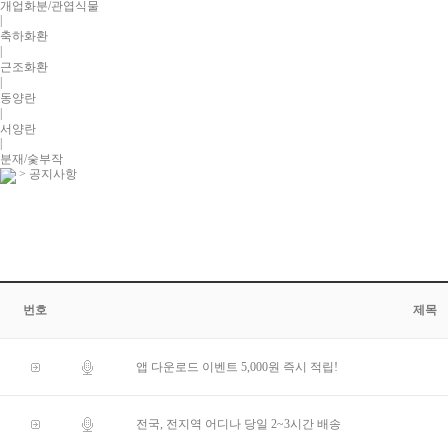
개업화분/관엽식물
|
축하화환
|
근조화환
|
동양란
|
서양란
|
분재/숯부작
> 공지사항
번호
제목
앱 다운로드 이벤트 5,000원 즉시 적립!
전국, 전지역 어디나 당일 2~3시간 배송