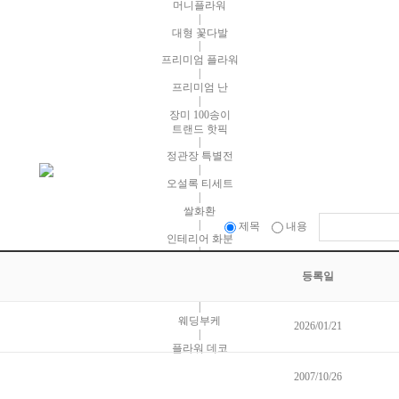
머니플라워
|
대형 꽃다발
|
프리미엄 플라워
|
프리미엄 난
|
장미 100송이
트랜드 핫픽
|
정관장 특별전
|
오설록 티세트
|
쌀화환
|
제목
내용
인테리어 화분
|
테이블 화분
등록일
|
행사꽃 대량구매
|
웨딩부케
2026/01/21
|
플라워 데코
2007/10/26