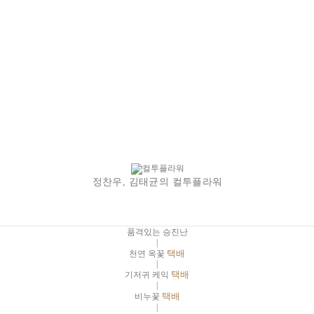
정찬우, 김태균의 컬투플라워
품격있는 승진난
|
천연 옥꽃
택배
|
기저귀 케익
택배
|
비누꽃
택배
|