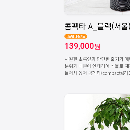
139,000
원
시원한 초록잎과 단단한 줄기가 
분위기 때문에 인테리어 식물로 제
들어차 있어 콤펙타(compacta)