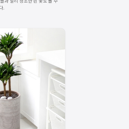
들과 달리 청초한 흰 꽃도 볼 수
다.