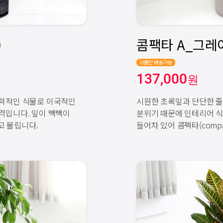
137,000
원
매력적인 식물로 이국적인
시원한 초록잎과 단단한 
격입니다. 잎이 빽빽이
분위기 때문에 인테리어 식
라고 불립니다.
들어차 있어 콤펙타(compa