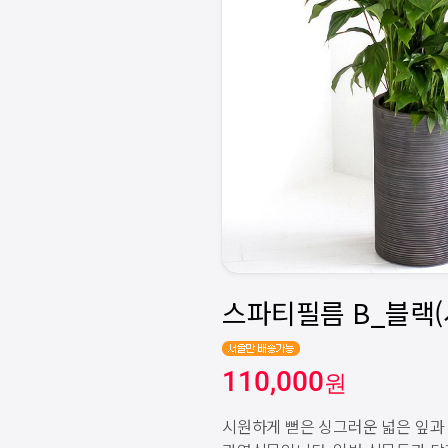
110,000
원
시원하게 뻗은 싱그러운 넓은 잎과