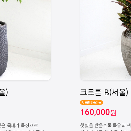
160,000
원
뻗은 목대가 특징으로
햇빛을 받을수록 특유의 색