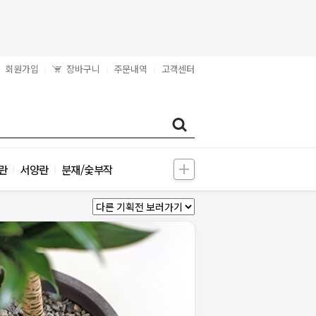
회원가입
장바구니
주문내역
고객센터
|
|
|
란
서양란
분재/숯부작
|
|