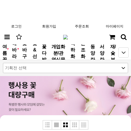
로그인
회원가입
주문조회
마이페이지
분
해
꽃
꽃
축
근
여
꽃
개업화
동
서
재/
바
바
&
하
조
new
new
름
다
분/관
양
양
숯
라
구
선
화
화
꽃
발
엽식물
란
란
부
기
니
물
환
환
작